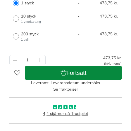
1 styck
-
473,75 kr.
10 styck
-
473,75 kr.
1 ytterkartong
200 styck
-
473,75 kr.
1 pall
473,75
kr.
(inkl. moms)
Fortsätt
Leverans: Leveransdatum undersöks
Se fraktpriser
4,4 stjärnor på Trustpilot