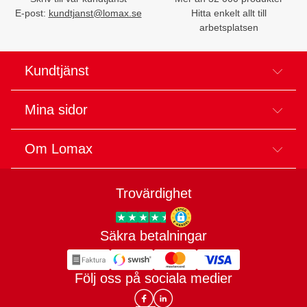
E-post:
kundtjanst@lomax.se
Hitta enkelt allt till
arbetsplatsen
Kundtjänst
Mina sidor
Om Lomax
Trovärdighet
Säkra betalningar
Trygg E-handel
Följ oss på sociala medier
Lomax DK Facebook
Lomax SE LinkIn