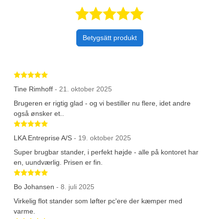
Betygsatt 5 av 
Betygsätt produkt
Betygsatt 5 av 5 stjärnor
Tine Rimhoff
- 21. oktober 2025
Brugeren er rigtig glad - og vi bestiller nu flere, idet andre
også ønsker et..
Betygsatt 5 av 5 stjärnor
LKA Entreprise A/S
- 19. oktober 2025
Super brugbar stander, i perfekt højde - alle på kontoret har
en, uundværlig. Prisen er fin.
Betygsatt 5 av 5 stjärnor
Bo Johansen
- 8. juli 2025
Virkelig flot stander som løfter pc'ere der kæmper med
varme.