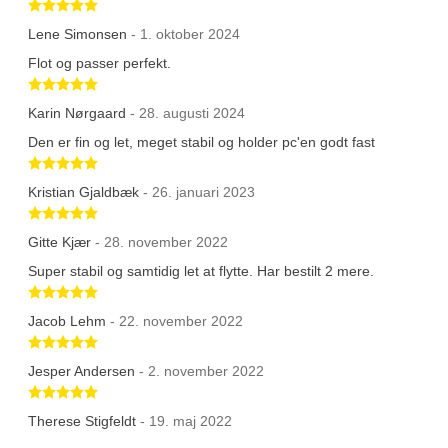
Betygsatt 5 av 5 stjärnor
Lene Simonsen
- 1. oktober 2024
Flot og passer perfekt.
Betygsatt 5 av 5 stjärnor
Karin Nørgaard
- 28. augusti 2024
Den er fin og let, meget stabil og holder pc'en godt fast
Betygsatt 5 av 5 stjärnor
Kristian Gjaldbæk
- 26. januari 2023
Betygsatt 5 av 5 stjärnor
Gitte Kjær
- 28. november 2022
Super stabil og samtidig let at flytte. Har bestilt 2 mere.
Betygsatt 5 av 5 stjärnor
Jacob Lehm
- 22. november 2022
Betygsatt 5 av 5 stjärnor
Jesper Andersen
- 2. november 2022
Betygsatt 5 av 5 stjärnor
Therese Stigfeldt
- 19. maj 2022