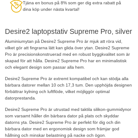
Tjäna en bonus på 8% som ger dig extra rabatt på
dina köp under nästa kvartal!
Desire2 laptopstativ Supreme Pro, silver
Aluminiumytan på Desire2 Supreme Pro är mjuk att röra vid,
vilket gör att fingrarna lätt kan glida över ytan. Desire2 Supreme
Pro är precisionskonstruerad med en robust byggkvalitet som är
skapad för att hålla. Desire2 Supreme Pro har en minimalistisk
och elegant design som passar alla hem.
Desire2 Supreme Pro är extremt kompatibel och kan stödja alla
bärbara datorer mellan 10 och 17,3 tum. Den upphöjda designen
förbättrar kylning och luftflöde, vilket möjliggör optimal
datorprestanda.
Desire2 Supreme Pro är utrustad med taktila silikon-gummidynor
som varsamt håller din bärbara dator på plats och skyddar
datorns yta. Desire2 Supreme Pro är perfekt för dig och din
bärbara dator med en ergonomisk design som främjar god
hållning och minskar belastning på nacke och ögon.