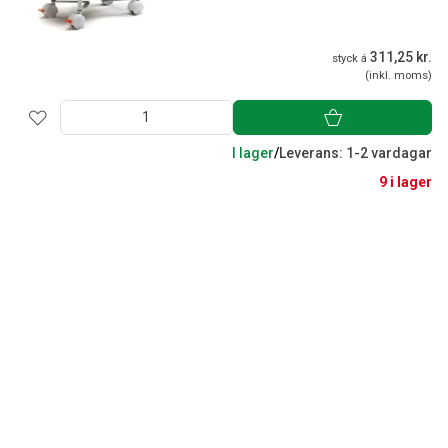
311,25 kr.
styck á
(inkl. moms)
I lager
/
Leverans: 1-2 vardagar
9 i lager