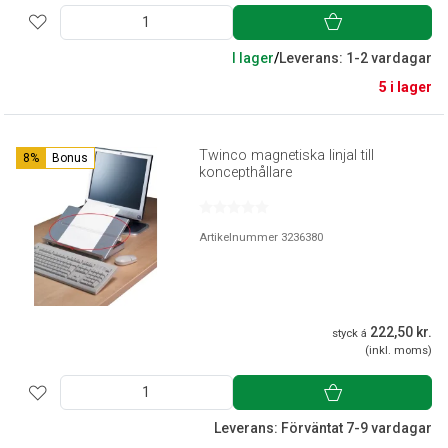
I lager
/
Leverans: 1-2 vardagar
5 i lager
Twinco magnetiska linjal till
8%
Bonus
koncepthållare
Artikelnummer 3236380
222,50 kr.
styck á
(inkl. moms)
Leverans: Förväntat 7-9 vardagar