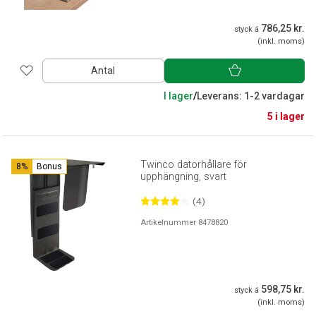
786,25 kr.
styck á
(inkl. moms)
Antal
I lager
/
Leverans: 1-2 vardagar
5 i lager
Twinco datorhållare för
8%
Bonus
upphängning, svart
(4)
Artikelnummer 8478820
598,75 kr.
styck á
(inkl. moms)