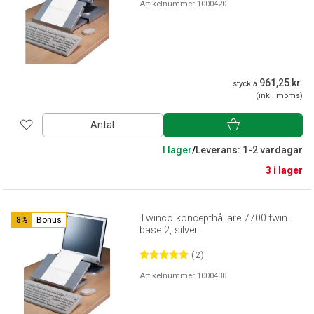
Artikelnummer 1000420
961,25 kr.
styck á
(inkl. moms)
Antal
I lager
/
Leverans: 1-2 vardagar
3 i lager
Twinco koncepthållare 7700 twin
8%
Bonus
base 2, silver.
(2)
Artikelnummer 1000430