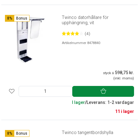
Twinco datorhållare för
8%
Bonus
upphängning, vit
(4)
Artikelnummer 8478840
598,75 kr.
styck á
(inkl. moms)
I lager
/
Leverans: 1-2 vardagar
11 i lager
Twinco tangentbordshylla
8%
Bonus