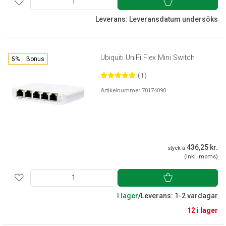
Leverans: Leveransdatum undersöks
Ubiquiti UniFi Flex Mini Switch
5%
Bonus
(1)
Artikelnummer 70174090
436,25 kr.
styck á
(inkl. moms)
I lager
/
Leverans: 1-2 vardagar
12 i lager