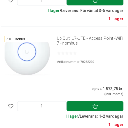
I lager
/
Leverans: Förväntat 3-5 vardagar
1 i lager
UbiQuiti U7-LITE - Access Point -WiFi
5%
Bonus
7 -Inomhus
Artikelnummer 70252270
1 573,75 kr.
styck á
(inkl. moms)
I lager
/
Leverans: 1-2 vardagar
1 i lager