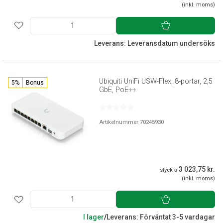
(inkl. moms)
Leverans: Leveransdatum undersöks
Ubiquiti UniFi USW-Flex, 8-portar, 2,5
5%
Bonus
GbE, PoE++
Artikelnummer 70245930
3 023,75 kr.
styck á
(inkl. moms)
I lager
/
Leverans: Förväntat 3-5 vardagar