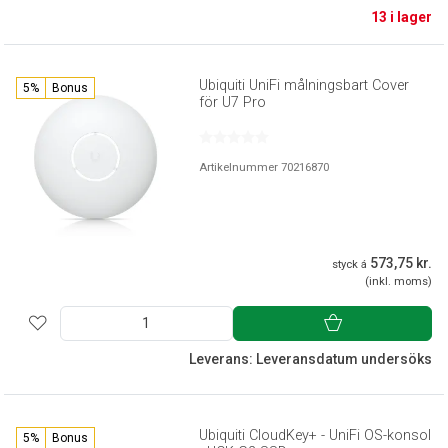
13 i lager
Ubiquiti UniFi målningsbart Cover
5%
Bonus
för U7 Pro
Artikelnummer 70216870
573,75 kr.
styck á
(inkl. moms)
Leverans: Leveransdatum undersöks
Ubiquiti CloudKey+ - UniFi OS-konsol
5%
Bonus