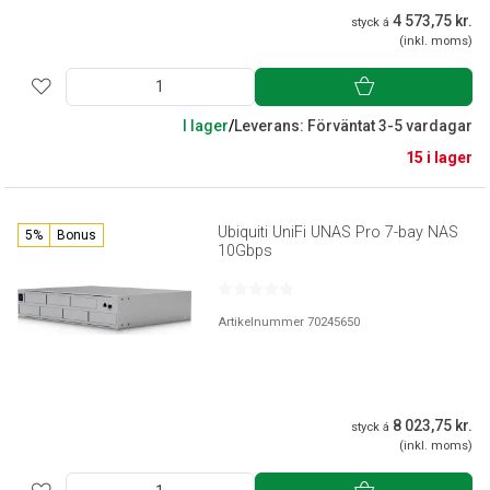
4 573,75 kr.
styck á
(inkl. moms)
I lager
/
Leverans: Förväntat 3-5 vardagar
15 i lager
Ubiquiti UniFi UNAS Pro 7-bay NAS
5%
Bonus
10Gbps
Artikelnummer 70245650
8 023,75 kr.
styck á
(inkl. moms)