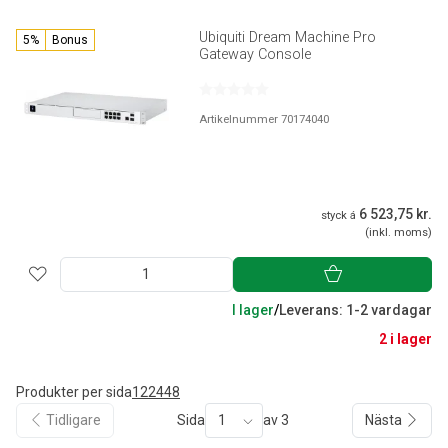
Ubiquiti Dream Machine Pro
5%
Bonus
Gateway Console
Artikelnummer 70174040
6 523,75 kr.
styck á
(inkl. moms)
I lager
/
Leverans: 1-2 vardagar
2 i lager
Produkter per sida
12
24
48
Tidligare
Sida
1
av 3
Nästa