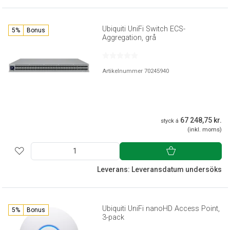
Ubiquiti UniFi Switch ECS-
5%
Bonus
Aggregation, grå
Artikelnummer 70245940
67 248,75 kr.
styck á
(inkl. moms)
Leverans: Leveransdatum undersöks
Ubiquiti UniFi nanoHD Access Point,
5%
Bonus
3-pack