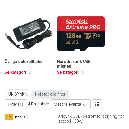
Övriga datortillbehör
Hårddiskar & USB-
minnen
Se kategori
Se kategori
UNISYNK
Nollställ alla filter
4 Produkter
Filter (1)
Mest relevanta
Unisynk USB-C-strömförsörjning för
8%
Bonus
laptop | 100W