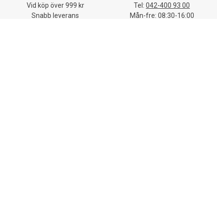
Vid köp över 999 kr
Tel:
042-400 93 00
Snabb leverans
Mån-fre: 08:30-16:00
Mejla oss
Stort sortiment
Skriv till vår kundtjänst
Mer än 32 000 produkter
E-post:
kundtjanst@lomax.se
Hitta enkelt allt till
arbetsplatsen
Kundtjänst
Mina sidor
Om Lomax
Trovärdighet