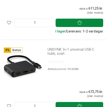
611,25 kr.
styck á
(inkl. moms)
I lager
/
Leverans: 1-2 vardagar
UNISYNK 3-i-1 universal USB-C
8%
Bonus
hubb, svart
Artikelnummer 70125280
673,75 kr.
styck á
(inkl. moms)