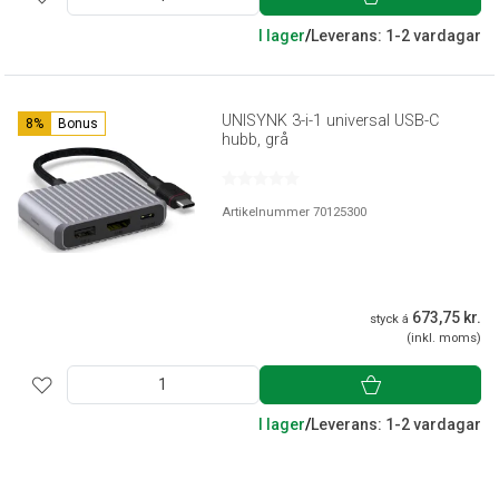
I lager
/
Leverans: 1-2 vardagar
UNISYNK 3-i-1 universal USB-C
8%
Bonus
hubb, grå
Artikelnummer 70125300
673,75 kr.
styck á
(inkl. moms)
I lager
/
Leverans: 1-2 vardagar