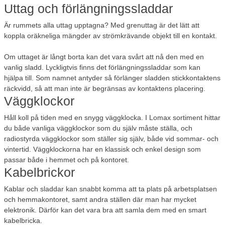
Uttag och förlängningssladdar
Är rummets alla uttag upptagna? Med grenuttag är det lätt att
koppla oräkneliga mängder av strömkrävande objekt till en kontakt.
Om uttaget är långt borta kan det vara svårt att nå den med en
vanlig sladd. Lyckligtvis finns det förlängningssladdar som kan
hjälpa till. Som namnet antyder så förlänger sladden stickkontaktens
räckvidd, så att man inte är begränsas av kontaktens placering.
Väggklockor
Håll koll på tiden med en snygg väggklocka. I Lomax sortiment hittar
du både vanliga väggklockor som du själv måste ställa, och
radiostyrda väggklockor som ställer sig själv, både vid sommar- och
vintertid. Väggklockorna har en klassisk och enkel design som
passar både i hemmet och på kontoret.
Kabelbrickor
Kablar och sladdar kan snabbt komma att ta plats på arbetsplatsen
och hemmakontoret, samt andra ställen där man har mycket
elektronik. Därför kan det vara bra att samla dem med en smart
kabelbricka.