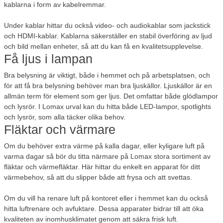
kablarna i form av kabelremmar.
Under kablar hittar du också video- och audiokablar som jackstick
och HDMI-kablar. Kablarna säkerställer en stabil överföring av ljud
och bild mellan enheter, så att du kan få en kvalitetsupplevelse.
Få ljus i lampan
Bra belysning är viktigt, både i hemmet och på arbetsplatsen, och
för att få bra belysning behöver man bra ljuskällor. Ljuskällor är en
allmän term för element som ger ljus. Det omfattar både glödlampor
och lysrör. I Lomax urval kan du hitta både LED-lampor, spotlights
och lysrör, som alla täcker olika behov.
Fläktar och värmare
Om du behöver extra värme på kalla dagar, eller kyligare luft på
varma dagar så bör du titta närmare på Lomax stora sortiment av
fläktar och värmefläktar. Här hittar du enkelt en apparat för ditt
värmebehov, så att du slipper både att frysa och att svettas.
Om du vill ha renare luft på kontoret eller i hemmet kan du också
hitta luftrenare och avfuktare. Dessa apparater bidrar till att öka
kvaliteten av inomhusklimatet genom att säkra frisk luft.