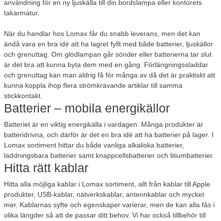
användning för en ny ljuskälla till din bordslampa eller kontorets
takarmatur.
När du handlar hos Lomax får du snabb leverans, men det kan
ändå vara en bra idé att ha lagret fyllt med både batterier, ljuskällor
och grenuttag. Om glödlampan går sönder eller batterierna tar slut
är det bra att kunna byta dem med en gång. Förlängningssladdar
och grenuttag kan man aldrig få för många av då det är praktiskt att
kunna koppla ihop flera strömkrävande artiklar till samma
stickkontakt.
Batterier – mobila energikällor
Batteriet är en viktig energikälla i vardagen. Många produkter är
batteridrivna, och därför är det en bra idé att ha batterier på lager. I
Lomax sortiment hittar du både vanliga alkaliska batterier,
laddningsbara batterier samt knappcellsbatterier och litiumbatterier.
Hitta rätt kablar
Hitta alla möjliga kablar i Lomax sortiment, allt från kablar till Apple
produkter, USB-kablar, nätverkskablar, antennkablar och mycket
mer. Kablarnas syfte och egenskaper varierar, men de kan alla fås i
olika längder så att de passar ditt behov. Vi har också tillbehör till