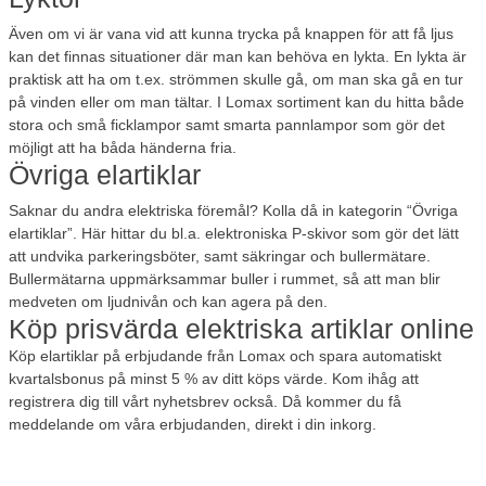
Även om vi är vana vid att kunna trycka på knappen för att få ljus
kan det finnas situationer där man kan behöva en lykta. En lykta är
praktisk att ha om t.ex. strömmen skulle gå, om man ska gå en tur
på vinden eller om man tältar. I Lomax sortiment kan du hitta både
stora och små ficklampor samt smarta pannlampor som gör det
möjligt att ha båda händerna fria.
Övriga elartiklar
Saknar du andra elektriska föremål? Kolla då in kategorin “Övriga
elartiklar”. Här hittar du bl.a. elektroniska P-skivor som gör det lätt
att undvika parkeringsböter, samt säkringar och bullermätare.
Bullermätarna uppmärksammar buller i rummet, så att man blir
medveten om ljudnivån och kan agera på den.
Köp prisvärda elektriska artiklar online
Köp elartiklar på erbjudande från Lomax och spara automatiskt
kvartalsbonus på minst 5 % av ditt köps värde. Kom ihåg att
registrera dig till vårt nyhetsbrev också. Då kommer du få
meddelande om våra erbjudanden, direkt i din inkorg.