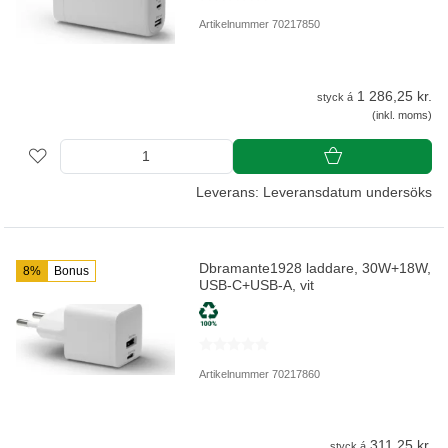
Artikelnummer 70217850
1 286,25 kr.
styck á
(inkl. moms)
Leverans: Leveransdatum undersöks
Dbramante1928 laddare, 30W+18W,
8%
Bonus
USB-C+USB-A, vit
Artikelnummer 70217860
311,25 kr.
styck á