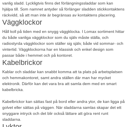
vanlig sladd. Lyckligtvis finns det förlängningssladdar som kan
hjälpa till. Som namnet antyder så förlänger sladden stickkontaktens
räckvidd, så att man inte är begränsas av kontaktens placering.
Väggklockor
Håll koll på tiden med en snygg väggklocka. I Lomax sortiment hittar
du både vanliga väggklockor som du själv måste ställa, och
radiostyrda väggklockor som ställer sig själv, både vid sommar- och
vintertid. Väggklockorna har en klassisk och enkel design som
passar både i hemmet och på kontoret.
Kabelbrickor
Kablar och sladdar kan snabbt komma att ta plats på arbetsplatsen
och hemmakontoret, samt andra ställen där man har mycket
elektronik. Därför kan det vara bra att samla dem med en smart
kabelbricka.
Kabelbrickor kan sättas fast på bord eller andra ytor, de kan ligga på
golvet eller sättas på väggen. När sladdarna samlas skapar det ett
snyggare intryck och det blir också lättare att göra rent runt
sladdarna.
Lyktor