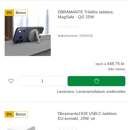
DBRAMANTE Trådlös laddare,
8%
Bonus
MagSafe - Qi2 25W
Artikelnummer 70264230
448,75 kr.
styck á
(inkl. moms)
Leverans: Leveransdatum undersöks
Dbramante1928 USB-C-laddare,
8%
Bonus
EU-kontakt, 20W, vit