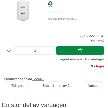
Artikelnummer 70229810
222,50 kr.
styck á
(inkl. moms)
I lager
/
Leverans: 1-2 vardagar
9 i lager
Produkter per sida
12
24
48
Tidligare
Sida
1
av 2
Nästa
En stor del av vardagen