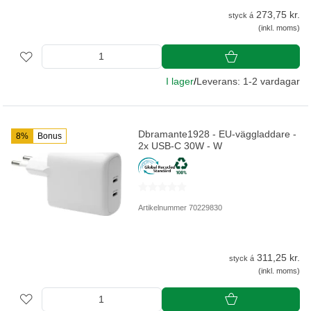
273,75 kr.
styck á
(inkl. moms)
I lager
/
Leverans: 1-2 vardagar
Dbramante1928 - EU-väggladdare -
8%
Bonus
2x USB-C 30W - W
Artikelnummer 70229830
311,25 kr.
styck á
(inkl. moms)