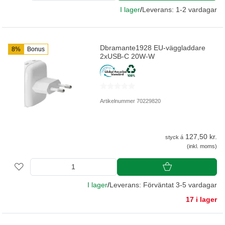
I lager
/
Leverans: 1-2 vardagar
Dbramante1928 EU-väggladdare
8%
Bonus
2xUSB-C 20W-W
Artikelnummer 70229820
127,50 kr.
styck á
(inkl. moms)
I lager
/
Leverans: Förväntat 3-5 vardagar
17 i lager