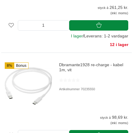
261,25 kr.
styck á
(inkl. moms)
I lager
/
Leverans: 1-2 vardagar
12 i lager
Dbramante1928 re-charge - kabel
8%
Bonus
1m, vit
Artikelnummer 70235550
98,69 kr.
styck á
(inkl. moms)