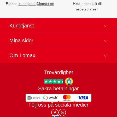
E-post:
kundtjanst@lomax.se
Hitta enkelt allt till
arbetsplatsen
Kundtjänst
Mina sidor
Om Lomax
Trovärdighet
Säkra betalningar
Trygg E-handel
Följ oss på sociala medier
Lomax DK Facebook
Lomax SE LinkIn