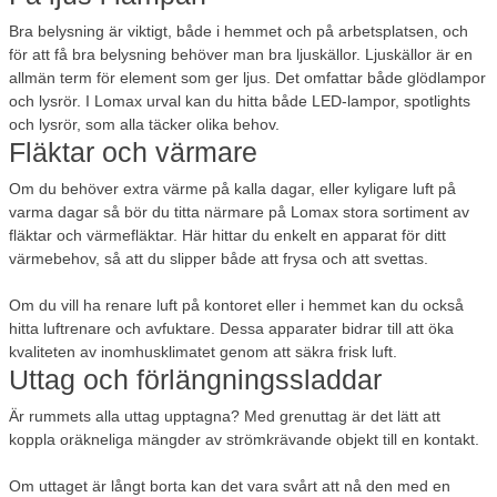
Bra belysning är viktigt, både i hemmet och på arbetsplatsen, och
för att få bra belysning behöver man bra ljuskällor. Ljuskällor är en
allmän term för element som ger ljus. Det omfattar både glödlampor
och lysrör. I Lomax urval kan du hitta både LED-lampor, spotlights
och lysrör, som alla täcker olika behov.
Fläktar och värmare
Om du behöver extra värme på kalla dagar, eller kyligare luft på
varma dagar så bör du titta närmare på Lomax stora sortiment av
fläktar och värmefläktar. Här hittar du enkelt en apparat för ditt
värmebehov, så att du slipper både att frysa och att svettas.
Om du vill ha renare luft på kontoret eller i hemmet kan du också
hitta luftrenare och avfuktare. Dessa apparater bidrar till att öka
kvaliteten av inomhusklimatet genom att säkra frisk luft.
Uttag och förlängningssladdar
Är rummets alla uttag upptagna? Med grenuttag är det lätt att
koppla oräkneliga mängder av strömkrävande objekt till en kontakt.
Om uttaget är långt borta kan det vara svårt att nå den med en