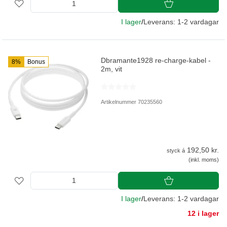
I lager
/
Leverans: 1-2 vardagar
Dbramante1928 re-charge-kabel -
8%
Bonus
2m, vit
Artikelnummer 70235560
192,50 kr.
styck á
(inkl. moms)
I lager
/
Leverans: 1-2 vardagar
12 i lager