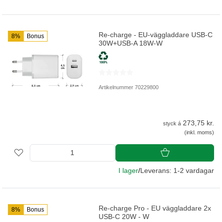
Re-charge - EU-väggladdare USB-C
8%
Bonus
30W+USB-A 18W-W
Artikelnummer 70229800
273,75 kr.
styck á
(inkl. moms)
I lager
/
Leverans: 1-2 vardagar
Re-charge Pro - EU väggladdare 2x
8%
Bonus
USB-C 20W - W