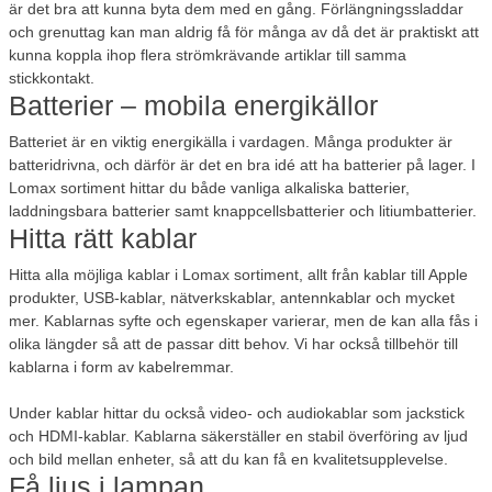
är det bra att kunna byta dem med en gång. Förlängningssladdar
och grenuttag kan man aldrig få för många av då det är praktiskt att
kunna koppla ihop flera strömkrävande artiklar till samma
stickkontakt.
Batterier – mobila energikällor
Batteriet är en viktig energikälla i vardagen. Många produkter är
batteridrivna, och därför är det en bra idé att ha batterier på lager. I
Lomax sortiment hittar du både vanliga alkaliska batterier,
laddningsbara batterier samt knappcellsbatterier och litiumbatterier.
Hitta rätt kablar
Hitta alla möjliga kablar i Lomax sortiment, allt från kablar till Apple
produkter, USB-kablar, nätverkskablar, antennkablar och mycket
mer. Kablarnas syfte och egenskaper varierar, men de kan alla fås i
olika längder så att de passar ditt behov. Vi har också tillbehör till
kablarna i form av kabelremmar.
Under kablar hittar du också video- och audiokablar som jackstick
och HDMI-kablar. Kablarna säkerställer en stabil överföring av ljud
och bild mellan enheter, så att du kan få en kvalitetsupplevelse.
Få ljus i lampan