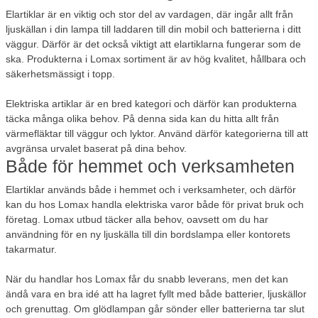
Elartiklar är en viktig och stor del av vardagen, där ingår allt från
ljuskällan i din lampa till laddaren till din mobil och batterierna i ditt
väggur. Därför är det också viktigt att elartiklarna fungerar som de
ska. Produkterna i Lomax sortiment är av hög kvalitet, hållbara och
säkerhetsmässigt i topp.
Elektriska artiklar är en bred kategori och därför kan produkterna
täcka många olika behov. På denna sida kan du hitta allt från
värmefläktar till väggur och lyktor. Använd därför kategorierna till att
avgränsa urvalet baserat på dina behov.
Både för hemmet och verksamheten
Elartiklar används både i hemmet och i verksamheter, och därför
kan du hos Lomax handla elektriska varor både för privat bruk och
företag. Lomax utbud täcker alla behov, oavsett om du har
användning för en ny ljuskälla till din bordslampa eller kontorets
takarmatur.
När du handlar hos Lomax får du snabb leverans, men det kan
ändå vara en bra idé att ha lagret fyllt med både batterier, ljuskällor
och grenuttag. Om glödlampan går sönder eller batterierna tar slut