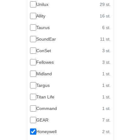
Unilux
29 st.
Allity
16 st.
Taurus
6 st.
SoundEar
11 st.
ConSet
3 st.
Fellowes
3 st.
Midland
1 st.
Targus
1 st.
Titan Life
1 st.
Command
1 st.
GEAR
7 st.
Honeywell
2 st.