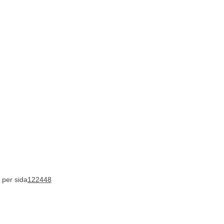
 per sida
12
24
48