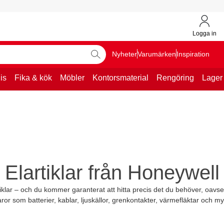
Logga in
Nyheter
Varumärken
Inspiration
is
Fika & kök
Möbler
Kontorsmaterial
Rengöring
Lager
Elartiklar från Honeywell
klar – och du kommer garanterat att hitta precis det du behöver, oavset
ror som batterier, kablar, ljuskällor, grenkontakter, värmefläktar och m