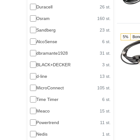
Duracell
26 st.
Osram
160 st.
Sandberg
23 st.
5%
Bon
AlcoSense
6 st.
dbramante1928
31 st.
BLACK+DECKER
3 st.
d-line
13 st.
MicroConnect
105 st.
Time Timer
6 st.
Meaco
15 st.
Powertrend
11 st.
Nedis
1 st.