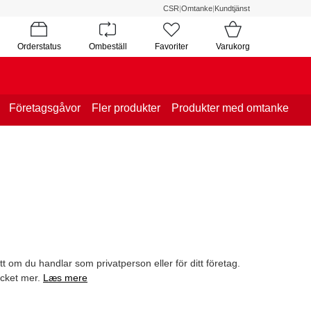
CSR
|
Omtanke
|
Kundtjänst
Orderstatus
Ombeställ
Favoriter
Varukorg
Företagsgåvor
Fler produkter
Produkter med omtanke
t om du handlar som privatperson eller för ditt företag.
ycket mer.
Læs mere