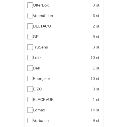
OtterBox
3 st.
Vonmählen
6 st.
DELTACO
2 st.
GP
9 st.
TruSens
3 st.
Leitz
10 st.
Dell
1 st.
Energizer
10 st.
E:ZO
3 st.
BLACKVUE
1 st.
Lomax
14 st.
Verbatim
9 st.