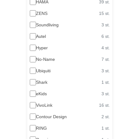
HAMA
39 st.
ZENS
15 st.
Soundliving
3 st.
Autel
6 st.
Hyper
4 st.
No-Name
7 st.
Ubiquiti
3 st.
Shark
1 st.
eKids
3 st.
VivoLink
16 st.
Contour Design
2 st.
RING
1 st.