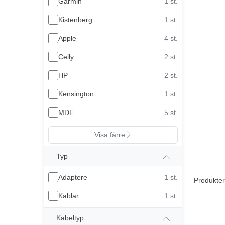
Garmin
1 st.
Kistenberg
1 st.
Apple
4 st.
Celly
2 st.
HP
2 st.
Kensington
1 st.
MDF
5 st.
Visa färre
Typ
Adaptere
1 st.
Produkter
Kablar
1 st.
Kabeltyp