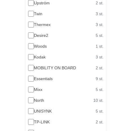
Upström
2 st.
Twin
3 st.
Thermex
3 st.
Desire2
5 st.
Woods
1 st.
Kodak
3 st.
MOBILITY ON BOARD
2 st.
Essentials
9 st.
Mixx
5 st.
North
10 st.
UNISYNK
5 st.
TP-LINK
2 st.