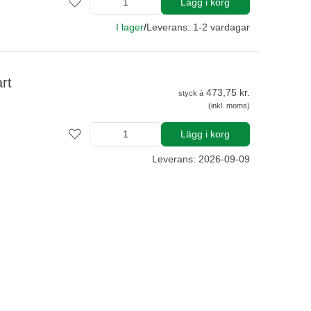
Lägg i korg
I lager
/
Leverans: 1-2 vardagar
rt
473,75 kr.
styck á
(inkl. moms)
Lägg i korg
Leverans: 2026-09-09