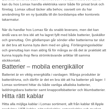
kan du hos Lomax handla elektriska varor både för privat bruk och
företag. Lomax utbud täcker alla behov, oavsett om du har
användning för en ny ljuskälla till din bordslampa eller kontorets
takarmatur.
När du handlar hos Lomax får du snabb leverans, men det kan
ändå vara en bra idé att ha lagret fyllt med både batterier, ljuskällor
och grenuttag. Om glödlampan går sönder eller batterierna tar slut
är det bra att kunna byta dem med en gång. Förlängningssladdar
och grenuttag kan man aldrig få för många av då det är praktiskt att
kunna koppla ihop flera strömkrävande artiklar till samma
stickkontakt.
Batterier – mobila energikällor
Batteriet är en viktig energikälla i vardagen. Många produkter är
batteridrivna, och därför är det en bra idé att ha batterier på lager. I
Lomax sortiment hittar du både vanliga alkaliska batterier,
laddningsbara batterier samt knappcellsbatterier och litiumbatterier.
Hitta rätt kablar
Hitta alla möjliga kablar i Lomax sortiment, allt från kablar till Apple
produkter, USB-kablar, nätverkskablar, antennkablar och mycket