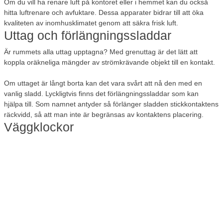
Om du vill ha renare luft på kontoret eller i hemmet kan du också
hitta luftrenare och avfuktare. Dessa apparater bidrar till att öka
kvaliteten av inomhusklimatet genom att säkra frisk luft.
Uttag och förlängningssladdar
Är rummets alla uttag upptagna? Med grenuttag är det lätt att
koppla oräkneliga mängder av strömkrävande objekt till en kontakt.
Om uttaget är långt borta kan det vara svårt att nå den med en
vanlig sladd. Lyckligtvis finns det förlängningssladdar som kan
hjälpa till. Som namnet antyder så förlänger sladden stickkontaktens
räckvidd, så att man inte är begränsas av kontaktens placering.
Väggklockor
Håll koll på tiden med en snygg väggklocka. I Lomax sortiment hittar
du både vanliga väggklockor som du själv måste ställa, och
radiostyrda väggklockor som ställer sig själv, både vid sommar- och
vintertid. Väggklockorna har en klassisk och enkel design som
passar både i hemmet och på kontoret.
Kabelbrickor
Kablar och sladdar kan snabbt komma att ta plats på arbetsplatsen