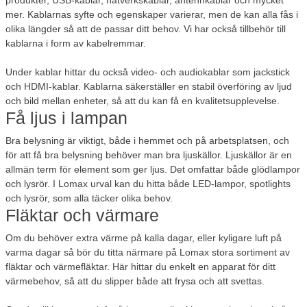
mer. Kablarnas syfte och egenskaper varierar, men de kan alla fås i
olika längder så att de passar ditt behov. Vi har också tillbehör till
kablarna i form av kabelremmar.
Under kablar hittar du också video- och audiokablar som jackstick
och HDMI-kablar. Kablarna säkerställer en stabil överföring av ljud
och bild mellan enheter, så att du kan få en kvalitetsupplevelse.
Få ljus i lampan
Bra belysning är viktigt, både i hemmet och på arbetsplatsen, och
för att få bra belysning behöver man bra ljuskällor. Ljuskällor är en
allmän term för element som ger ljus. Det omfattar både glödlampor
och lysrör. I Lomax urval kan du hitta både LED-lampor, spotlights
och lysrör, som alla täcker olika behov.
Fläktar och värmare
Om du behöver extra värme på kalla dagar, eller kyligare luft på
varma dagar så bör du titta närmare på Lomax stora sortiment av
fläktar och värmefläktar. Här hittar du enkelt en apparat för ditt
värmebehov, så att du slipper både att frysa och att svettas.