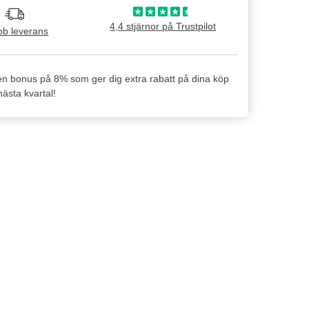
4,4 stjärnor på Trustpilot
b leverans
en bonus på 8% som ger dig extra rabatt på dina köp
ästa kvartal!