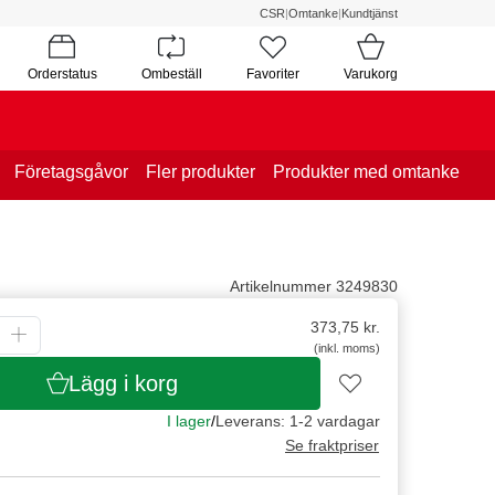
CSR
|
Omtanke
|
Kundtjänst
Orderstatus
Ombeställ
Favoriter
Varukorg
Företagsgåvor
Fler produkter
Produkter med omtanke
Artikelnummer 3249830
373,75
kr.
(inkl. moms)
Lägg i korg
I lager
/
Leverans: 1-2 vardagar
Se fraktpriser