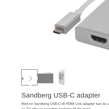
Sandberg USB-C adapter
Med en Sandberg USB-C till HDMI Link-adapter kan du utny
en TV eller en projektor ansluten till din dator.