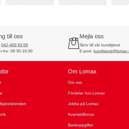
ng till oss
Mejla oss
:
042-400 93 00
Skriv till vår kundtjänst
-fre: 08:30-16:00
E-post:
kundtjanst@lomax.
idor
Om Lomax
r
Om oss
ta
Fördelar hos Lomax
dtjänstärenden
Jobba på Lomax
orik
KvartalsBonus
Bankuppgifter