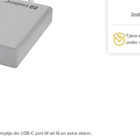
Snab
Tjäna 
under n
ttja din USB-C port till att få en extra skärm,