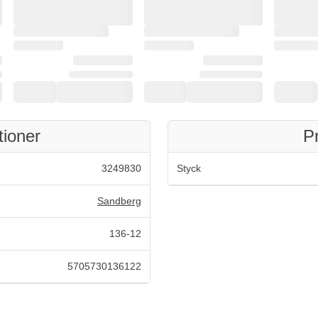
tioner
P
3249830
Styck
Sandberg
136-12
5705730136122