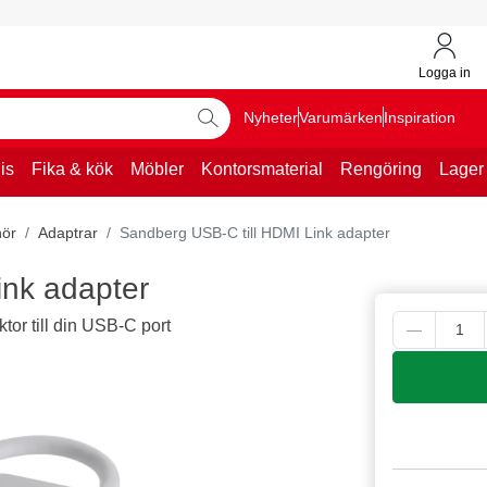
Logga in
Nyheter
Varumärken
Inspiration
is
Fika & kök
Möbler
Kontorsmaterial
Rengöring
Lager
hör
Adaptrar
Sandberg USB-C till HDMI Link adapter
ink adapter
ktor till din USB-C port