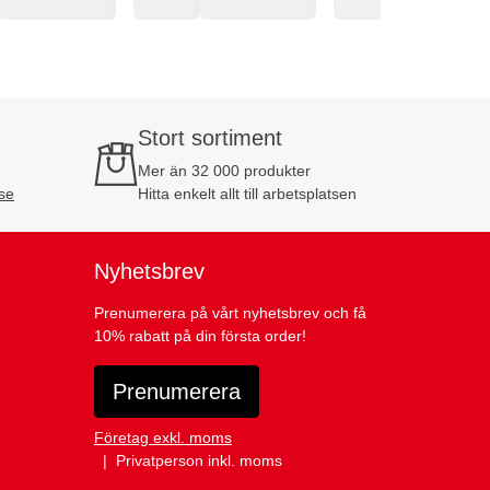
Stort sortiment
Mer än 32 000 produkter
se
Hitta enkelt allt till arbetsplatsen
Nyhetsbrev
Prenumerera på vårt nyhetsbrev och få
10% rabatt på din första order!
Prenumerera
Företag exkl. moms
Privatperson inkl. moms