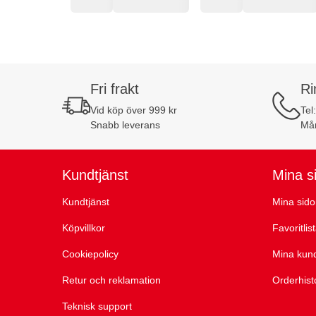
Fri frakt
Ri
Vid köp över 999 kr
Tel
Snabb leverans
Mån
Kundtjänst
Mina s
Kundtjänst
Mina sido
Köpvillkor
Favoritlis
Cookiepolicy
Mina kun
Retur och reklamation
Orderhist
Teknisk support