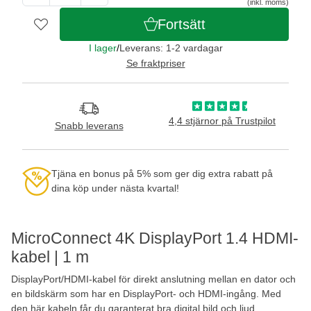
(inkl. moms)
Fortsätt
I lager
/
Leverans: 1-2 vardagar
Se fraktpriser
4,4 stjärnor på Trustpilot
Snabb leverans
Tjäna en bonus på 5% som ger dig extra rabatt på
dina köp under nästa kvartal!
MicroConnect 4K DisplayPort 1.4 HDMI-
kabel | 1 m
DisplayPort/HDMI-kabel för direkt anslutning mellan en dator och
en bildskärm som har en DisplayPort- och HDMI-ingång. Med
den här kabeln får du garanterat bra digital bild och ljud.