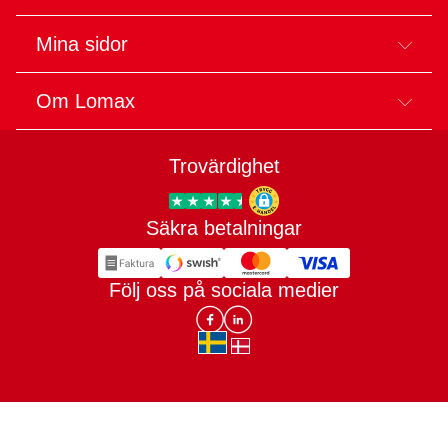
Mina sidor
Om Lomax
Trovärdighet
Säkra betalningar
Trygg E-handel
Följ oss på sociala medier
Lomax DK Facebook
Lomax SE LinkIn
sv-SE
da-DK