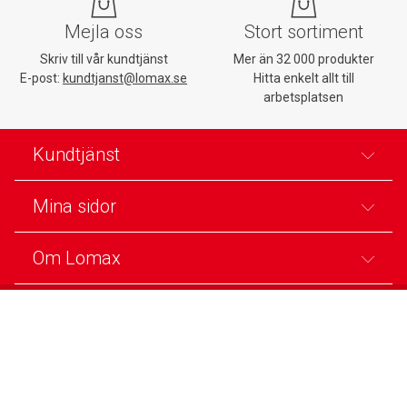
Mejla oss
Stort sortiment
Skriv till vår kundtjänst
Mer än 32 000 produkter
E-post:
kundtjanst@lomax.se
Hitta enkelt allt till
arbetsplatsen
Kundtjänst
Mina sidor
Om Lomax
Trovärdighet
Säkra betalningar
Trygg E-handel