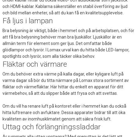
och HDMI-kablar. Kablarna säkerställer en stabil överföring av ljud
och bild mellan enheter, så att du kan få en kvalitetsupplevelse.
Få ljus i lampan
Bra belysning är viktigt, både i hemmet och på arbetsplatsen, och för
att få bra belysning behöver man bra ljuskällor. Ljuskällor är en
allmän term för element som ger ljus. Det omfattar både
glödlampor och lysrör. I Lomax urval kan du hitta både LED-lampor,
spotlights och lysrör, som alla täcker olika behov.
Fläktar och värmare
Om du behöver extra värme på kalla dagar, eller kyligare luft på
varma dagar så bör du titta närmare på Lomax stora sortiment av
fläktar och värmefläktar. Här hittar du enkelt en apparat för ditt
värmebehov, så att du slipper både att frysa och att svettas.
Om du vill ha renare luft på kontoret eller i hemmet kan du också
hitta luftrenare och avfuktare. Dessa apparater bidrar till att öka
kvaliteten av inomhusklimatet genom att säkra frisk luft.
Uttag och förlängningssladdar
Är rummets alla uttag upptagna? Med grenuttag är det lätt att