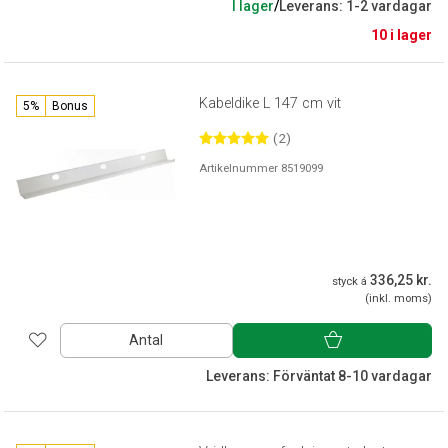
I lager
/
Leverans: 1-2 vardagar
10 i lager
Kabeldike L 147 cm vit
5%
Bonus
(2)
Artikelnummer 8519099
336,25 kr.
styck á
(inkl. moms)
Antal
Leverans: Förväntat 8-10 vardagar