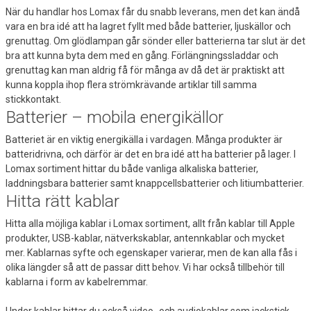
När du handlar hos Lomax får du snabb leverans, men det kan ändå
vara en bra idé att ha lagret fyllt med både batterier, ljuskällor och
grenuttag. Om glödlampan går sönder eller batterierna tar slut är det
bra att kunna byta dem med en gång. Förlängningssladdar och
grenuttag kan man aldrig få för många av då det är praktiskt att
kunna koppla ihop flera strömkrävande artiklar till samma
stickkontakt.
Batterier – mobila energikällor
Batteriet är en viktig energikälla i vardagen. Många produkter är
batteridrivna, och därför är det en bra idé att ha batterier på lager. I
Lomax sortiment hittar du både vanliga alkaliska batterier,
laddningsbara batterier samt knappcellsbatterier och litiumbatterier.
Hitta rätt kablar
Hitta alla möjliga kablar i Lomax sortiment, allt från kablar till Apple
produkter, USB-kablar, nätverkskablar, antennkablar och mycket
mer. Kablarnas syfte och egenskaper varierar, men de kan alla fås i
olika längder så att de passar ditt behov. Vi har också tillbehör till
kablarna i form av kabelremmar.
Under kablar hittar du också video- och audiokablar som jackstick