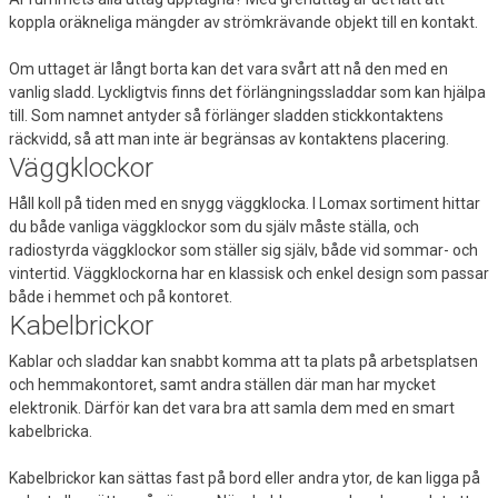
koppla oräkneliga mängder av strömkrävande objekt till en kontakt.
Om uttaget är långt borta kan det vara svårt att nå den med en
vanlig sladd. Lyckligtvis finns det förlängningssladdar som kan hjälpa
till. Som namnet antyder så förlänger sladden stickkontaktens
räckvidd, så att man inte är begränsas av kontaktens placering.
Väggklockor
Håll koll på tiden med en snygg väggklocka. I Lomax sortiment hittar
du både vanliga väggklockor som du själv måste ställa, och
radiostyrda väggklockor som ställer sig själv, både vid sommar- och
vintertid. Väggklockorna har en klassisk och enkel design som passar
både i hemmet och på kontoret.
Kabelbrickor
Kablar och sladdar kan snabbt komma att ta plats på arbetsplatsen
och hemmakontoret, samt andra ställen där man har mycket
elektronik. Därför kan det vara bra att samla dem med en smart
kabelbricka.
Kabelbrickor kan sättas fast på bord eller andra ytor, de kan ligga på