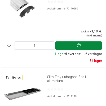
Artikelnummer 70170280
71,19 kr.
styck á
(inkl. moms)
I lager
/
Leverans: 1-2 vardagar
5 i lager
Slim Tray utdragbar låda i
5%
Bonus
aluminium
Artikelnummer 8519120