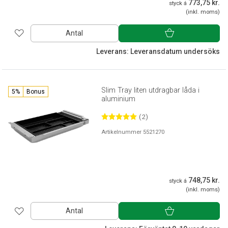
773,75 kr.
styck á
(inkl. moms)
Antal
Leverans: Leveransdatum undersöks
Slim Tray liten utdragbar låda i
5%
Bonus
aluminium
(2)
Artikelnummer 5521270
748,75 kr.
styck á
(inkl. moms)
Antal