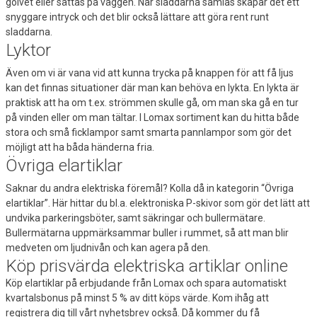
golvet eller sättas på väggen. När sladdarna samlas skapar det ett
snyggare intryck och det blir också lättare att göra rent runt
sladdarna.
Lyktor
Även om vi är vana vid att kunna trycka på knappen för att få ljus
kan det finnas situationer där man kan behöva en lykta. En lykta är
praktisk att ha om t.ex. strömmen skulle gå, om man ska gå en tur
på vinden eller om man tältar. I Lomax sortiment kan du hitta både
stora och små ficklampor samt smarta pannlampor som gör det
möjligt att ha båda händerna fria.
Övriga elartiklar
Saknar du andra elektriska föremål? Kolla då in kategorin “Övriga
elartiklar”. Här hittar du bl.a. elektroniska P-skivor som gör det lätt att
undvika parkeringsböter, samt säkringar och bullermätare.
Bullermätarna uppmärksammar buller i rummet, så att man blir
medveten om ljudnivån och kan agera på den.
Köp prisvärda elektriska artiklar online
Köp elartiklar på erbjudande från Lomax och spara automatiskt
kvartalsbonus på minst 5 % av ditt köps värde. Kom ihåg att
registrera dig till vårt nyhetsbrev också. Då kommer du få