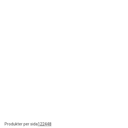
Produkter per sida
12
24
48