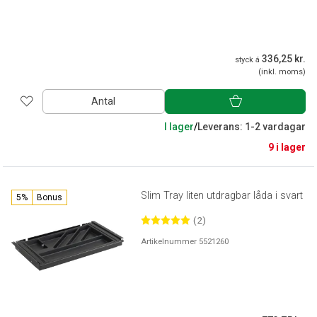
336,25 kr.
styck á
(inkl. moms)
Antal
I lager
/
Leverans: 1-2 vardagar
9 i lager
Slim Tray liten utdragbar låda i svart
5%
Bonus
(2)
Artikelnummer 5521260