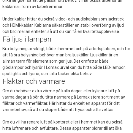
olika längder så att de passar ditt behov. Vi har också tillbehör till
kablarna i form av kabelremmar.
Under kablar hittar du också video- och audiokablar som jackstick
och HDMI-kablar. Kablarna säkerställer en stabil överföring av ljud
och bild mellan enheter, så att du kan få en kvalitetsupplevelse.
Få ljus i lampan
Bra belysning är viktigt, både i hemmet och på arbetsplatsen, och för
att få bra belysning behöver man bra ljuskällor. Ljuskällor är en
allmän term för element som ger ljus. Det omfattar både
glödlampor och lysrör. I Lomax urval kan du hitta både LED-lampor,
spotlights och lysrör, som alla täcker olika behov.
Fläktar och värmare
Om du behöver extra värme på kalla dagar, eller kyligare luft på
varma dagar så bör du titta närmare på Lomax stora sortiment av
fläktar och värmefläktar. Här hittar du enkelt en apparat för ditt
värmebehov, så att du slipper både att frysa och att svettas.
Om du vill ha renare luft på kontoret eller i hemmet kan du också
hitta luftrenare och avfuktare. Dessa apparater bidrar till att öka