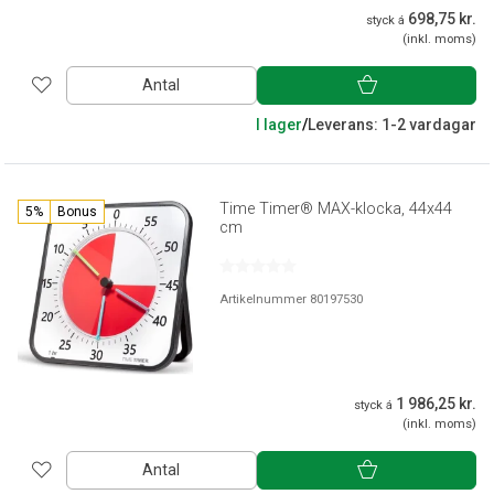
698,75 kr.
styck á
(inkl. moms)
Antal
I lager
/
Leverans: 1-2 vardagar
Time Timer® MAX-klocka, 44x44
5%
Bonus
cm
Artikelnummer 80197530
1 986,25 kr.
styck á
(inkl. moms)
Antal