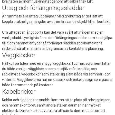
kvaliteten av inomhusklimatet genom att säkra frisk luft.
Uttag och förlängningssladdar
Är rummets alla uttag upptagna? Med grenuttag är det lätt att
koppla oräkneliga mängder av strömkrävande objekt till en kontakt.
Om uttaget är långt borta kan det vara svårt att nå den med en
vanlig sladd. Lyckligtvis finns det förlängningssladdar som kan hjälpa
till. Som namnet antyder så förlänger sladden stickkontaktens
räckvidd, så att man inte är begränsas av kontaktens placering.
Väggklockor
Håll koll på tiden med en snygg väggklocka. I Lomax sortiment hittar
du både vanliga väggklockor som du själv måste ställa, och
radiostyrda väggklockor som ställer sig själv, både vid sommar- och
vintertid. Väggklockorna har en klassisk och enkel design som passar
både i hemmet och på kontoret.
Kabelbrickor
Kablar och sladdar kan snabbt komma att ta plats på arbetsplatsen
och hemmakontoret, samt andra ställen där man har mycket
elektronik. Därför kan det vara bra att samla dem med en smart