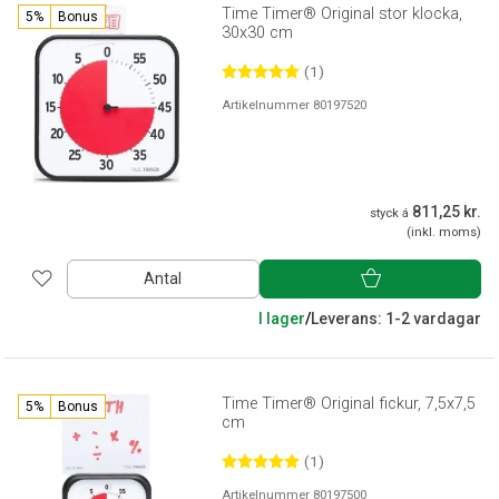
Time Timer® Original stor klocka,
5%
Bonus
30x30 cm
(1)
Artikelnummer 80197520
811,25 kr.
styck á
(inkl. moms)
Antal
I lager
/
Leverans: 1-2 vardagar
Time Timer® Original fickur, 7,5x7,5
5%
Bonus
cm
(1)
Artikelnummer 80197500