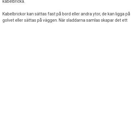
kabelbricka.
Kabelbrickor kan sättas fast på bord eller andra ytor, de kan ligga på
golvet eller sättas på väggen. När sladdarna samlas skapar det ett
snyggare intryck och det blir också lättare att göra rent runt
sladdarna.
Lyktor
Även om vi är vana vid att kunna trycka på knappen för att få ljus
kan det finnas situationer där man kan behöva en lykta. En lykta är
praktisk att ha om t.ex. strömmen skulle gå, om man ska gå en tur
på vinden eller om man tältar. I Lomax sortiment kan du hitta både
stora och små ficklampor samt smarta pannlampor som gör det
möjligt att ha båda händerna fria.
Övriga elartiklar
Saknar du andra elektriska föremål? Kolla då in kategorin “Övriga
elartiklar”. Här hittar du bl.a. elektroniska P-skivor som gör det lätt att
undvika parkeringsböter, samt säkringar och bullermätare.
Bullermätarna uppmärksammar buller i rummet, så att man blir
medveten om ljudnivån och kan agera på den.
Köp prisvärda elektriska artiklar online