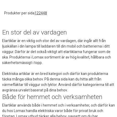
Produkter per sida
12
24
48
En stor del av vardagen
Elartiklar är en viktig och stor del av vardagen, där ingår allt från
ljuskällan i din lampa till laddaren till din mobil och batterierna i ditt
väggur. Därför är det också viktigt att elartiklarna fungerar som de
ska. Produkterna i Lomax sortiment är av hög kvalitet, hållbara och
säkerhetsmässigt i topp.
Elektriska artiklar är en bred kategori och därför kan produkterna
täcka många olika behov. På denna sida kan du hitta allt från
värmefläktar till väggur och lyktor. Använd därför kategorierna till att
avgränsa urvalet baserat på dina behov.
Både för hemmet och verksamheten
Elartiklar används både i hemmet och i verksamheter, och därför kan
du hos Lomax handla elektriska varor både för privat bruk och
företag. Lomax utbud täcker alla behov, oavsett om du har