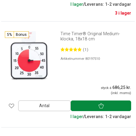
I lager
/
Leverans: 1-2 vardagar
3 i lager
Time Timer® Original Medium-
5%
Bonus
klocka, 18x18 cm
(1)
Artikelnummer 80197510
686,25 kr.
styck á
(inkl. moms)
Antal
I lager
/
Leverans: 1-2 vardagar