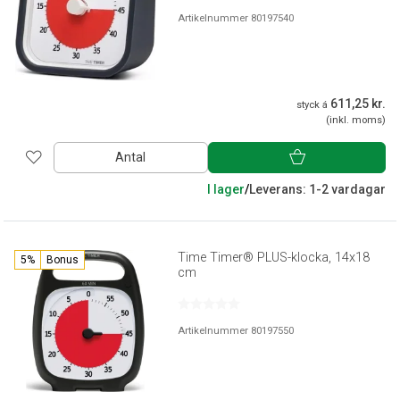
Artikelnummer 80197540
611,25 kr.
styck á
(inkl. moms)
Antal
I lager
/
Leverans: 1-2 vardagar
Time Timer® PLUS-klocka, 14x18
5%
Bonus
cm
Artikelnummer 80197550