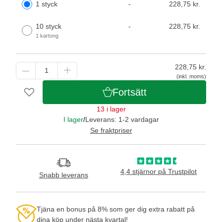
1 styck
-
228,75 kr.
10 styck
-
228,75 kr.
1 kartong
228,75
kr.
(inkl. moms)
Fortsätt
13 i lager
I lager
/
Leverans: 1-2 vardagar
Se fraktpriser
4,4 stjärnor på Trustpilot
Snabb leverans
Tjäna en bonus på 8% som ger dig extra rabatt på
dina köp under nästa kvartal!