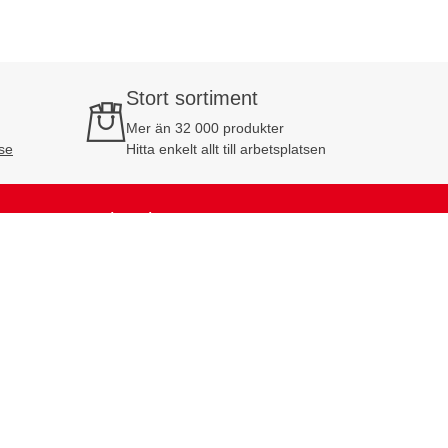
Stort sortiment
Mer än 32 000 produkter
se
Hitta enkelt allt till arbetsplatsen
Nyhetsbrev
Prenumerera på vårt nyhetsbrev och få
10% rabatt på din första order!
Prenumerera
Företag exkl. moms
Privatperson inkl. moms