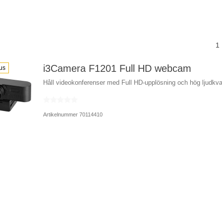
1
i3Camera F1201 Full HD webcam
us
Håll videokonferenser med Full HD-upplösning och hög ljudkval
Artikelnummer 70114410