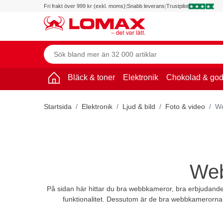
Fri frakt över 999 kr (exkl. moms)
|
Snabb leverans
|
Trustpilot
Bläck & toner
Elektronik
Chokolad & god
Startsida
Elektronik
Ljud & bild
Foto & video
W
Web
På sidan här hittar du bra webbkameror, bra erbjudanden
funktionalitet. Dessutom är de bra webbkamerorna