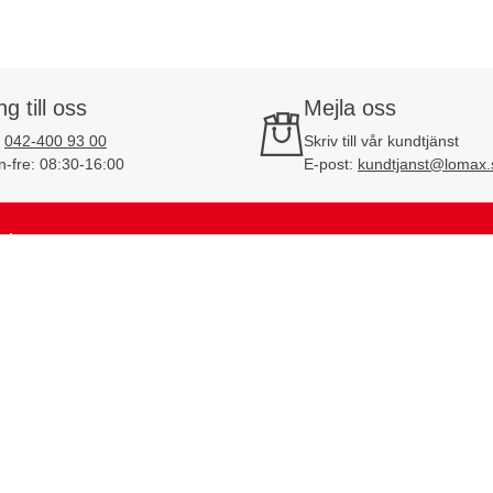
ng till oss
Mejla oss
:
042-400 93 00
Skriv till vår kundtjänst
-fre: 08:30-16:00
E-post:
kundtjanst@lomax.
idor
Om Lomax
r
Om oss
ta
Fördelar hos Lomax
dtjänstärenden
Jobba på Lomax
orik
KvartalsBonus
Bankuppgifter