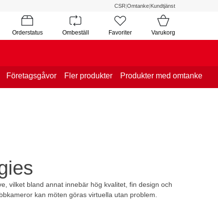
CSR
|
Omtanke
|
Kundtjänst
Orderstatus
Ombeställ
Favoriter
Varukorg
Företagsgåvor
Fler produkter
Produkter med omtanke
gies
 vilket bland annat innebär hög kvalitet, fin design och
bbkameror kan möten göras virtuella utan problem.