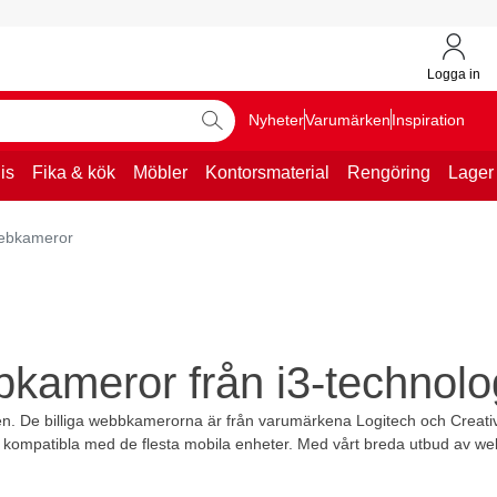
Logga in
Nyheter
Varumärken
Inspiration
is
Fika & kök
Möbler
Kontorsmaterial
Rengöring
Lager
ebkameror
kameror från i3-technolo
. De billiga webbkamerorna är från varumärkena Logitech och Creative,
 kompatibla med de flesta mobila enheter. Med vårt breda utbud av we