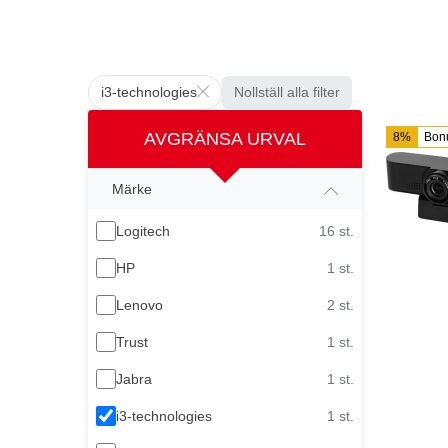
i3-technologies
Nollställ alla filter
AVGRÄNSA URVAL
8%
Bon
Märke
Logitech
16 st.
HP
1 st.
Lenovo
2 st.
Trust
1 st.
Jabra
1 st.
i3-technologies
1 st.