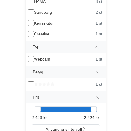
HAMA
3 st.
Sandberg
2 st.
Kensington
1 st.
Creative
1 st.
Typ
Webcam
1 st.
Betyg
1 st.
Pris
2 423 kr.
2 424 kr.
Använd prisintervall