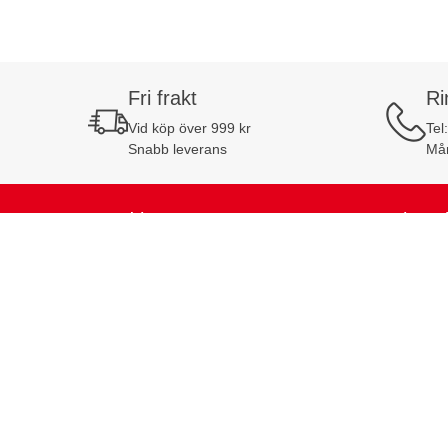
Fri frakt
Ri
Vid köp över 999 kr
Tel
Snabb leverans
Mån
Kundtjänst
Mina s
Kundtjänst
Mina sido
Köpvillkor
Favoritlis
Cookiepolicy
Mina kun
Retur och reklamation
Orderhist
Teknisk support