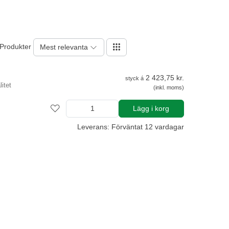
 Produkter
Mest relevanta
2 423,75 kr.
styck á
itet
(inkl. moms)
Lägg i korg
Leverans: Förväntat 12 vardagar