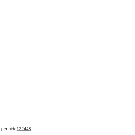
 per sida
12
24
48