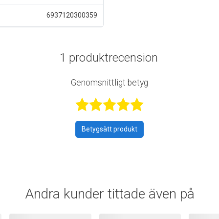
6937120300359
1 produktrecension
Genomsnittligt betyg
Betygsatt 5 a
Betygsätt produkt
Andra kunder tittade även på