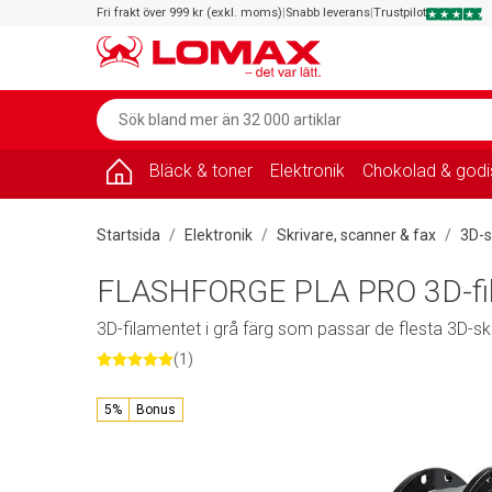
Fri frakt över 999 kr (exkl. moms)
|
Snabb leverans
|
Trustpilot
Bläck & toner
Elektronik
Chokolad & godi
Startsida
Elektronik
Skrivare, scanner & fax
3D-s
FLASHFORGE PLA PRO 3D-filam
3D-filamentet i grå färg som passar de flesta 3D-s
(1)
5%
Bonus