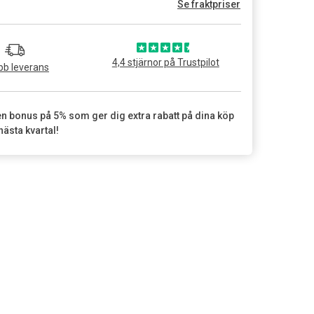
Se fraktpriser
4,4 stjärnor på Trustpilot
b leverans
en bonus på 5% som ger dig extra rabatt på dina köp
nästa kvartal!