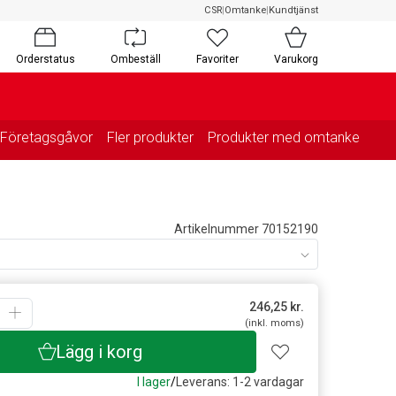
CSR
|
Omtanke
|
Kundtjänst
Orderstatus
Ombeställ
Favoriter
Varukorg
Företagsgåvor
Fler produkter
Produkter med omtanke
Artikelnummer 70152190
246,25
kr.
(inkl. moms)
Lägg i korg
I lager
/
Leverans: 1-2 vardagar