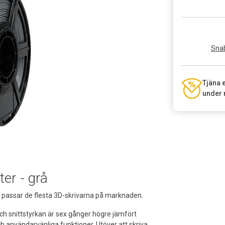
Snab
Tjäna 
under 
ter - grå
m passar de flesta 3D-skrivarna på marknaden.
ch snittstyrkan är sex gånger högre jämfört
ch användarvänliga funktioner. Utöver att skriva