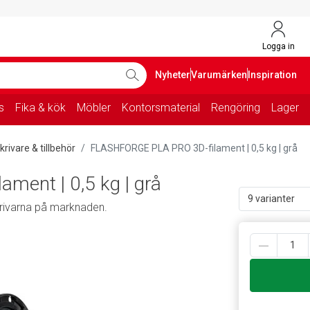
Logga in
Nyheter
Varumärken
Inspiration
s
Fika & kök
Möbler
Kontorsmaterial
Rengöring
Lager
krivare & tillbehör
FLASHFORGE PLA PRO 3D-filament | 0,5 kg | grå
ent | 0,5 kg | grå
9 varianter
krivarna på marknaden.