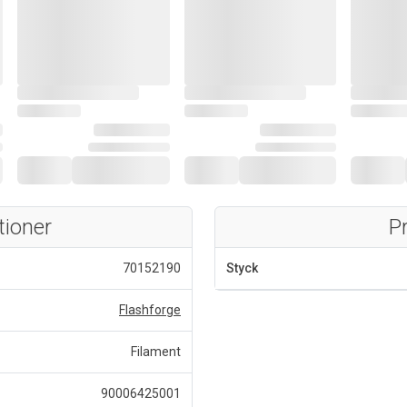
tioner
P
70152190
Styck
Flashforge
Filament
90006425001