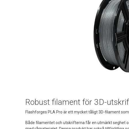
Robust filament för 3D-utskrif
Flashforges PLA Pro är ett mycket tåligt 3D-filament so
Både filamentet och utskrifterna får en utmärkt seghet o
med råmaterialet. Denna produkt har också tillförlitliga o