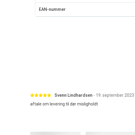
EAN-nummer
Betygsatt 5 av 5 stjärnor
Svenn Lindhardsen
- 19. september 2023
aftale om levering til dør misligholdt