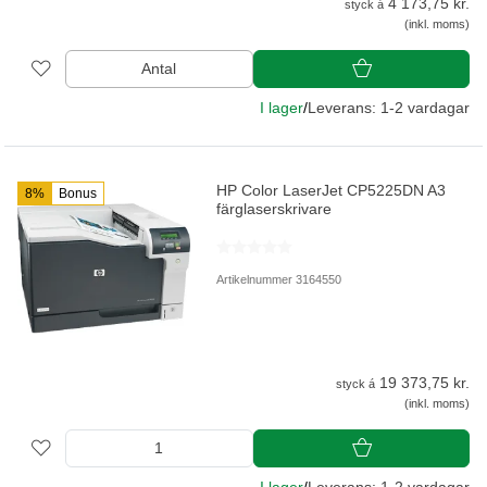
4 173,75 kr.
styck á
(inkl. moms)
Antal
I lager
/
Leverans: 1-2 vardagar
HP Color LaserJet CP5225DN A3
8%
Bonus
färglaserskrivare
Artikelnummer 3164550
19 373,75 kr.
styck á
(inkl. moms)