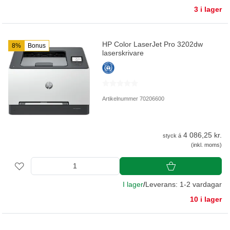
3 i lager
HP Color LaserJet Pro 3202dw
8%
Bonus
laserskrivare
Artikelnummer 70206600
4 086,25 kr.
styck á
(inkl. moms)
I lager
/
Leverans: 1-2 vardagar
10 i lager