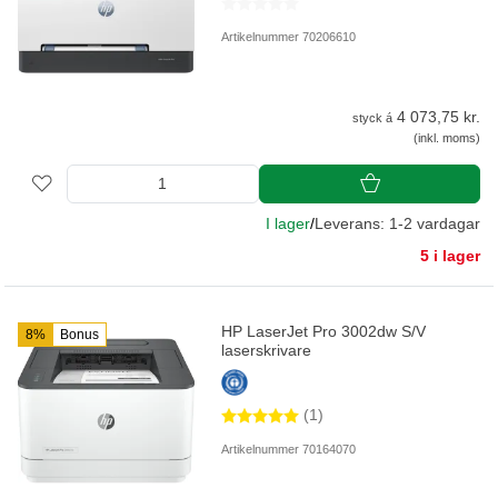
Artikelnummer 70206610
4 073,75 kr.
styck á
(inkl. moms)
I lager
/
Leverans: 1-2 vardagar
5 i lager
HP LaserJet Pro 3002dw S/V
8%
Bonus
laserskrivare
(1)
Artikelnummer 70164070