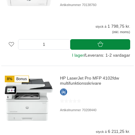
Artikelnummer 70138760
1 798,75 kr.
styck á
(inkl. moms)
I lager
/
Leverans: 1-2 vardagar
HP LaserJet Pro MFP 4102fdw
8%
Bonus
multifunktionsskrivare
Artikelnummer 70208440
6 211,25 kr.
styck á