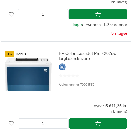
(inkl. moms)
I lager
/
Leverans: 1-2 vardagar
5 i lager
HP Color LaserJet Pro 4202dw
8%
Bonus
färglaserskrivare
Artikelnummer 70208550
5 611,25 kr.
styck á
(inkl. moms)