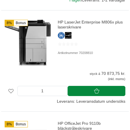
I lager
/
Leverans: 1-2 vardagar
HP LaserJet Enterprise M806x plus
8%
Bonus
laserskrivare
Artikelnummer 70208810
70 873,75 kr.
styck á
(inkl. moms)
Leverans: Leveransdatum undersöks
HP OfficeJet Pro 9110b
8%
Bonus
bläckstråleskrivare