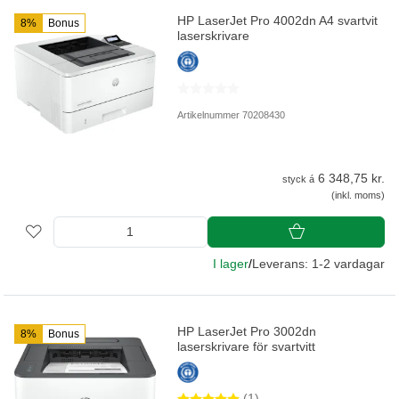
HP LaserJet Pro 4002dn A4 svartvit
8%
Bonus
laserskrivare
Artikelnummer 70208430
6 348,75 kr.
styck á
(inkl. moms)
I lager
/
Leverans: 1-2 vardagar
HP LaserJet Pro 3002dn
8%
Bonus
laserskrivare för svartvitt
(1)