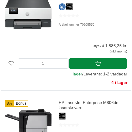
Artikelnummer 70208570
1 886,25 kr.
styck á
(inkl. moms)
I lager
/
Leverans: 1-2 vardagar
4 i lager
HP LaserJet Enterprise M806dn
8%
Bonus
laserskrivare