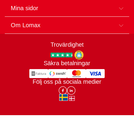
Mina sidor
Om Lomax
Trovärdighet
Säkra betalningar
Trygg E-handel
Följ oss på sociala medier
Lomax DK Facebook
Lomax SE LinkIn
sv-SE
da-DK