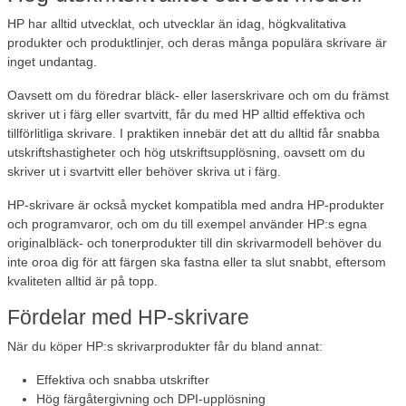
HP har alltid utvecklat, och utvecklar än idag, högkvalitativa
produkter och produktlinjer, och deras många populära skrivare är
inget undantag.
Oavsett om du föredrar bläck- eller laserskrivare och om du främst
skriver ut i färg eller svartvitt, får du med HP alltid effektiva och
tillförlitliga skrivare. I praktiken innebär det att du alltid får snabba
utskriftshastigheter och hög utskriftsupplösning, oavsett om du
skriver ut i svartvitt eller behöver skriva ut i färg.
HP-skrivare är också mycket kompatibla med andra HP-produkter
och programvaror, och om du till exempel använder HP:s egna
originalbläck- och tonerprodukter till din skrivarmodell behöver du
inte oroa dig för att färgen ska fastna eller ta slut snabbt, eftersom
kvaliteten alltid är på topp.
Fördelar med HP-skrivare
När du köper HP:s skrivarprodukter får du bland annat:
Effektiva och snabba utskrifter
Hög färgåtergivning och DPI-upplösning