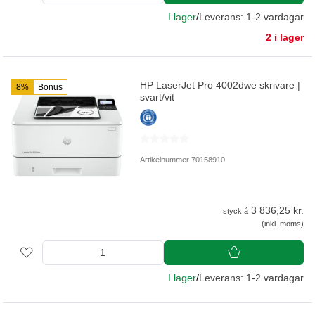
I lager
/
Leverans: 1-2 vardagar
2 i lager
HP LaserJet Pro 4002dwe skrivare |
8%
Bonus
svart/vit
Artikelnummer 70158910
3 836,25 kr.
styck á
(inkl. moms)
I lager
/
Leverans: 1-2 vardagar