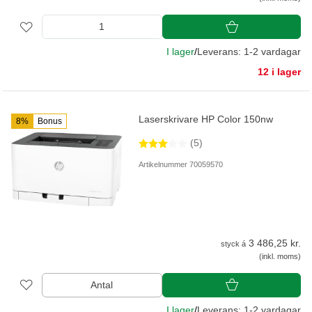
I lager
/
Leverans: 1-2 vardagar
12 i lager
Laserskrivare HP Color 150nw
8%
Bonus
(5)
Artikelnummer 70059570
3 486,25 kr.
styck á
(inkl. moms)
Antal
I lager
/
Leverans: 1-2 vardagar