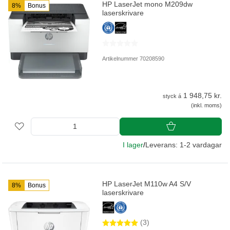
HP LaserJet mono M209dw
8%
Bonus
laserskrivare
Artikelnummer 70208590
1 948,75 kr.
styck á
(inkl. moms)
I lager
/
Leverans: 1-2 vardagar
HP LaserJet M110w A4 S/V
8%
Bonus
laserskrivare
(3)