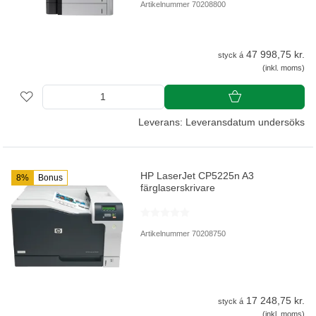
Artikelnummer 70208800
47 998,75 kr.
styck á
(inkl. moms)
Leverans: Leveransdatum undersöks
HP LaserJet CP5225n A3
8%
Bonus
färglaserskrivare
Artikelnummer 70208750
17 248,75 kr.
styck á
(inkl. moms)