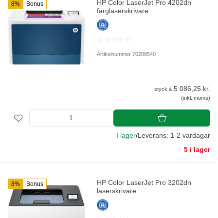
HP Color LaserJet Pro 4202dn
8%
Bonus
färglaserskrivare
Artikelnummer 70208540
5 086,25 kr.
styck á
(inkl. moms)
I lager
/
Leverans: 1-2 vardagar
5 i lager
HP Color LaserJet Pro 3202dn
8%
Bonus
laserskrivare