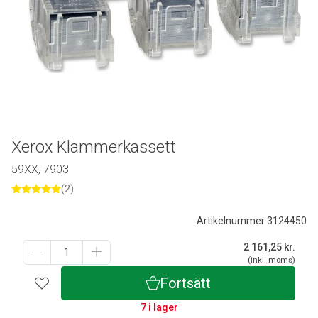
Xerox Klammerkassett
59XX, 7903
(2)
Artikelnummer 3124450
2 161,25
kr.
(inkl. moms)
Fortsätt
7 i lager