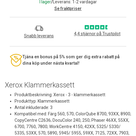
I lager
/
Leverans: 1-2 vardagar
Se fraktpriser
4,4 stjärnor på Trustpilot
Snabb leverans
Tjäna en bonus på 5% som ger dig extra rabatt på
dina köp under nästa kvartal!
Xerox Klammerkassett
Produktbeskrivning: Xerox - 3 - klammerkassett
Produkttyp: Klammerkassett
Antal inkluderade: 3
Kompatibel med: Färg 560, 570; ColorQube 8700, 93XX, 8900;
CopyCentre C2636; DocuColor 240, 250; Phaser 46XX, 55XX,
6700, 7760, 7800; WorkCentre 4150, 42XX, 5325/ 5330/
5335, 53XX, 570, 5890, 5945/ 5955, 59XX, 7125, 72XX, 7903,