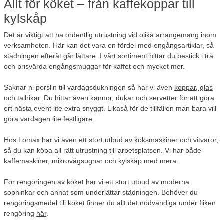
Allt för köket – från kaffekoppar till
kylskåp
Det är viktigt att ha ordentlig utrustning vid olika arrangemang inom
verksamheten. Här kan det vara en fördel med engångsartiklar, så
städningen efteråt går lättare. I vårt sortiment hittar du bestick i trä
och prisvärda engångsmuggar för kaffet och mycket mer.
Saknar ni porslin till vardagsdukningen så har vi även
koppar, glas
och tallrikar.
Du hittar även kannor, dukar och servetter för att göra
ert nästa event lite extra snyggt. Likaså för de tillfällen man bara vill
göra vardagen lite festligare.
Hos Lomax har vi även ett stort utbud av
köksmaskiner och vitvaror
,
så du kan köpa all rätt utrustning till arbetsplatsen. Vi har både
kaffemaskiner, mikrovågsugnar och kylskåp med mera.
För rengöringen av köket har vi ett stort utbud av moderna
sophinkar och annat som underlättar städningen. Behöver du
rengöringsmedel till köket finner du allt det nödvändiga under fliken
rengöring
här
.