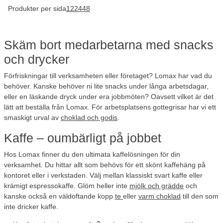
Produkter per sida
12
24
48
Skäm bort medarbetarna med snacks
och drycker
Förfriskningar till verksamheten eller företaget? Lomax har vad du
behöver. Kanske behöver ni lite snacks under långa arbetsdagar,
eller en läskande dryck under era jobbmöten? Oavsett vilket är det
lätt att beställa från Lomax. För arbetsplatsens gottegrisar har vi ett
smaskigt urval av
choklad och godis
.
Kaffe – oumbärligt på jobbet
Hos Lomax finner du den ultimata kaffelösningen för din
verksamhet. Du hittar allt som behövs för ett skönt kaffehäng på
kontoret eller i verkstaden. Välj mellan klassiskt svart kaffe eller
krämigt espressokaffe. Glöm heller inte
mjölk och grädde
och
kanske också en väldoftande kopp
te
eller
varm choklad
till den som
inte dricker kaffe.