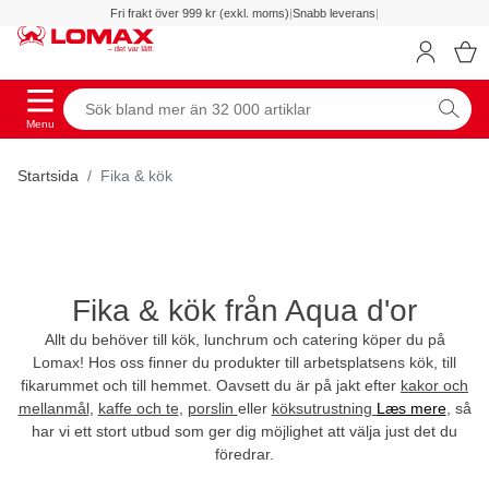
Fri frakt över 999 kr (exkl. moms)
|
Snabb leverans
|
Menu
Startsida
Fika & kök
Fika & kök från Aqua d'or
Allt du behöver till kök, lunchrum och catering köper du på
Lomax! Hos oss finner du produkter till arbetsplatsens kök, till
fikarummet och till hemmet. Oavsett du är på jakt efter
kakor och
mellanmål
,
kaffe och te
,
porslin
eller
köksutrustning
Læs mere
, så
har vi ett stort utbud som ger dig möjlighet att välja just det du
föredrar.