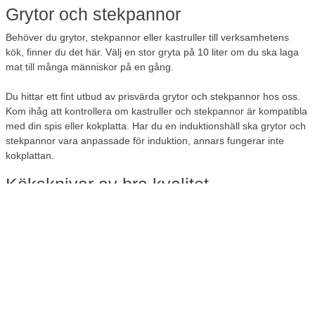
Grytor och stekpannor
Behöver du grytor, stekpannor eller kastruller till verksamhetens
kök, finner du det här. Välj en stor gryta på 10 liter om du ska laga
mat till många människor på en gång.
Du hittar ett fint utbud av prisvärda grytor och stekpannor hos oss.
Kom ihåg att kontrollera om kastruller och stekpannor är kompatibla
med din spis eller kokplatta. Har du en induktionshäll ska grytor och
stekpannor vara anpassade för induktion, annars fungerar inte
kokplattan.
Köksknivar av bra kvalitet
Vem vill inte vara vassaste kniven i lådan? Köksknivar är ett viktigt
inslag i köket och ska bara fungera. För att göra jobbet ordentligt
ska de vara vassa och pålitliga. Hos Lomax hittar du
köksknivar
av
bra kvalitet och med lång livstid. Se till exempel vårt utbud av
kockknivar, grönsaksknivar, brödknivar och smörknivar.
Hushållsartiklar