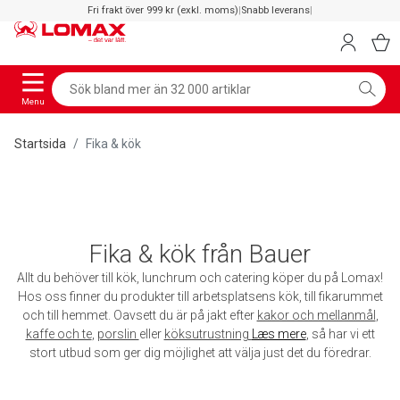
Fri frakt över 999 kr (exkl. moms)
|
Snabb leverans
|
Menu
Startsida
Fika & kök
Fika & kök från Bauer
Allt du behöver till kök, lunchrum och catering köper du på Lomax!
Hos oss finner du produkter till arbetsplatsens kök, till fikarummet
och till hemmet. Oavsett du är på jakt efter
kakor och mellanmål
,
kaffe och te
,
porslin
eller
köksutrustning
Læs mere
, så har vi ett
stort utbud som ger dig möjlighet att välja just det du föredrar.