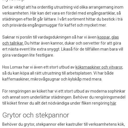
Det är viktigt att ha ordentlig utrustning vid olika arrangemang inom
verksamheten. Här kan det vara en fördel med engångsartiklar, så
städningen efteråt går lättare. I vårt sortiment hittar du bestick i trä
och prisvärda engångsmuggar för kaffet och mycket mer.
Saknar ni porslin till vardagsdukningen så har vi även
koppar, glas
och tallrikar.
Du hittar även kannor, dukar och servetter för att göra
ert nästa event lite extra snyggt. Likaså för de tillfällen man bara vill
göra vardagen lite festligare.
Hos Lomax har vi även ett stort utbud av
köksmaskiner och vitvaror
,
så du kan köpa all rätt utrustning till arbetsplatsen. Vi har både
kaffemaskiner, mikrovågsugnar och kylskåp med mera.
För rengöringen av köket har vi ett stort utbud av moderna sophinkar
och annat som underlättar städningen. Behöver du rengöringsmedel
till köket finner du allt det nödvändiga under fliken rengöring
här
.
Grytor och stekpannor
Behöver du grytor, stekpannor eller kastruller till verksamhetens kök,