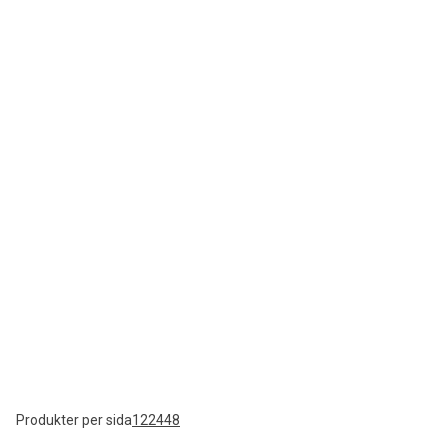
Produkter per sida
12
24
48