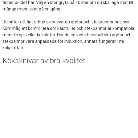
finner du det här. Välj en stor gryta på 10 liter om du ska laga mat till
många människor på en gång.
Du hittar ett fint utbud av prisvärda grytor och stekpannor hos oss.
Kom ihåg att kontrollera om kastruller och stekpannor är kompatibla
med din spis eller kokplatta. Har du en induktionshäll ska grytor och
stekpannor vara anpassade för induktion, annars fungerar inte
kokplattan.
Köksknivar av bra kvalitet
Vem vill inte vara vassaste kniven i lådan? Köksknivar är ett viktigt
inslag i köket och ska bara fungera. För att göra jobbet ordentligt ska
de vara vassa och pålitliga. Hos Lomax hittar du
köksknivar
av bra
kvalitet och med lång livstid. Se till exempel vårt utbud av kockknivar,
grönsaksknivar, brödknivar och smörknivar.
Hushållsartiklar
Lomax har även ett utbud av praktiska hushållsartiklar för köket.
Fryspåsar är alltid smarta att ha i kökslådan för de tillfällen man vill
ta vara på matrester och liknande. Du hittar även plast- och