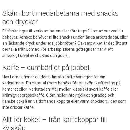
Skäm bort medarbetarna med snacks
och drycker
Förfriskningar till verksamheten eller företaget? Lomax har vad du
behöver. Kanske behöver ni lite snacks under långa arbetsdagar, eller
en läskande dryck under era jobbmöten? Oavsett vilket är det lätt att
beställa från Lomax. För arbetsplatsens gottegrisar har vi ett
smaskigt urval av
choklad och godis
.
Kaffe – oumbärligt på jobbet
Hos Lomax finner du den ultimata kaffelösningen för din
verksamhet. Du hittar allt som behövs för ett skönt kaffehäng på
kontoret eller i verkstaden. Välj mellan klassiskt svart kaffe eller
krämigt espressokaffe. Glöm heller inte
mjölk och grädde
och
kanske också en väldoftande kopp
te
eller
varm choklad
till den som
inte dricker kaffe.
Allt för köket – från kaffekoppar till
kylskåp