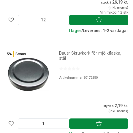
26,19 kr.
styck á
(inkl. moms)
Minimiköp: 12 stk
I lager
/
Leverans: 1-2 vardagar
Bauer Skruvkork för mjölkflaska,
5%
Bonus
stål
Artikelnummer 80172850
2,19 kr.
styck á
(inkl. moms)