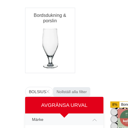
Bordsdukning &
porslin
BOLSIUS
Nollställ alla filter
AVGRÄNSA URVAL
8%
Bon
Märke