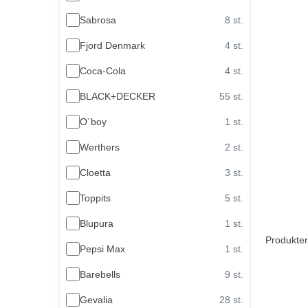
Sabrosa
8 st.
Fjord Denmark
4 st.
Coca-Cola
4 st.
BLACK+DECKER
55 st.
O´boy
1 st.
Werthers
2 st.
Cloetta
3 st.
Toppits
5 st.
Blupura
1 st.
Produkter
Pepsi Max
1 st.
Barebells
9 st.
Gevalia
28 st.