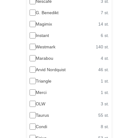
Nescafé
3 st.
G. Benedikt
7 st.
Magimix
14 st.
Instant
6 st.
Westmark
140 st.
Marabou
4 st.
Arvid Nordquist
46 st.
Triangle
1 st.
Merci
1 st.
OLW
3 st.
Taurus
55 st.
Condi
8 st.
Sirius
53 st.