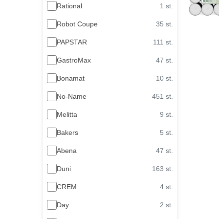
Rational
1 st.
Robot Coupe
35 st.
PAPSTAR
111 st.
GastroMax
47 st.
Bonamat
10 st.
No-Name
451 st.
Melitta
9 st.
Bakers
5 st.
Abena
47 st.
Duni
163 st.
CREM
4 st.
Day
2 st.