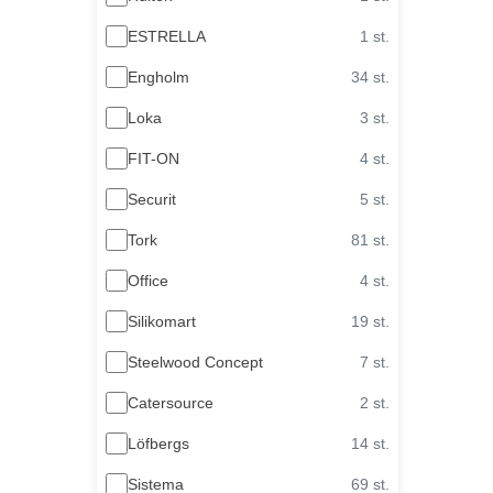
ESTRELLA
1 st.
Engholm
34 st.
Loka
3 st.
FIT-ON
4 st.
Securit
5 st.
Tork
81 st.
Office
4 st.
Silikomart
19 st.
Steelwood Concept
7 st.
Catersource
2 st.
Löfbergs
14 st.
Sistema
69 st.