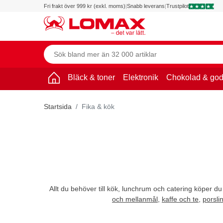
Fri frakt över 999 kr (exkl. moms)
|
Snabb leverans
|
Trustpilot
Bläck & toner
Elektronik
Chokolad & god
Startsida
Fika & kök
Allt du behöver till kök, lunchrum och catering köper du
och mellanmål
,
kaffe och te
,
porsli