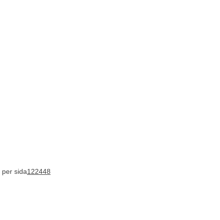
 per sida
12
24
48