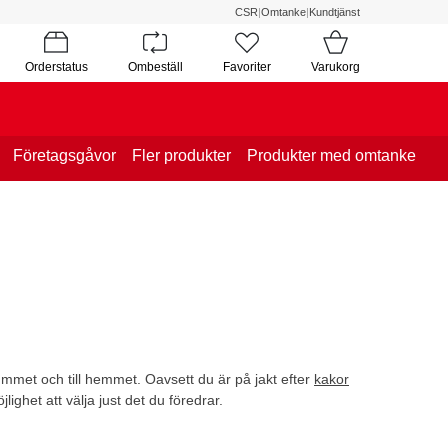
CSR
|
Omtanke
|
Kundtjänst
Orderstatus
Ombeställ
Favoriter
Varukorg
Företagsgåvor
Fler produkter
Produkter med omtanke
S
rummet och till hemmet. Oavsett du är på jakt efter
kakor
jlighet att välja just det du föredrar.