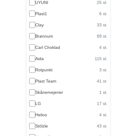
UYUNI
25 st.
Plast1
6 st.
Clay
33 st.
Brønnum
89 st.
Carl Choklad
4 st.
Aida
115 st.
Rotpunkt
3 st.
Plast Team
41 st.
Skånemejerier
1 st.
LG
17 st.
Helios
4 st.
Stölzle
43 st.