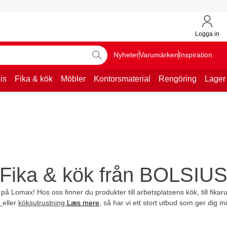
Logga in
Nyheter
Varumärken
Inspiration
is
Fika & kök
Möbler
Kontorsmaterial
Rengöring
Lager
Fika & kök från BOLSIU
 på Lomax! Hos oss finner du produkter till arbetsplatsens kök, till fika
n
eller
köksutrustning
Læs mere
, så har vi ett stort utbud som ger dig mö