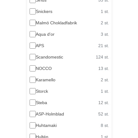
Snickers
1 st.
Malmö Chokladfabrik
2 st.
Aqua d'or
3 st.
APS
21 st.
Scandomestic
124 st.
NOCCO
13 st.
Karamello
2 st.
Storck
1 st.
Steba
12 st.
ASP-Holmblad
52 st.
Huhtamaki
8 st.
Hultén
1 st.