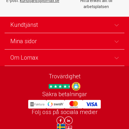
E-post:
kundtjanst@lomax.se
Hitta enkelt allt till
arbetsplatsen
Kundtjänst
Mina sidor
Om Lomax
Trovärdighet
Säkra betalningar
Trygg E-handel
Följ oss på sociala medier
Lomax DK Facebook
Lomax SE LinkIn
sv-SE
da-DK