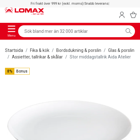
Fri frakt över 999 kr (exkl. moms)
|
Snabb leverans
|
Menu
Startsida
Fika & kök
Bordsdukning & porslin
Glas & porslin
Assietter, tallrikar & skålar
Stor middagstallrik Aida Atelier
8%
Bonus