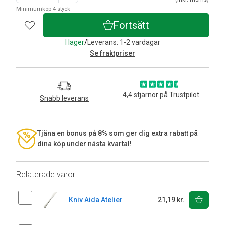
Minimumköp 4 styck
Fortsätt
I lager
/
Leverans: 1-2 vardagar
Se fraktpriser
4,4 stjärnor på Trustpilot
Snabb leverans
Tjäna en bonus på 8% som ger dig extra rabatt på
dina köp under nästa kvartal!
Relaterade varor
Kniv Aida Atelier
21,19 kr.