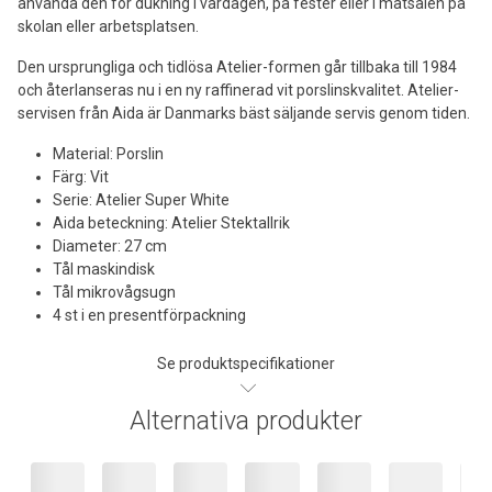
använda den för dukning i vardagen, på fester eller i matsalen på
skolan eller arbetsplatsen.
Den ursprungliga och tidlösa Atelier-formen går tillbaka till 1984
och återlanseras nu i en ny raffinerad vit porslinskvalitet. Atelier-
servisen från Aida är Danmarks bäst säljande servis genom tiden.
Material: Porslin
Färg: Vit
Serie: Atelier Super White
Aida beteckning: Atelier Stektallrik
Diameter: 27 cm
Tål maskindisk
Tål mikrovågsugn
4 st i en presentförpackning
Se produktspecifikationer
Alternativa produkter