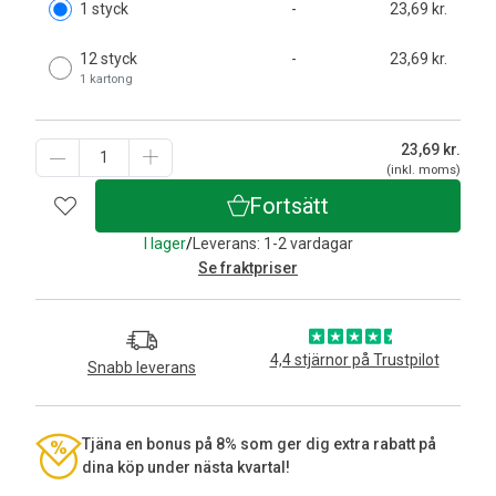
1 styck
-
23,69 kr.
12 styck
-
23,69 kr.
1 kartong
23,69
kr.
(inkl. moms)
Fortsätt
I lager
/
Leverans: 1-2 vardagar
Se fraktpriser
4,4 stjärnor på Trustpilot
Snabb leverans
Tjäna en bonus på 8% som ger dig extra rabatt på
dina köp under nästa kvartal!