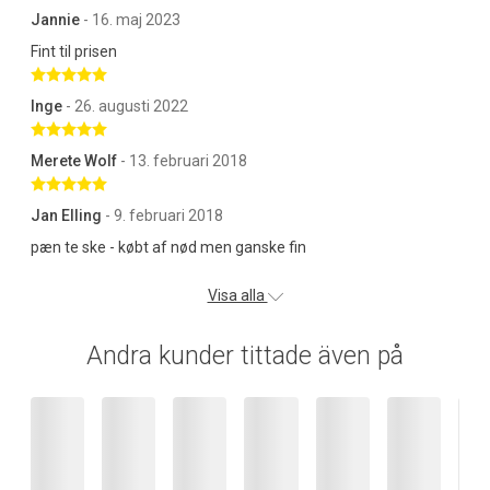
Jannie
- 16. maj 2023
Fint til prisen
Betygsatt 5 av 5 stjärnor
Inge
- 26. augusti 2022
Betygsatt 5 av 5 stjärnor
Merete Wolf
- 13. februari 2018
Betygsatt 5 av 5 stjärnor
Jan Elling
- 9. februari 2018
pæn te ske - købt af nød men ganske fin
Visa alla
Andra kunder tittade även på