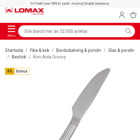
Fri frakt över 999 kr (exkl. moms)
|
Snabb leverans
|
Menu
Startsida
Fika & kök
Bordsdukning & porslin
Glas & porslin
Bestick
Kniv Aida Groovy
8%
Bonus