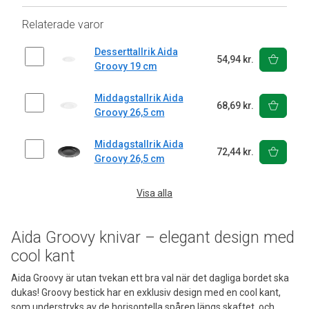
Relaterade varor
Desserttallrik Aida
54,94 kr.
Groovy 19 cm
Middagstallrik Aida
68,69 kr.
Groovy 26,5 cm
Middagstallrik Aida
72,44 kr.
Groovy 26,5 cm
Visa alla
Aida Groovy knivar – elegant design med
cool kant
Aida Groovy är utan tvekan ett bra val när det dagliga bordet ska
dukas! Groovy bestick har en exklusiv design med en cool kant,
som understryks av de horisontella spåren längs skaftet, och