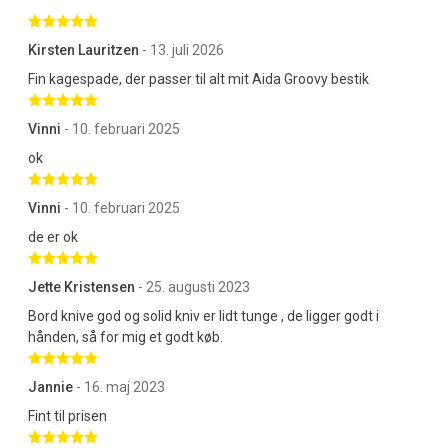
Betygsatt 5 av 5 stjärnor
Kirsten Lauritzen
- 13. juli 2026
Fin kagespade, der passer til alt mit Aida Groovy bestik
Betygsatt 5 av 5 stjärnor
Vinni
- 10. februari 2025
ok
Betygsatt 5 av 5 stjärnor
Vinni
- 10. februari 2025
de er ok
Betygsatt 5 av 5 stjärnor
Jette Kristensen
- 25. augusti 2023
Bord knive god og solid kniv er lidt tunge , de ligger godt i
hånden, så for mig et godt køb.
Betygsatt 5 av 5 stjärnor
Jannie
- 16. maj 2023
Fint til prisen
Betygsatt 5 av 5 stjärnor