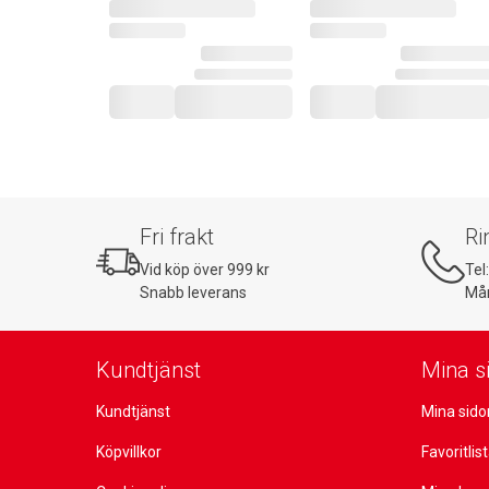
Fri frakt
Ri
Vid köp över 999 kr
Tel
Snabb leverans
Mån
Kundtjänst
Mina s
Kundtjänst
Mina sido
Köpvillkor
Favoritlis