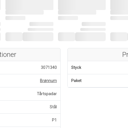
tioner
P
3071340
Styck
Brønnum
Paket
Tårtspadar
Stål
P1