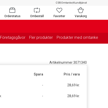
CSR
|
Omtanke
|
Kundtjänst
Orderstatus
Ombeställ
Favoriter
Varukorg
Företagsgåvor
Fler produkter
Produkter med omtanke
Artikelnummer 3071340
Spara
Pris / vara
-
28,69 kr.
k
-
28,69 kr.