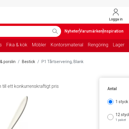
Logga in
Nyheter
Varumärken
Inspiration
s
Fika & kök
Möbler
Kontorsmaterial
Rengöring
Lager
& porslin
Bestick
P1 Tårtservering, Blank
ill ett konkurrenskraftigt pris
Antal
1 styck
12 styc
1 paket