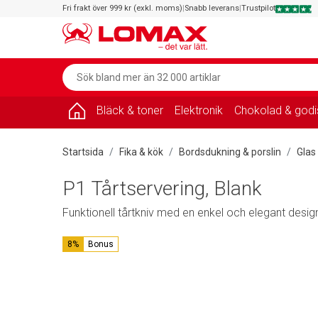
Fri frakt över 999 kr (exkl. moms)
|
Snabb leverans
|
Trustpilot
Bläck & toner
Elektronik
Chokolad & godi
Startsida
Fika & kök
Bordsdukning & porslin
Glas 
P1 Tårtservering, Blank
Funktionell tårtkniv med en enkel och elegant design t
8%
Bonus