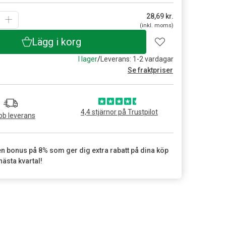
28,69
kr.
(inkl. moms)
Lägg i korg
I lager
/
Leverans: 1-2 vardagar
Se fraktpriser
4,4 stjärnor på Trustpilot
b leverans
en bonus på 8% som ger dig extra rabatt på dina köp
nästa kvartal!