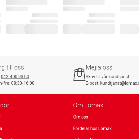
ng till oss
Mejla oss
:
042-400 93 00
Skriv till vår kundtjänst
-fre: 08:30-16:00
E-post:
kundtjanst@lomax.
idor
Om Lomax
r
Om oss
ta
Fördelar hos Lomax