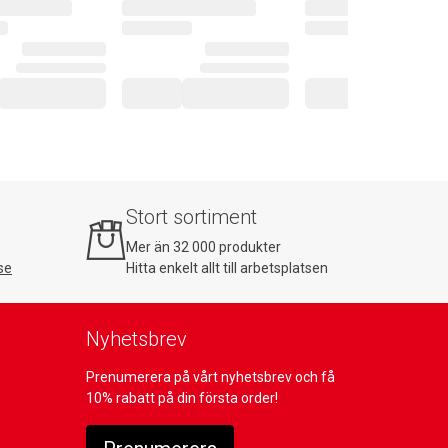
Stort sortiment
Mer än 32 000 produkter
se
Hitta enkelt allt till arbetsplatsen
Nyhetsbrev
Prenumerera på vårt nyhetsbrev och få
10% rabatt på din första order!