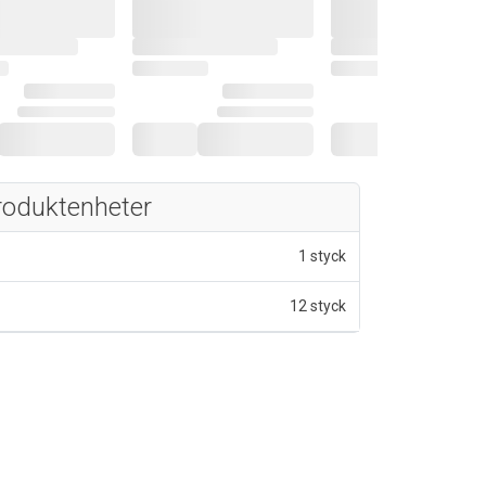
roduktenheter
1 styck
12 styck