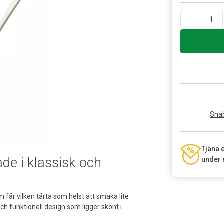
Snab
Tjäna 
ade i klassisk och
under 
m får vilken tårta som helst att smaka lite
ch funktionell design som ligger skönt i