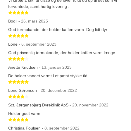
Vi købte 2 stk. af disse og de lever fuldt ud op til det som vi
forventede, samt hurtig levering .
Betygsatt 5 av 5 stjärnor
Bodil
- 26. mars 2025
God termokande, der holder kaffen varm. Dog lidt dyr.
Betygsatt 5 av 5 stjärnor
Lone
- 6. september 2023
God prisvenlig termokande, der holder kaffen varm længe
Betygsatt 4 av 5 stjärnor
Anette Knudsen
- 13. januari 2023
De holder vandet varmt i et pænt stykke tid.
Betygsatt 5 av 5 stjärnor
Lene Sørensen
- 20. december 2022
Betygsatt 4 av 5 stjärnor
Sct. Jørgensbjerg Dyreklinik ApS
- 29. november 2022
Holder godt varm.
Betygsatt 5 av 5 stjärnor
Christina Poulsen
- 8. september 2022