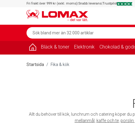
Fri frakt över 999 kr (exkl. moms)
|
Snabb leverans
|
Trustpilot
Bläck & toner
Elektronik
Chokolad & godi
Startsida
Fika & kök
Allt du behöver till kök, lunchrum och catering köper du p
mellanmål
,
kaffe och te
,
porslin