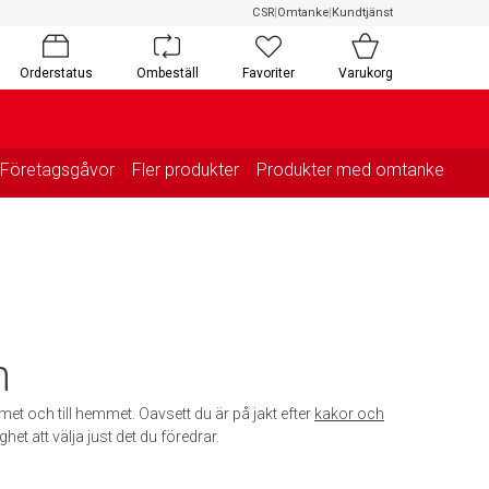
CSR
|
Omtanke
|
Kundtjänst
Orderstatus
Ombeställ
Favoriter
Varukorg
Företagsgåvor
Fler produkter
Produkter med omtanke
n
met och till hemmet. Oavsett du är på jakt efter
kakor och
ghet att välja just det du föredrar.