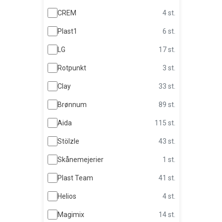
CREM
4 st.
Plast1
6 st.
LG
17 st.
Rotpunkt
3 st.
Clay
33 st.
Brønnum
89 st.
Aida
115 st.
Stölzle
43 st.
Skånemejerier
1 st.
Plast Team
41 st.
Helios
4 st.
Magimix
14 st.