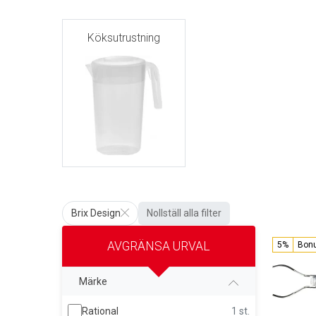
Köksutrustning
Brix Design
Nollställ alla filter
AVGRÄNSA URVAL
5%
Bon
Märke
Rational
1 st.