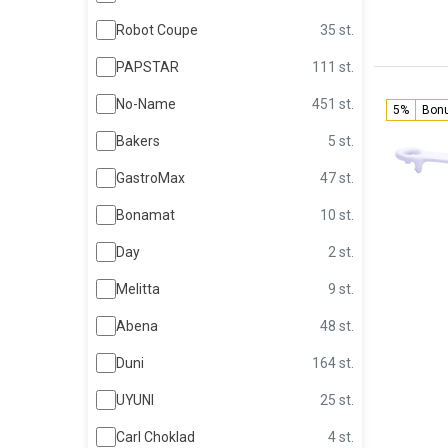
Robot Coupe
35 st.
PAPSTAR
111 st.
No-Name
451 st.
5%
Bon
Bakers
5 st.
GastroMax
47 st.
Bonamat
10 st.
Day
2 st.
Melitta
9 st.
Abena
48 st.
Duni
164 st.
UYUNI
25 st.
Carl Choklad
4 st.