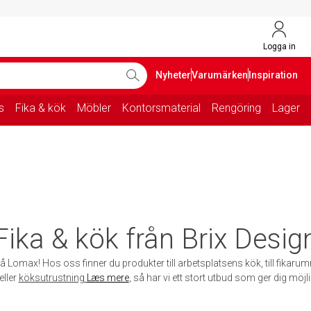
Logga in
Nyheter
Varumärken
Inspiration
s
Fika & kök
Möbler
Kontorsmaterial
Rengöring
Lager
Fika & kök från Brix Desig
å Lomax! Hos oss finner du produkter till arbetsplatsens kök, till fikarum
eller
köksutrustning
Læs mere
, så har vi ett stort utbud som ger dig möjli