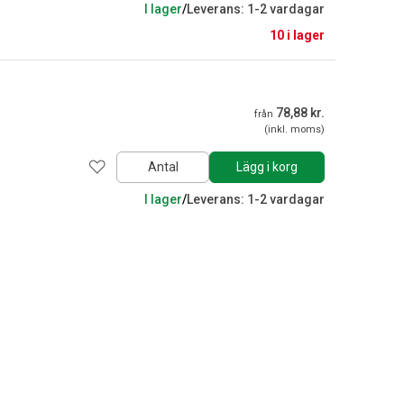
I lager
/
Leverans: 1-2 vardagar
10 i lager
78,88 kr.
från
(inkl. moms)
Antal
Lägg i korg
I lager
/
Leverans: 1-2 vardagar