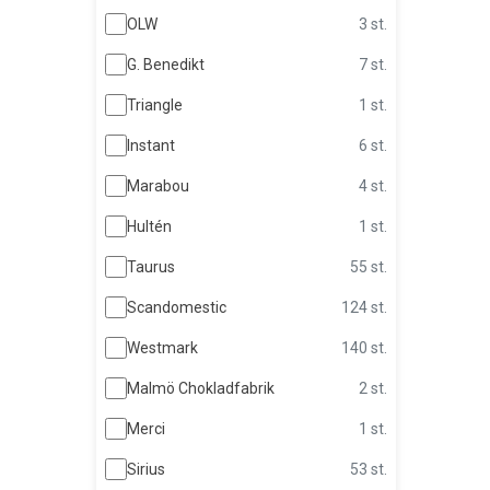
OLW
3 st.
G. Benedikt
7 st.
Triangle
1 st.
Instant
6 st.
Marabou
4 st.
Hultén
1 st.
Taurus
55 st.
Scandomestic
124 st.
Westmark
140 st.
Malmö Chokladfabrik
2 st.
Merci
1 st.
Sirius
53 st.