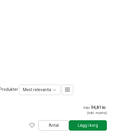
 Produkter
Mest relevanta
94,81 kr.
från
(inkl. moms)
Antal
Lägg i korg