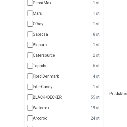
Pepsi Max
1 st.
Mars
1 st.
O´boy
1 st.
Sabrosa
8 st.
Blupura
1 st.
Catersource
2 st.
Toppits
5 st.
Fjord Denmark
4 st.
InterCandy
1 st.
Produkter
BLACK+DECKER
55 st.
Waterrex
19 st.
Arcoroc
24 st.