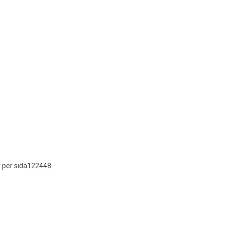
 per sida
12
24
48