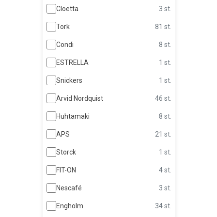
Cloetta
3 st.
Tork
81 st.
Condi
8 st.
ESTRELLA
1 st.
Snickers
1 st.
Arvid Nordquist
46 st.
Huhtamaki
8 st.
APS
21 st.
Storck
1 st.
FIT-ON
4 st.
Nescafé
3 st.
Engholm
34 st.