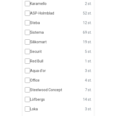
Karamello
2 st.
ASP-Holmblad
52 st.
Steba
12 st.
Sistema
69 st.
Silikomart
19 st.
Securit
5 st.
Red Bull
1 st.
Aqua d'or
3 st.
Office
4 st.
Steelwood Concept
7 st.
Löfbergs
14 st.
Loka
3 st.