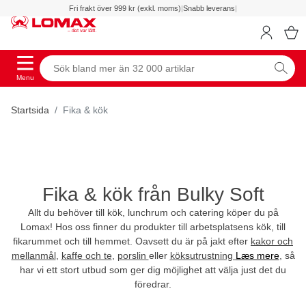
Fri frakt över 999 kr (exkl. moms)
|
Snabb leverans
|
Menu
Startsida
Fika & kök
Fika & kök från Bulky Soft
Allt du behöver till kök, lunchrum och catering köper du på
Lomax! Hos oss finner du produkter till arbetsplatsens kök, till
fikarummet och till hemmet. Oavsett du är på jakt efter
kakor och
mellanmål
,
kaffe och te
,
porslin
eller
köksutrustning
Læs mere
, så
har vi ett stort utbud som ger dig möjlighet att välja just det du
föredrar.