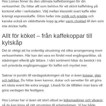
Hos Lomax finner du den ultimata kaffelösningen för din
verksamhet. Du hittar allt som behövs för ett skönt kaffehäng på
kontoret eller i verkstaden. Välj mellan klassiskt svart kaffe eller
krämigt espressokaffe. Glöm heller inte
mjölk och grädde
och
kanske också en väldoftande kopp
te
eller
varm choklad
till den som
inte dricker kaffe.
Allt för köket – från kaffekoppar till
kylskåp
Det är viktigt att ha ordentlig utrustning vid olika arrangemang inom
verksamheten. Här kan det vara en fördel med engångsartiklar, så
städningen efteråt går lättare. I vårt sortiment hittar du bestick i trä
och prisvärda engångsmuggar för kaffet och mycket mer.
Saknar ni porslin till vardagsdukningen så har vi även
koppar, glas
och tallrikar.
Du hittar även kannor, dukar och servetter för att göra
ert nästa event lite extra snyggt. Likaså för de tillfällen man bara vill
göra vardagen lite festligare.
Hos Lomax har vi även ett stort utbud av
köksmaskiner och vitvaror
,
så du kan köpa all rätt utrustning till arbetsplatsen. Vi har både