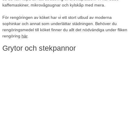
kaffemaskiner, mikrovågsugnar och kylskåp med mera.
För rengöringen av köket har vi ett stort utbud av moderna
sophinkar och annat som underlättar städningen. Behöver du
rengöringsmedel till köket finner du allt det nödvändiga under fliken
rengöring
här
.
Grytor och stekpannor
Behöver du grytor, stekpannor eller kastruller till verksamhetens
kök, finner du det här. Välj en stor gryta på 10 liter om du ska laga
mat till många människor på en gång.
Du hittar ett fint utbud av prisvärda grytor och stekpannor hos oss.
Kom ihåg att kontrollera om kastruller och stekpannor är kompatibla
med din spis eller kokplatta. Har du en induktionshäll ska grytor och
stekpannor vara anpassade för induktion, annars fungerar inte
kokplattan.
Köksknivar av bra kvalitet
Vem vill inte vara vassaste kniven i lådan? Köksknivar är ett viktigt