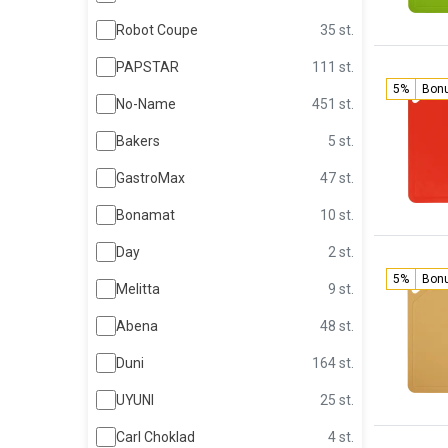
Robot Coupe
35 st.
PAPSTAR
111 st.
5%
Bon
No-Name
451 st.
Bakers
5 st.
GastroMax
47 st.
Bonamat
10 st.
Day
2 st.
5%
Bon
Melitta
9 st.
Abena
48 st.
Duni
164 st.
UYUNI
25 st.
Carl Choklad
4 st.