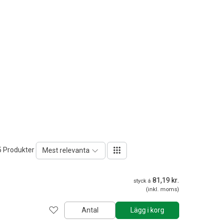
5 Produkter
Mest relevanta
81,19 kr.
styck á
(inkl. moms)
Antal
Lägg i korg