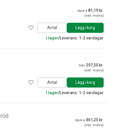
81,19 kr.
styck á
(inkl. moms)
Antal
Lägg i korg
I lager
/
Leverans: 1-2 vardagar
297,50 kr.
från
(inkl. moms)
Antal
Lägg i korg
I lager
/
Leverans: 1-2 vardagar
 röd
461,25 kr.
styck á
(inkl. moms)