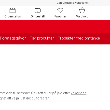
CSR
|
Omtanke
|
Kundtjänst
Orderstatus
Ombeställ
Favoriter
Varukorg
Företagsgåvor
Fler produkter
Produkter med omtanke
met och till hemmet. Oavsett du är på jakt efter
kakor och
ghet att välja just det du föredrar.