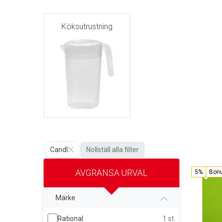
Köksutrustning
Candl
Nollställ alla filter
AVGRÄNSA URVAL
5%
Bon
Märke
Rational
1 st.