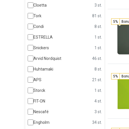
Cloetta
3 st.
Tork
81 st.
5%
Bon
Condi
8 st.
ESTRELLA
1 st.
Snickers
1 st.
Arvid Nordquist
46 st.
Huhtamaki
8 st.
5%
Bon
APS
21 st.
Storck
1 st.
FIT-ON
4 st.
Nescafé
3 st.
Engholm
34 st.