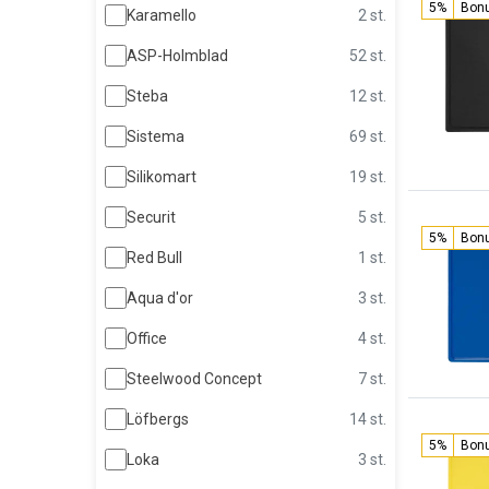
5%
Bon
Karamello
2 st.
ASP-Holmblad
52 st.
Steba
12 st.
Sistema
69 st.
Silikomart
19 st.
Securit
5 st.
5%
Bon
Red Bull
1 st.
Aqua d'or
3 st.
Office
4 st.
Steelwood Concept
7 st.
Löfbergs
14 st.
5%
Bon
Loka
3 st.