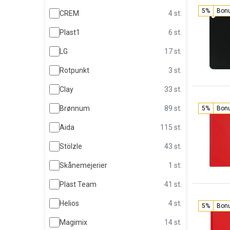
5%
Bon
CREM
4 st.
Plast1
6 st.
LG
17 st.
Rotpunkt
3 st.
Clay
33 st.
Brønnum
89 st.
5%
Bon
Aida
115 st.
Stölzle
43 st.
Skånemejerier
1 st.
Plast Team
41 st.
Helios
4 st.
5%
Bon
Magimix
14 st.