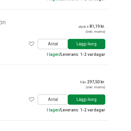
ön
81,19 kr.
styck á
(inkl. moms)
Antal
Lägg i korg
I lager
/
Leverans: 1-2 vardagar
297,50 kr.
från
(inkl. moms)
Antal
Lägg i korg
I lager
/
Leverans: 1-2 vardagar