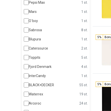
Pepsi Max
1 st.
Mars
1 st.
O´boy
1 st.
Sabrosa
8 st.
5%
Bon
Blupura
1 st.
Catersource
2 st.
Toppits
5 st.
Fjord Denmark
4 st.
InterCandy
1 st.
5%
Bon
BLACK+DECKER
55 st.
Waterrex
19 st.
Arcoroc
24 st.