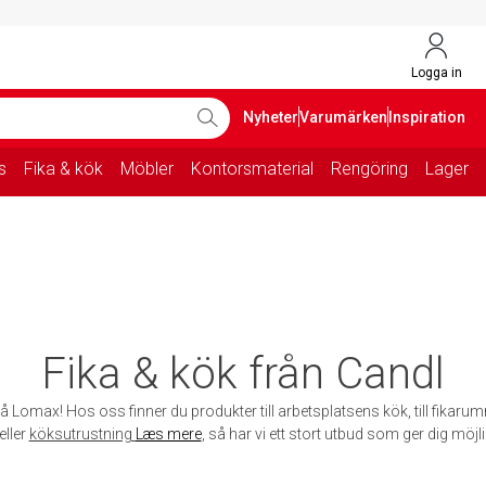
Logga in
Nyheter
Varumärken
Inspiration
s
Fika & kök
Möbler
Kontorsmaterial
Rengöring
Lager
Fika & kök från Candl
å Lomax! Hos oss finner du produkter till arbetsplatsens kök, till fikarum
eller
köksutrustning
Læs mere
, så har vi ett stort utbud som ger dig möjli