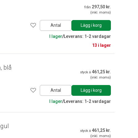
297,50 kr.
från
(inkl. moms)
Antal
Lägg i korg
I lager
/
Leverans: 1-2 vardagar
13 i lager
, blå
461,25 kr.
styck á
(inkl. moms)
Antal
Lägg i korg
I lager
/
Leverans: 1-2 vardagar
 gul
461,25 kr.
styck á
(inkl. moms)