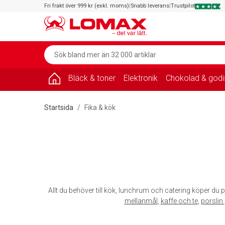
Fri frakt över 999 kr (exkl. moms)
|
Snabb leverans
|
Trustpilot
Bläck & toner
Elektronik
Chokolad & godi
Startsida
Fika & kök
Allt du behöver till kök, lunchrum och catering köper du p
mellanmål
,
kaffe och te
,
porslin