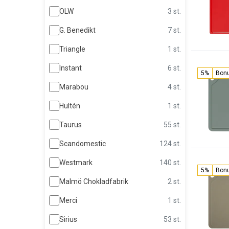
OLW
3 st.
G. Benedikt
7 st.
Triangle
1 st.
Instant
6 st.
5%
Bon
Marabou
4 st.
Hultén
1 st.
Taurus
55 st.
Scandomestic
124 st.
Westmark
140 st.
5%
Bon
Malmö Chokladfabrik
2 st.
Merci
1 st.
Sirius
53 st.