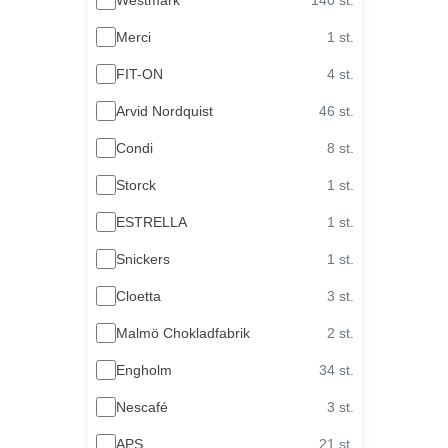
Merci
1 st.
FIT-ON
4 st.
Arvid Nordquist
46 st.
Condi
8 st.
Storck
1 st.
ESTRELLA
1 st.
Snickers
1 st.
Cloetta
3 st.
Malmö Chokladfabrik
2 st.
Engholm
34 st.
Nescafé
3 st.
APS
21 st.