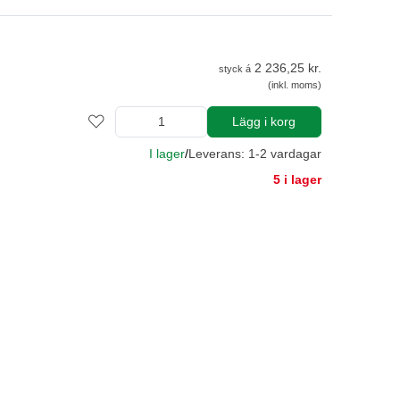
2 236,25 kr.
styck á
(inkl. moms)
Lägg i korg
I lager
/
Leverans: 1-2 vardagar
5 i lager