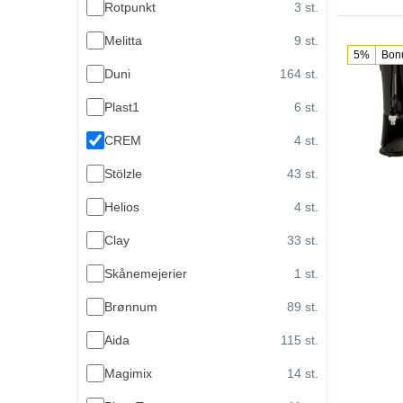
Rotpunkt
3 st.
Melitta
9 st.
5%
Bon
Duni
164 st.
Plast1
6 st.
CREM
4 st.
Stölzle
43 st.
Helios
4 st.
Clay
33 st.
Skånemejerier
1 st.
Brønnum
89 st.
Aida
115 st.
Magimix
14 st.