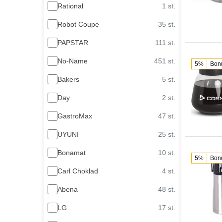
Rational
1 st.
Robot Coupe
35 st.
PAPSTAR
111 st.
No-Name
451 st.
5%
Bon
Bakers
5 st.
Day
2 st.
GastroMax
47 st.
UYUNI
25 st.
Bonamat
10 st.
5%
Bon
Carl Choklad
4 st.
Abena
48 st.
LG
17 st.