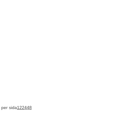
 per sida
12
24
48