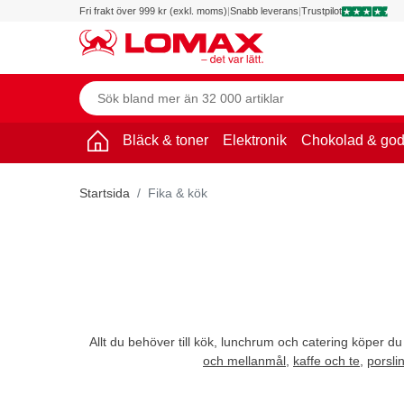
Fri frakt över 999 kr (exkl. moms)
|
Snabb leverans
|
Trustpilot
Bläck & toner
Elektronik
Chokolad & god
Startsida
Fika & kök
Allt du behöver till kök, lunchrum och catering köper du
och mellanmål
,
kaffe och te
,
porsli