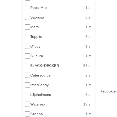
Pepsi Max
1 st.
Sabrosa
8 st.
Mars
1 st.
Toppits
5 st.
O´boy
1 st.
Blupura
1 st.
BLACK+DECKER
55 st.
Catersource
2 st.
InterCandy
1 st.
Produkter
Liljeholmens
5 st.
Waterrex
19 st.
Grenna
1 st.