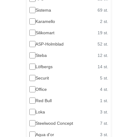
Sistema
69 st.
Karamello
2 st.
Silikomart
19 st.
ASP-Holmblad
52 st.
Steba
12 st.
Löfbergs
14 st.
Securit
5 st.
Office
4 st.
Red Bull
1 st.
Loka
3 st.
Steelwood Concept
7 st.
Aqua d'or
3 st.