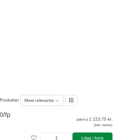
 Produkter
Mest relevanta
0/fp
1 223,75 kr.
paket á
(inkl. moms)
Lägg i korg