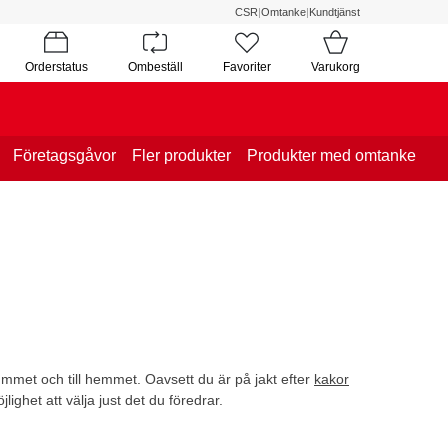
CSR
|
Omtanke
|
Kundtjänst
Orderstatus
Ombeställ
Favoriter
Varukorg
Företagsgåvor
Fler produkter
Produkter med omtanke
rummet och till hemmet. Oavsett du är på jakt efter
kakor
jlighet att välja just det du föredrar.