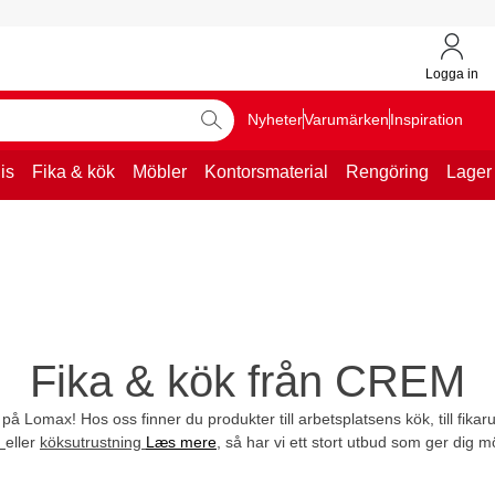
Logga in
Nyheter
Varumärken
Inspiration
is
Fika & kök
Möbler
Kontorsmaterial
Rengöring
Lager
Fika & kök från CREM
 på Lomax! Hos oss finner du produkter till arbetsplatsens kök, till fika
n
eller
köksutrustning
Læs mere
, så har vi ett stort utbud som ger dig mö