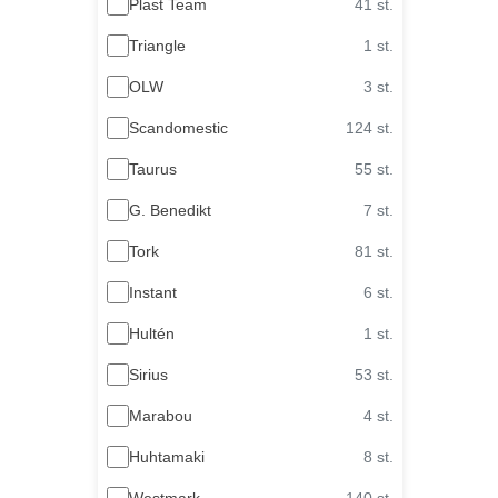
Plast Team
41 st.
Triangle
1 st.
OLW
3 st.
Scandomestic
124 st.
Taurus
55 st.
G. Benedikt
7 st.
Tork
81 st.
Instant
6 st.
Hultén
1 st.
Sirius
53 st.
Marabou
4 st.
Huhtamaki
8 st.
Westmark
140 st.