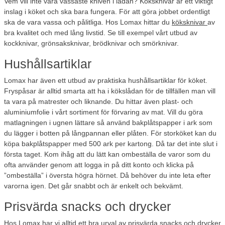
Vem vill inte vara vassaste kniven i lådan? Köksknivar är ett viktigt
inslag i köket och ska bara fungera. För att göra jobbet ordentligt
ska de vara vassa och pålitliga. Hos Lomax hittar du
köksknivar
av
bra kvalitet och med lång livstid. Se till exempel vårt utbud av
kockknivar, grönsaksknivar, brödknivar och smörknivar.
Hushållsartiklar
Lomax har även ett utbud av praktiska hushållsartiklar för köket.
Fryspåsar är alltid smarta att ha i kökslådan för de tillfällen man vill
ta vara på matrester och liknande. Du hittar även plast- och
aluminiumfolie i vårt sortiment för förvaring av mat. Vill du göra
matlagningen i ugnen lättare så använd bakplåtspapper i ark som
du lägger i botten på långpannan eller plåten. För storköket kan du
köpa bakplåtspapper med 500 ark per kartong. Då tar det inte slut i
första taget. Kom ihåg att du lätt kan ombeställa de varor som du
ofta använder genom att logga in på ditt konto och klicka på
”ombeställa” i översta högra hörnet. Då behöver du inte leta efter
varorna igen. Det går snabbt och är enkelt och bekvämt.
Prisvärda snacks och drycker
Hos Lomax har vi alltid ett bra urval av prisvärda snacks och drycker