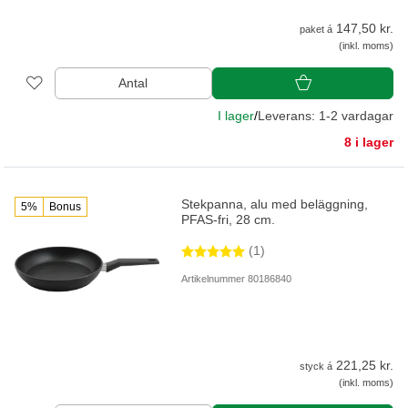
147,50 kr.
paket á
(inkl. moms)
Antal
I lager
/
Leverans: 1-2 vardagar
8 i lager
Stekpanna, alu med beläggning,
5%
Bonus
PFAS-fri, 28 cm.
(1)
Artikelnummer 80186840
221,25 kr.
styck á
(inkl. moms)