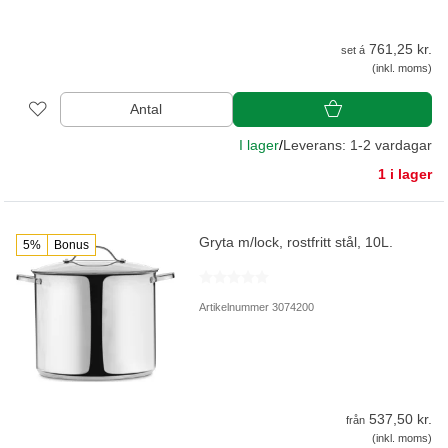
761,25 kr.
set á
(inkl. moms)
Antal
I lager
/
Leverans: 1-2 vardagar
1 i lager
Gryta m/lock, rostfritt stål, 10L.
5%
Bonus
Artikelnummer 3074200
537,50 kr.
från
(inkl. moms)