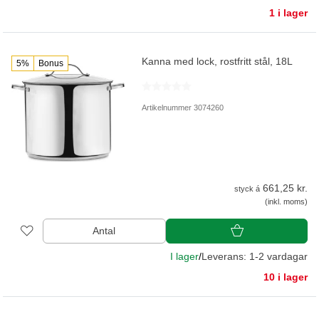
1 i lager
Kanna med lock, rostfritt stål, 18L
5%
Bonus
Artikelnummer 3074260
661,25 kr.
styck á
(inkl. moms)
Antal
I lager
/
Leverans: 1-2 vardagar
10 i lager