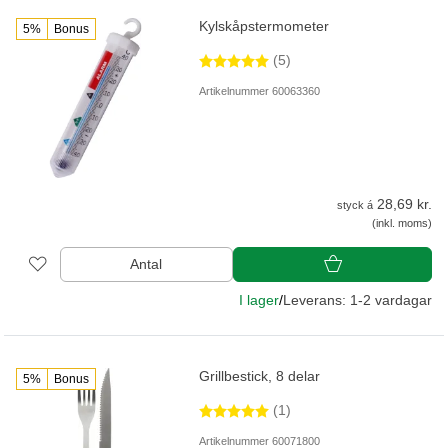
Kylskåpstermometer
5%
Bonus
(5)
Artikelnummer 60063360
28,69 kr.
styck á
(inkl. moms)
Antal
I lager
/
Leverans: 1-2 vardagar
Grillbestick, 8 delar
5%
Bonus
(1)
Artikelnummer 60071800