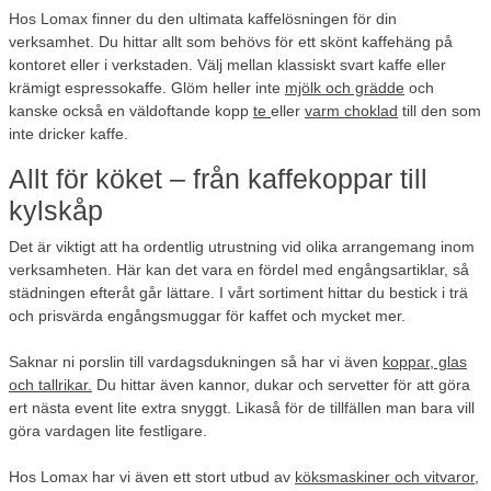
Hos Lomax finner du den ultimata kaffelösningen för din
verksamhet. Du hittar allt som behövs för ett skönt kaffehäng på
kontoret eller i verkstaden. Välj mellan klassiskt svart kaffe eller
krämigt espressokaffe. Glöm heller inte
mjölk och grädde
och
kanske också en väldoftande kopp
te
eller
varm choklad
till den som
inte dricker kaffe.
Allt för köket – från kaffekoppar till
kylskåp
Det är viktigt att ha ordentlig utrustning vid olika arrangemang inom
verksamheten. Här kan det vara en fördel med engångsartiklar, så
städningen efteråt går lättare. I vårt sortiment hittar du bestick i trä
och prisvärda engångsmuggar för kaffet och mycket mer.
Saknar ni porslin till vardagsdukningen så har vi även
koppar, glas
och tallrikar.
Du hittar även kannor, dukar och servetter för att göra
ert nästa event lite extra snyggt. Likaså för de tillfällen man bara vill
göra vardagen lite festligare.
Hos Lomax har vi även ett stort utbud av
köksmaskiner och vitvaror
,