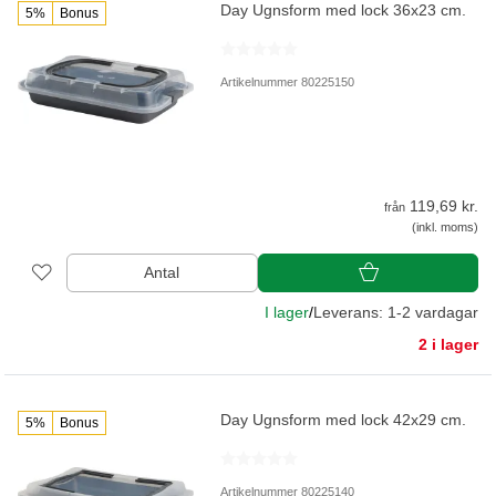
Day Ugnsform med lock 36x23 cm.
5%
Bonus
Artikelnummer 80225150
119,69 kr.
från
(inkl. moms)
Antal
I lager
/
Leverans: 1-2 vardagar
2 i lager
Day Ugnsform med lock 42x29 cm.
5%
Bonus
Artikelnummer 80225140