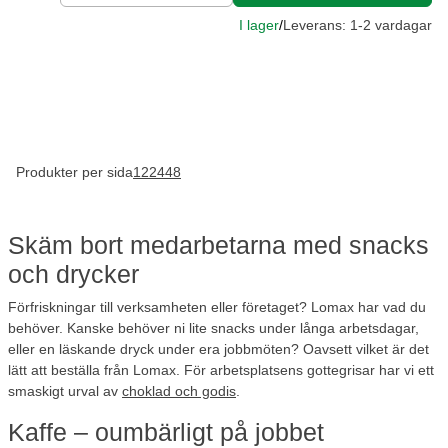
I lager
/
Leverans: 1-2 vardagar
Produkter per sida
12
24
48
Skäm bort medarbetarna med snacks
och drycker
Förfriskningar till verksamheten eller företaget? Lomax har vad du
behöver. Kanske behöver ni lite snacks under långa arbetsdagar,
eller en läskande dryck under era jobbmöten? Oavsett vilket är det
lätt att beställa från Lomax. För arbetsplatsens gottegrisar har vi ett
smaskigt urval av
choklad och godis
.
Kaffe – oumbärligt på jobbet