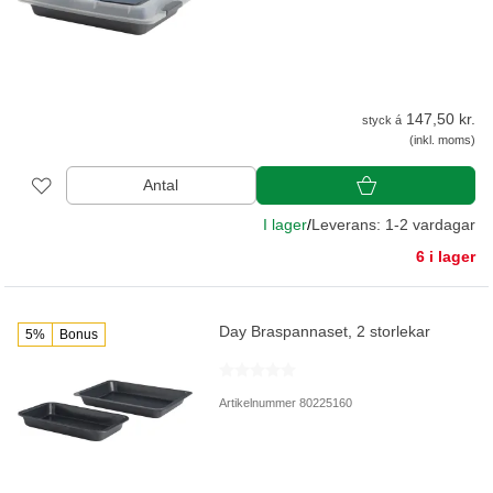
147,50 kr.
styck á
(inkl. moms)
Antal
I lager
/
Leverans: 1-2 vardagar
6 i lager
Day Braspannaset, 2 storlekar
5%
Bonus
Artikelnummer 80225160