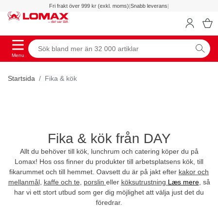
Fri frakt över 999 kr (exkl. moms)
|
Snabb leverans
|
Menu
Startsida
Fika & kök
Fika & kök från DAY
Allt du behöver till kök, lunchrum och catering köper du på
Lomax! Hos oss finner du produkter till arbetsplatsens kök, till
fikarummet och till hemmet. Oavsett du är på jakt efter
kakor och
mellanmål
,
kaffe och te
,
porslin
eller
köksutrustning
Læs mere
, så
har vi ett stort utbud som ger dig möjlighet att välja just det du
föredrar.