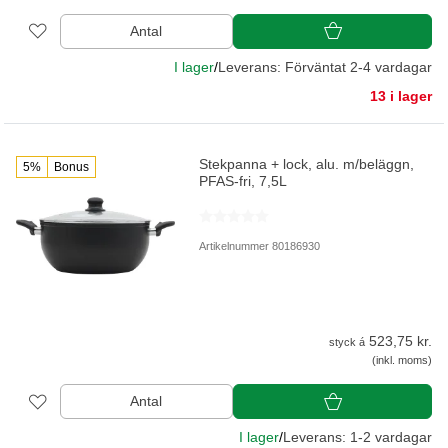
Antal
I lager
/
Leverans: Förväntat 2-4 vardagar
13 i lager
Stekpanna + lock, alu. m/beläggn,
5%
Bonus
PFAS-fri, 7,5L
Artikelnummer 80186930
523,75 kr.
styck á
(inkl. moms)
Antal
I lager
/
Leverans: 1-2 vardagar