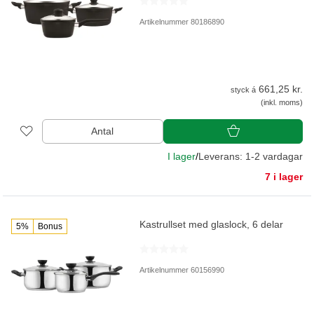
Artikelnummer 80186890
661,25 kr.
styck á
(inkl. moms)
Antal
I lager
/
Leverans: 1-2 vardagar
7 i lager
Kastrullset med glaslock, 6 delar
5%
Bonus
Artikelnummer 60156990