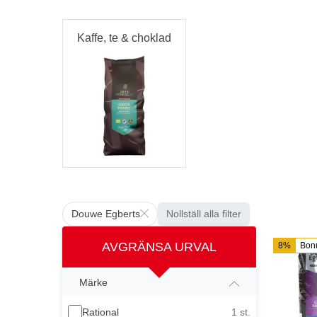
Kaffe, te & choklad
Douwe Egberts
Nollställ alla filter
AVGRÄNSA URVAL
8%
Bon
Märke
Rational
1 st.