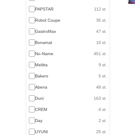
PAPSTAR
112 st.
Robot Coupe
35 st.
GastroMax
47 st.
Bonamat
10 st.
No-Name
451 st.
Melitta
9 st.
Bakers
5 st.
Abena
48 st.
Duni
163 st.
CREM
4 st.
Day
2 st.
UYUNI
25 st.