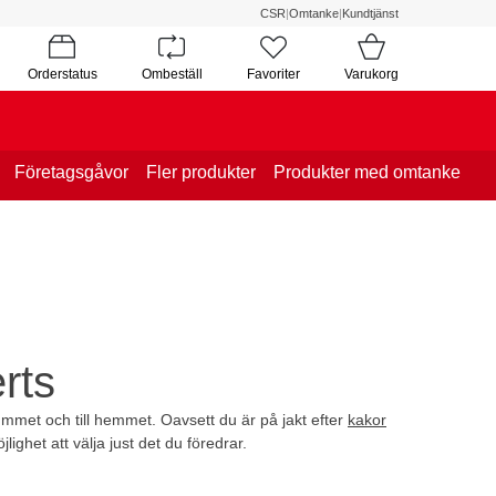
CSR
|
Omtanke
|
Kundtjänst
Orderstatus
Ombeställ
Favoriter
Varukorg
Företagsgåvor
Fler produkter
Produkter med omtanke
rts
rummet och till hemmet. Oavsett du är på jakt efter
kakor
jlighet att välja just det du föredrar.