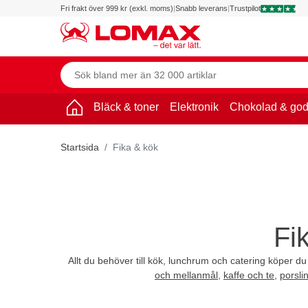
Fri frakt över 999 kr (exkl. moms)
|
Snabb leverans
|
Trustpilot
Bläck & toner
Elektronik
Chokolad & god
Startsida
Fika & kök
Fi
Allt du behöver till kök, lunchrum och catering köper du
och mellanmål
,
kaffe och te
,
porsli