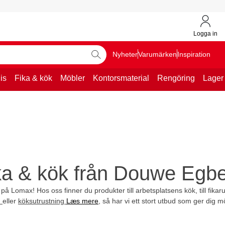
Logga in
Nyheter
Varumärken
Inspiration
is
Fika & kök
Möbler
Kontorsmaterial
Rengöring
Lager
ka & kök från Douwe Egbe
 på Lomax! Hos oss finner du produkter till arbetsplatsens kök, till fika
n
eller
köksutrustning
Læs mere
, så har vi ett stort utbud som ger dig mö