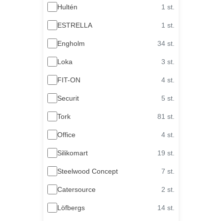
Hultén
1 st.
ESTRELLA
1 st.
Engholm
34 st.
Loka
3 st.
FIT-ON
4 st.
Securit
5 st.
Tork
81 st.
Office
4 st.
Silikomart
19 st.
Steelwood Concept
7 st.
Catersource
2 st.
Löfbergs
14 st.