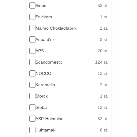
Sirius
53 st.
Snickers
1 st.
Malmö Chokladfabrik
2 st.
Aqua d'or
3 st.
APS
20 st.
Scandomestic
124 st.
NOCCO
13 st.
Karamello
2 st.
Storck
1 st.
Steba
12 st.
ASP-Holmblad
52 st.
Huhtamaki
8 st.