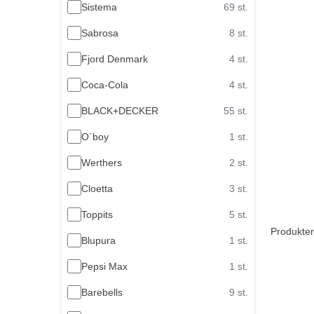
Sistema
69 st.
Sabrosa
8 st.
Fjord Denmark
4 st.
Coca-Cola
4 st.
BLACK+DECKER
55 st.
O´boy
1 st.
Werthers
2 st.
Cloetta
3 st.
Toppits
5 st.
Produkter
Blupura
1 st.
Pepsi Max
1 st.
Barebells
9 st.