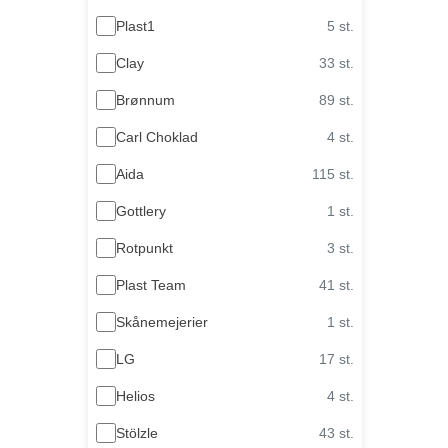
Plast1
5 st.
Clay
33 st.
Brønnum
89 st.
Carl Choklad
4 st.
Aida
115 st.
Gottlery
1 st.
Rotpunkt
3 st.
Plast Team
41 st.
Skånemejerier
1 st.
LG
17 st.
Helios
4 st.
Stölzle
43 st.