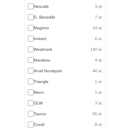
Nescafé
3 st.
G. Benedikt
7 st.
Magimix
14 st.
Instant
6 st.
Westmark
140 st.
Marabou
4 st.
Arvid Nordquist
46 st.
Triangle
1 st.
Merci
1 st.
OLW
3 st.
Taurus
55 st.
Condi
8 st.