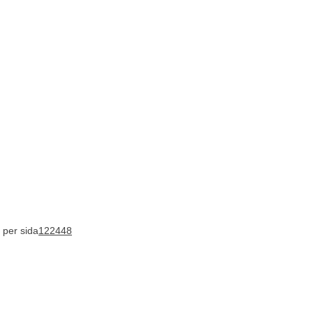
 per sida
12
24
48