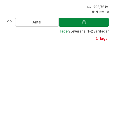
298,75 kr.
från
(inkl. moms)
Antal
I lager
/
Leverans: 1-2 vardagar
2 i lager