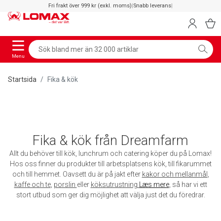
Fri frakt över 999 kr (exkl. moms)
|
Snabb leverans
|
Menu
Startsida
Fika & kök
Fika & kök från Dreamfarm
Allt du behöver till kök, lunchrum och catering köper du på Lomax!
Hos oss finner du produkter till arbetsplatsens kök, till fikarummet
och till hemmet. Oavsett du är på jakt efter
kakor och mellanmål
,
kaffe och te
,
porslin
eller
köksutrustning
Læs mere
, så har vi ett
stort utbud som ger dig möjlighet att välja just det du föredrar.