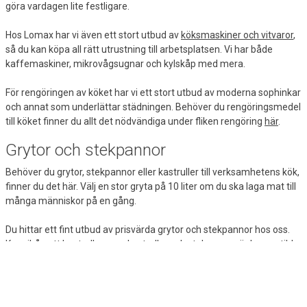
göra vardagen lite festligare.
Hos Lomax har vi även ett stort utbud av
köksmaskiner och vitvaror
,
så du kan köpa all rätt utrustning till arbetsplatsen. Vi har både
kaffemaskiner, mikrovågsugnar och kylskåp med mera.
För rengöringen av köket har vi ett stort utbud av moderna sophinkar
och annat som underlättar städningen. Behöver du rengöringsmedel
till köket finner du allt det nödvändiga under fliken rengöring
här
.
Grytor och stekpannor
Behöver du grytor, stekpannor eller kastruller till verksamhetens kök,
finner du det här. Välj en stor gryta på 10 liter om du ska laga mat till
många människor på en gång.
Du hittar ett fint utbud av prisvärda grytor och stekpannor hos oss.
Kom ihåg att kontrollera om kastruller och stekpannor är kompatibla
med din spis eller kokplatta. Har du en induktionshäll ska grytor och
stekpannor vara anpassade för induktion, annars fungerar inte
kokplattan.