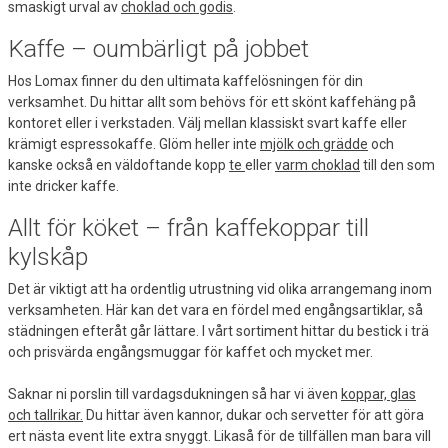
smaskigt urval av
choklad och godis
.
Kaffe – oumbärligt på jobbet
Hos Lomax finner du den ultimata kaffelösningen för din
verksamhet. Du hittar allt som behövs för ett skönt kaffehäng på
kontoret eller i verkstaden. Välj mellan klassiskt svart kaffe eller
krämigt espressokaffe. Glöm heller inte
mjölk och grädde
och
kanske också en väldoftande kopp
te
eller
varm choklad
till den som
inte dricker kaffe.
Allt för köket – från kaffekoppar till
kylskåp
Det är viktigt att ha ordentlig utrustning vid olika arrangemang inom
verksamheten. Här kan det vara en fördel med engångsartiklar, så
städningen efteråt går lättare. I vårt sortiment hittar du bestick i trä
och prisvärda engångsmuggar för kaffet och mycket mer.
Saknar ni porslin till vardagsdukningen så har vi även
koppar, glas
och tallrikar.
Du hittar även kannor, dukar och servetter för att göra
ert nästa event lite extra snyggt. Likaså för de tillfällen man bara vill