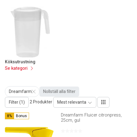
Köksutrustning
Se kategori
Dreamfarm
Nollställ alla filter
2 Produkter
Filter (1)
Mest relevanta
Dreamfarm Fluicer citronpress,
8%
Bonus
25cm, gul