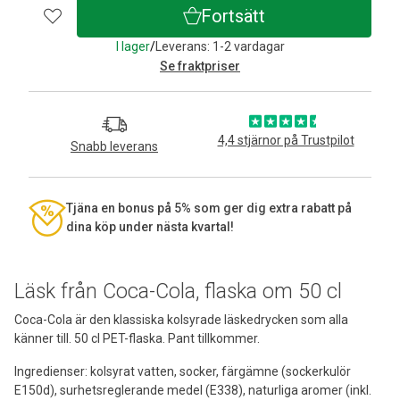
Fortsätt
I lager
/
Leverans: 1-2 vardagar
Se fraktpriser
4,4 stjärnor på Trustpilot
Snabb leverans
Tjäna en bonus på 5% som ger dig extra rabatt på
dina köp under nästa kvartal!
Läsk från Coca-Cola, flaska om 50 cl
Coca-Cola är den klassiska kolsyrade läskedrycken som alla
känner till. 50 cl PET-flaska. Pant tillkommer.
Ingredienser: kolsyrat vatten, socker, färgämne (sockerkulör
E150d), surhetsreglerande medel (E338), naturliga aromer (inkl.