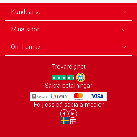
Kundtjänst
Mina sidor
Om Lomax
Trovärdighet
Säkra betalningar
Trygg E-handel
Följ oss på sociala medier
Lomax DK Facebook
Lomax SE LinkIn
sv-SE
da-DK