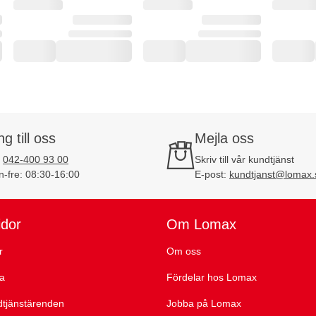
ng till oss
Mejla oss
:
042-400 93 00
Skriv till vår kundtjänst
-fre: 08:30-16:00
E-post:
kundtjanst@lomax.
idor
Om Lomax
r
Om oss
ta
Fördelar hos Lomax
dtjänstärenden
Jobba på Lomax