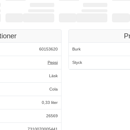
tioner
P
60153620
Burk
Pepsi
Styck
Läsk
Cola
0,33 liter
26569
7310070005441