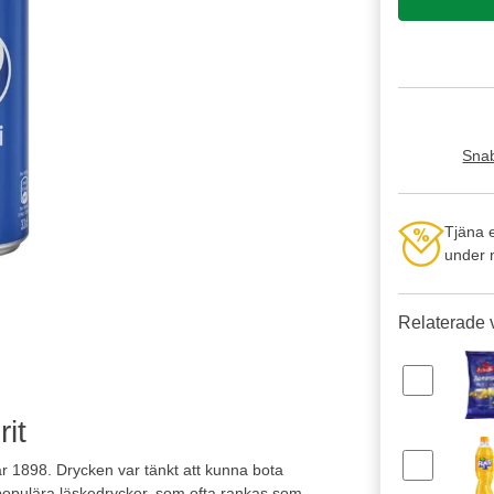
Snab
Tjäna 
under n
Relaterade 
it
 1898. Drycken var tänkt att kunna bota
populära läskedrycker, som ofta rankas som