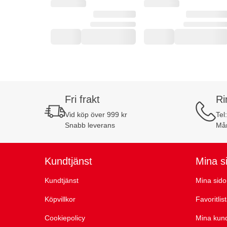
Fri frakt
Ri
Vid köp över 999 kr
Tel
Snabb leverans
Mån
Kundtjänst
Mina s
Kundtjänst
Mina sido
Köpvillkor
Favoritlis
Cookiepolicy
Mina kun