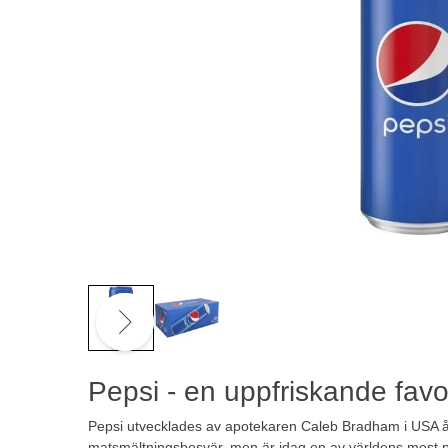
Pepsi - en uppfriskande favor
Pepsi utvecklades av apotekaren Caleb Bradham i USA år
matsmältningsbesvär, men är idag en av världens mest 