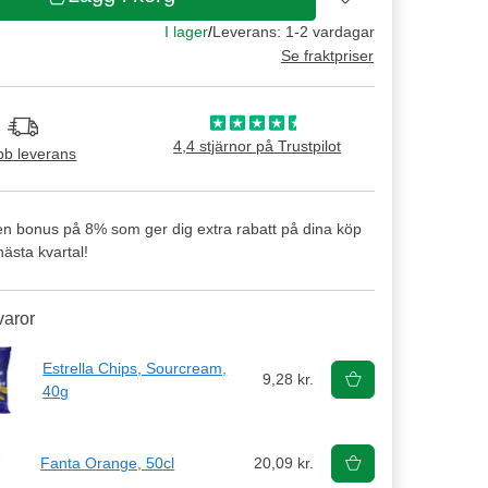
I lager
/
Leverans: 1-2 vardagar
Se fraktpriser
4,4 stjärnor på Trustpilot
b leverans
en bonus på 8% som ger dig extra rabatt på dina köp
ästa kvartal!
varor
Estrella Chips, Sourcream,
9,28 kr.
40g
Fanta Orange, 50cl
20,09 kr.