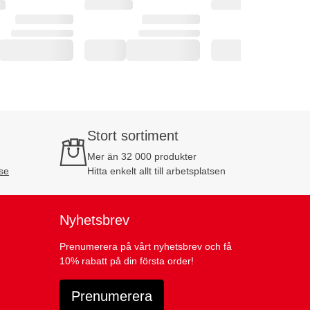
Stort sortiment
Mer än 32 000 produkter
se
Hitta enkelt allt till arbetsplatsen
Nyhetsbrev
Prenumerera på vårt nyhetsbrev och få
10% rabatt på din första order!
Prenumerera