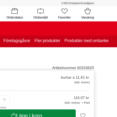
CSR
|
Omtanke
|
Kundtjänst
Orderstatus
Ombeställ
Favoriter
Varukorg
Företagsgåvor
Fler produkter
Produkter med omtanke
Artikelnummer 60153620
burkar a 11,61 kr.
(inkl. moms)
116,07
kr.
(inkl. moms) + Pant
urkar
Lägg i korg