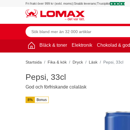
Fri frakt över 999 kr (exkl. moms)
|
Snabb leverans
|
Trustpilot
Bläck & toner
Elektronik
Chokolad & god
Startsida
Fika & kök
Dryck
Läsk
Pepsi, 33cl
Pepsi, 33cl
God och förfriskande colaläsk
8%
Bonus