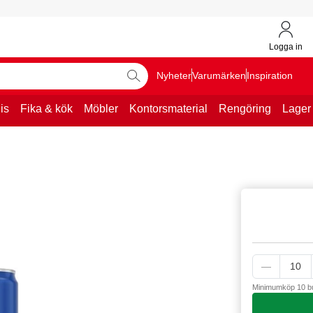
Logga in
Nyheter
Varumärken
Inspiration
is
Fika & kök
Möbler
Kontorsmaterial
Rengöring
Lager
Minimumköp 10 b