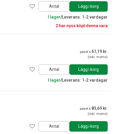
Antal
Lägg i korg
I lager
/
Leverans: 1-2 vardagar
2 har nyss köpt denna vara
61,19 kr.
paket á
(inkl. moms)
Antal
Lägg i korg
I lager
/
Leverans: 1-2 vardagar
83,69 kr.
paket á
(inkl. moms)
Antal
Lägg i korg