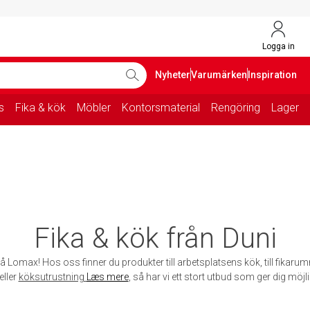
Logga in
Nyheter
Varumärken
Inspiration
s
Fika & kök
Möbler
Kontorsmaterial
Rengöring
Lager
Fika & kök från Duni
å Lomax! Hos oss finner du produkter till arbetsplatsens kök, till fikarum
eller
köksutrustning
Læs mere
, så har vi ett stort utbud som ger dig möjli