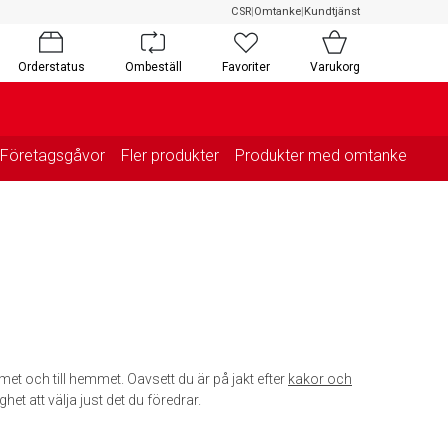
CSR
|
Omtanke
|
Kundtjänst
Orderstatus
Ombeställ
Favoriter
Varukorg
Företagsgåvor
Fler produkter
Produkter med omtanke
met och till hemmet. Oavsett du är på jakt efter
kakor och
ghet att välja just det du föredrar.