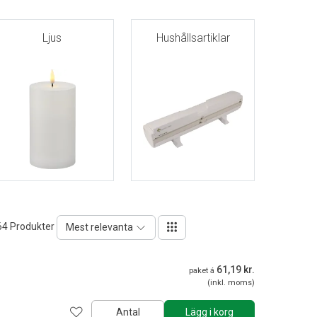
Ljus
Hushållsartiklar
64 Produkter
Mest relevanta
61,19 kr.
paket á
(inkl. moms)
Antal
Lägg i korg