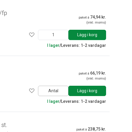
/fp
74,94 kr.
paket á
(inkl. moms)
Lägg i korg
I lager
/
Leverans: 1-2 vardagar
66,19 kr.
paket á
(inkl. moms)
Antal
Lägg i korg
I lager
/
Leverans: 1-2 vardagar
st.
238,75 kr.
paket á