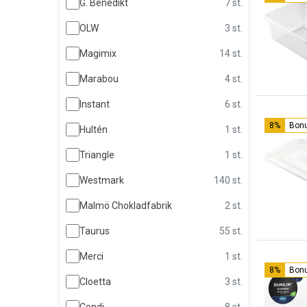
G. Benedikt
7 st.
OLW
3 st.
Magimix
14 st.
Marabou
4 st.
Instant
6 st.
8%
Bon
Hultén
1 st.
Triangle
1 st.
Westmark
140 st.
Malmö Chokladfabrik
2 st.
Taurus
55 st.
Merci
1 st.
8%
Bon
Cloetta
3 st.
Condi
8 st.