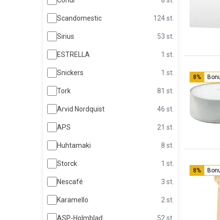
Scandomestic
124 st.
Sirius
53 st.
ESTRELLA
1 st.
Snickers
1 st.
8%
Bon
Tork
81 st.
Arvid Nordquist
46 st.
APS
21 st.
Huhtamaki
8 st.
Storck
1 st.
8%
Bon
Nescafé
3 st.
Karamello
2 st.
ASP-Holmblad
52 st.