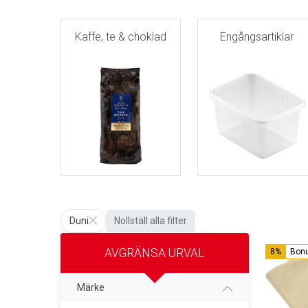
Kaffe, te & choklad
Engångsartiklar
Duni
Nollställ alla filter
AVGRÄNSA URVAL
8%
Bon
Märke