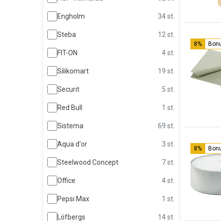
Engholm
34 st.
Steba
12 st.
8%
Bon
FIT-ON
4 st.
Silikomart
19 st.
Securit
5 st.
Red Bull
1 st.
Sistema
69 st.
Aqua d'or
3 st.
8%
Bon
Steelwood Concept
7 st.
Office
4 st.
Pepsi Max
1 st.
Löfbergs
14 st.