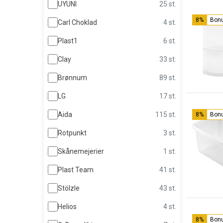
UYUNI
25 st.
8%
Bon
Carl Choklad
4 st.
Plast1
6 st.
Clay
33 st.
Brønnum
89 st.
LG
17 st.
Aida
115 st.
8%
Bon
Rotpunkt
3 st.
Skånemejerier
1 st.
Plast Team
41 st.
Stölzle
43 st.
Helios
4 st.
8%
Bon