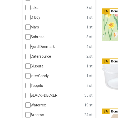
Loka
3 st.
8%
Bon
O´boy
1 st.
Mars
1 st.
Sabrosa
8 st.
Fjord Denmark
4 st.
Catersource
2 st.
8%
Bon
Blupura
1 st.
InterCandy
1 st.
Toppits
5 st.
BLACK+DECKER
55 st.
Waterrex
19 st.
8%
Bon
Arcoroc
24 st.