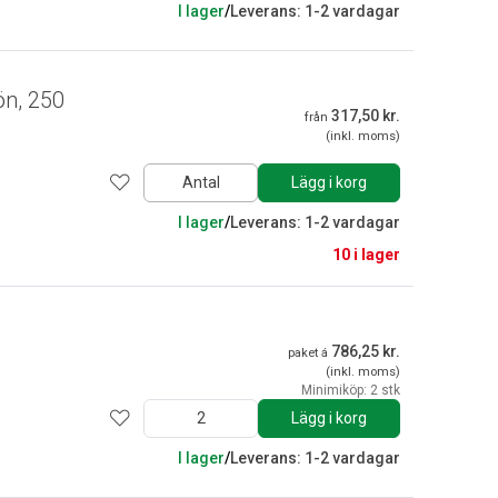
I lager
/
Leverans: 1-2 vardagar
ön, 250
317,50 kr.
från
(inkl. moms)
Antal
Lägg i korg
I lager
/
Leverans: 1-2 vardagar
10 i lager
786,25 kr.
paket á
(inkl. moms)
Minimiköp: 2 stk
Lägg i korg
I lager
/
Leverans: 1-2 vardagar