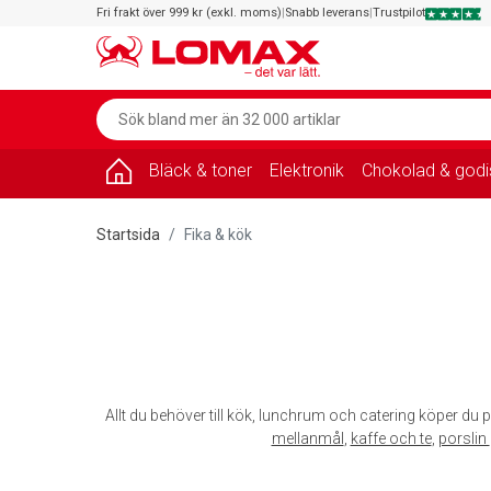
Fri frakt över 999 kr (exkl. moms)
|
Snabb leverans
|
Trustpilot
Bläck & toner
Elektronik
Chokolad & godi
Startsida
Fika & kök
Allt du behöver till kök, lunchrum och catering köper du p
mellanmål
,
kaffe och te
,
porslin