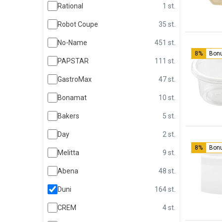
Rational
1 st.
Robot Coupe
35 st.
No-Name
451 st.
8%
Bon
PAPSTAR
111 st.
GastroMax
47 st.
Bonamat
10 st.
Bakers
5 st.
Day
2 st.
8%
Bon
Melitta
9 st.
Abena
48 st.
Duni
164 st.
CREM
4 st.