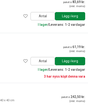
83,69 kr.
paket á
(inkl. moms)
Antal
Lägg i korg
I lager
/
Leverans: 1-2 vardagar
61,19 kr.
paket á
(inkl. moms)
Antal
Lägg i korg
I lager
/
Leverans: 1-2 vardagar
3 har nyss köpt denna vara
242,50 kr.
paket á
 40 x 40 cm
(inkl. moms)