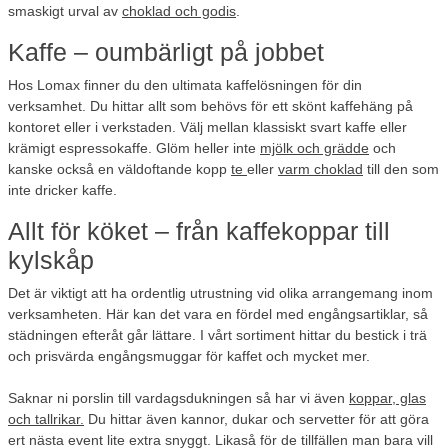
smaskigt urval av
choklad och godis
.
Kaffe – oumbärligt på jobbet
Hos Lomax finner du den ultimata kaffelösningen för din
verksamhet. Du hittar allt som behövs för ett skönt kaffehäng på
kontoret eller i verkstaden. Välj mellan klassiskt svart kaffe eller
krämigt espressokaffe. Glöm heller inte
mjölk och grädde
och
kanske också en väldoftande kopp
te
eller
varm choklad
till den som
inte dricker kaffe.
Allt för köket – från kaffekoppar till
kylskåp
Det är viktigt att ha ordentlig utrustning vid olika arrangemang inom
verksamheten. Här kan det vara en fördel med engångsartiklar, så
städningen efteråt går lättare. I vårt sortiment hittar du bestick i trä
och prisvärda engångsmuggar för kaffet och mycket mer.
Saknar ni porslin till vardagsdukningen så har vi även
koppar, glas
och tallrikar.
Du hittar även kannor, dukar och servetter för att göra
ert nästa event lite extra snyggt. Likaså för de tillfällen man bara vill