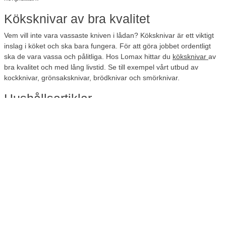
Köksknivar av bra kvalitet
Vem vill inte vara vassaste kniven i lådan? Köksknivar är ett viktigt
inslag i köket och ska bara fungera. För att göra jobbet ordentligt
ska de vara vassa och pålitliga. Hos Lomax hittar du
köksknivar
av
bra kvalitet och med lång livstid. Se till exempel vårt utbud av
kockknivar, grönsaksknivar, brödknivar och smörknivar.
Hushållsartiklar
Lomax har även ett utbud av praktiska hushållsartiklar för köket.
Fryspåsar är alltid smarta att ha i kökslådan för de tillfällen man vill
ta vara på matrester och liknande. Du hittar även plast- och
aluminiumfolie i vårt sortiment för förvaring av mat. Vill du göra
matlagningen i ugnen lättare så använd bakplåtspapper i ark som
du lägger i botten på långpannan eller plåten. För storköket kan du
köpa bakplåtspapper med 500 ark per kartong. Då tar det inte slut i
första taget. Kom ihåg att du lätt kan ombeställa de varor som du
ofta använder genom att logga in på ditt konto och klicka på
”ombeställa” i översta högra hörnet. Då behöver du inte leta efter
varorna igen. Det går snabbt och är enkelt och bekvämt.