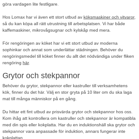
göra vardagen lite festligare.
Hos Lomax har vi även ett stort utbud av
köksmaskiner och vitvaror
,
så du kan köpa all rätt utrustning till arbetsplatsen. Vi har både
kaffemaskiner, mikrovågsugnar och kylskåp med mera.
För rengöringen av köket har vi ett stort utbud av moderna
sophinkar och annat som underlättar städningen. Behöver du
rengöringsmedel till köket finner du allt det nödvändiga under fliken
rengöring
här
.
Grytor och stekpannor
Behöver du grytor, stekpannor eller kastruller till verksamhetens
kök, finner du det här. Välj en stor gryta på 10 liter om du ska laga
mat till många människor på en gång.
Du hittar ett fint utbud av prisvärda grytor och stekpannor hos oss.
Kom ihåg att kontrollera om kastruller och stekpannor är kompatibla
med din spis eller kokplatta. Har du en induktionshäll ska grytor och
stekpannor vara anpassade för induktion, annars fungerar inte
kokplattan.