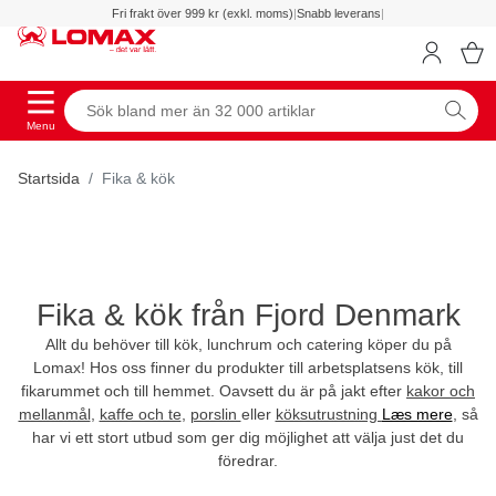
Fri frakt över 999 kr (exkl. moms)
|
Snabb leverans
|
Menu
Startsida
Fika & kök
Fika & kök från Fjord Denmark
Allt du behöver till kök, lunchrum och catering köper du på
Lomax! Hos oss finner du produkter till arbetsplatsens kök, till
fikarummet och till hemmet. Oavsett du är på jakt efter
kakor och
mellanmål
,
kaffe och te
,
porslin
eller
köksutrustning
Læs mere
, så
har vi ett stort utbud som ger dig möjlighet att välja just det du
föredrar.