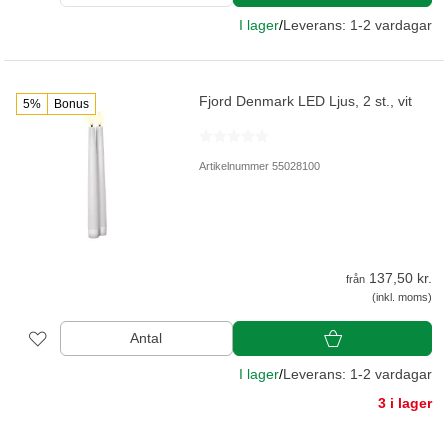
I lager
/
Leverans: 1-2 vardagar
Fjord Denmark LED Ljus, 2 st., vit
5%
Bonus
Artikelnummer 55028100
137,50 kr.
från
(inkl. moms)
Antal
I lager
/
Leverans: 1-2 vardagar
3 i lager