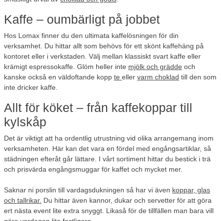
Kaffe – oumbärligt på jobbet
Hos Lomax finner du den ultimata kaffelösningen för din
verksamhet. Du hittar allt som behövs för ett skönt kaffehäng på
kontoret eller i verkstaden. Välj mellan klassiskt svart kaffe eller
krämigt espressokaffe. Glöm heller inte
mjölk och grädde
och
kanske också en väldoftande kopp
te
eller
varm choklad
till den som
inte dricker kaffe.
Allt för köket – från kaffekoppar till
kylskåp
Det är viktigt att ha ordentlig utrustning vid olika arrangemang inom
verksamheten. Här kan det vara en fördel med engångsartiklar, så
städningen efteråt går lättare. I vårt sortiment hittar du bestick i trä
och prisvärda engångsmuggar för kaffet och mycket mer.
Saknar ni porslin till vardagsdukningen så har vi även
koppar, glas
och tallrikar.
Du hittar även kannor, dukar och servetter för att göra
ert nästa event lite extra snyggt. Likaså för de tillfällen man bara vill