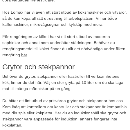
göra vardagen lite festligare.
Hos Lomax har vi även ett stort utbud av
köksmaskiner och vitvaror
,
så du kan köpa all rätt utrustning till arbetsplatsen. Vi har både
kaffemaskiner, mikrovågsugnar och kylskåp med mera.
För rengöringen av köket har vi ett stort utbud av moderna
sophinkar och annat som underlättar städningen. Behöver du
rengöringsmedel till köket finner du allt det nödvändiga under fliken
rengöring
här
.
Grytor och stekpannor
Behöver du grytor, stekpannor eller kastruller till verksamhetens
kök, finner du det här. Välj en stor gryta på 10 liter om du ska laga
mat till många människor på en gång.
Du hittar ett fint utbud av prisvärda grytor och stekpannor hos oss.
Kom ihåg att kontrollera om kastruller och stekpannor är kompatibla
med din spis eller kokplatta. Har du en induktionshäll ska grytor och
stekpannor vara anpassade för induktion, annars fungerar inte
kokplattan.