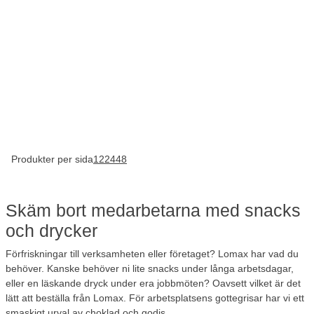
Produkter per sida
12
24
48
Skäm bort medarbetarna med snacks
och drycker
Förfriskningar till verksamheten eller företaget? Lomax har vad du
behöver. Kanske behöver ni lite snacks under långa arbetsdagar,
eller en läskande dryck under era jobbmöten? Oavsett vilket är det
lätt att beställa från Lomax. För arbetsplatsens gottegrisar har vi ett
smaskigt urval av
choklad och godis
.