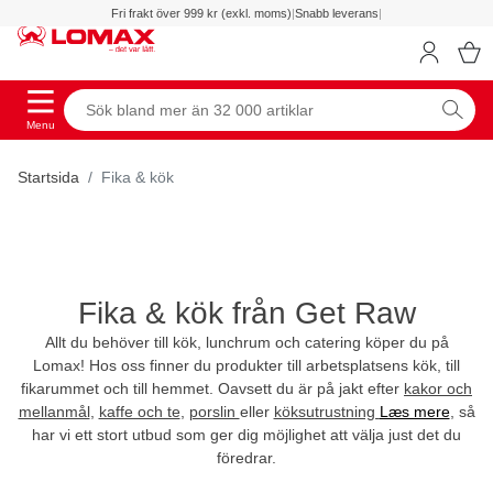
Fri frakt över 999 kr (exkl. moms)
|
Snabb leverans
|
Menu
Startsida
Fika & kök
Fika & kök från Get Raw
Allt du behöver till kök, lunchrum och catering köper du på
Lomax! Hos oss finner du produkter till arbetsplatsens kök, till
fikarummet och till hemmet. Oavsett du är på jakt efter
kakor och
mellanmål
,
kaffe och te
,
porslin
eller
köksutrustning
Læs mere
, så
har vi ett stort utbud som ger dig möjlighet att välja just det du
föredrar.