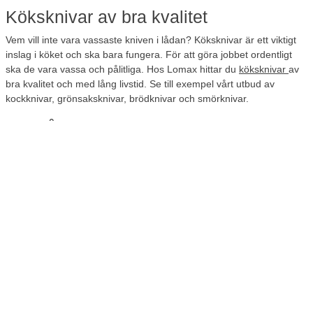
Köksknivar av bra kvalitet
Vem vill inte vara vassaste kniven i lådan? Köksknivar är ett viktigt
inslag i köket och ska bara fungera. För att göra jobbet ordentligt
ska de vara vassa och pålitliga. Hos Lomax hittar du
köksknivar
av
bra kvalitet och med lång livstid. Se till exempel vårt utbud av
kockknivar, grönsaksknivar, brödknivar och smörknivar.
Hushållsartiklar
Lomax har även ett utbud av praktiska hushållsartiklar för köket.
Fryspåsar är alltid smarta att ha i kökslådan för de tillfällen man vill
ta vara på matrester och liknande. Du hittar även plast- och
aluminiumfolie i vårt sortiment för förvaring av mat. Vill du göra
matlagningen i ugnen lättare så använd bakplåtspapper i ark som
du lägger i botten på långpannan eller plåten. För storköket kan du
köpa bakplåtspapper med 500 ark per kartong. Då tar det inte slut i
första taget. Kom ihåg att du lätt kan ombeställa de varor som du
ofta använder genom att logga in på ditt konto och klicka på
”ombeställa” i översta högra hörnet. Då behöver du inte leta efter
varorna igen. Det går snabbt och är enkelt och bekvämt.