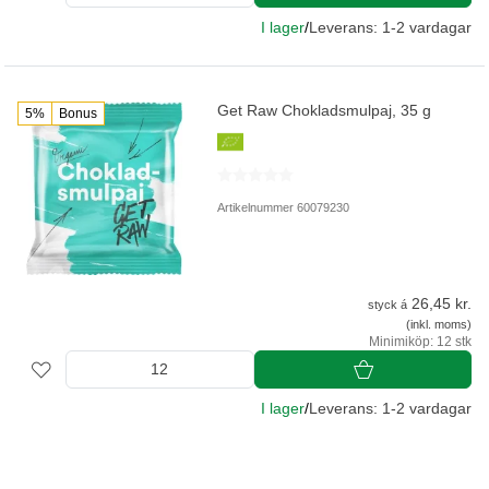
I lager
/
Leverans: 1-2 vardagar
Get Raw Chokladsmulpaj, 35 g
5%
Bonus
Artikelnummer 60079230
26,45 kr.
styck á
(inkl. moms)
Minimiköp: 12 stk
I lager
/
Leverans: 1-2 vardagar