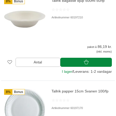
Tallrik Bagasse djup 500ml 50/fp
8%
Bonus
Artikelnummer 60197210
86,19 kr.
paket á
(inkl. moms)
Antal
I lager
/
Leverans: 1-2 vardagar
Tallrik papper 15cm Svanen 100/fp
8%
Bonus
Artikelnummer 60197170