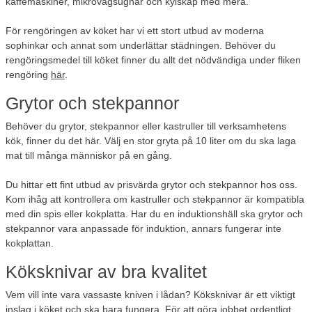
kaffemaskiner, mikrovågsugnar och kylskåp med mera.
För rengöringen av köket har vi ett stort utbud av moderna
sophinkar och annat som underlättar städningen. Behöver du
rengöringsmedel till köket finner du allt det nödvändiga under fliken
rengöring
här
.
Grytor och stekpannor
Behöver du grytor, stekpannor eller kastruller till verksamhetens
kök, finner du det här. Välj en stor gryta på 10 liter om du ska laga
mat till många människor på en gång.
Du hittar ett fint utbud av prisvärda grytor och stekpannor hos oss.
Kom ihåg att kontrollera om kastruller och stekpannor är kompatibla
med din spis eller kokplatta. Har du en induktionshäll ska grytor och
stekpannor vara anpassade för induktion, annars fungerar inte
kokplattan.
Köksknivar av bra kvalitet
Vem vill inte vara vassaste kniven i lådan? Köksknivar är ett viktigt
inslag i köket och ska bara fungera. För att göra jobbet ordentligt