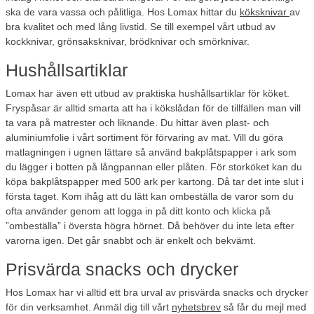
ska de vara vassa och pålitliga. Hos Lomax hittar du
köksknivar
av
bra kvalitet och med lång livstid. Se till exempel vårt utbud av
kockknivar, grönsaksknivar, brödknivar och smörknivar.
Hushållsartiklar
Lomax har även ett utbud av praktiska hushållsartiklar för köket.
Fryspåsar är alltid smarta att ha i kökslådan för de tillfällen man vill
ta vara på matrester och liknande. Du hittar även plast- och
aluminiumfolie i vårt sortiment för förvaring av mat. Vill du göra
matlagningen i ugnen lättare så använd bakplåtspapper i ark som
du lägger i botten på långpannan eller plåten. För storköket kan du
köpa bakplåtspapper med 500 ark per kartong. Då tar det inte slut i
första taget. Kom ihåg att du lätt kan ombeställa de varor som du
ofta använder genom att logga in på ditt konto och klicka på
”ombeställa” i översta högra hörnet. Då behöver du inte leta efter
varorna igen. Det går snabbt och är enkelt och bekvämt.
Prisvärda snacks och drycker
Hos Lomax har vi alltid ett bra urval av prisvärda snacks och drycker
för din verksamhet. Anmäl dig till vårt
nyhetsbrev
så får du mejl med