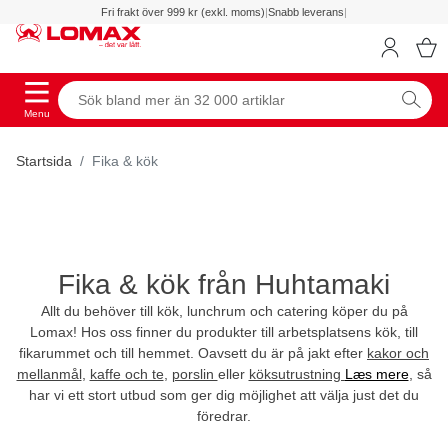
Fri frakt över 999 kr (exkl. moms)
|
Snabb leverans
|
Menu
Startsida
Fika & kök
Fika & kök från Huhtamaki
Allt du behöver till kök, lunchrum och catering köper du på
Lomax! Hos oss finner du produkter till arbetsplatsens kök, till
fikarummet och till hemmet. Oavsett du är på jakt efter
kakor och
mellanmål
,
kaffe och te
,
porslin
eller
köksutrustning
Læs mere
, så
har vi ett stort utbud som ger dig möjlighet att välja just det du
föredrar.