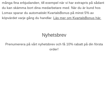
många fina erbjudanden, till exempel när vi har extrapris på sådant
du kan skämma bort dina medarbetare med. När du är kund hos
Lomax sparar du automatiskt KvartalsBonus på minst 5% av
köpvärdet varje gång du handlar.
Läs mer om KvartalsBonus här.
Nyhetsbrev
Prenumerera på vårt nyhetsbrev och få 10% rabatt på din första
order!
Prenumerera
Företag exkl. moms
Privatperson inkl. moms
Fri frakt
Ring till oss
Vid köp över 999 kr
Tel:
042-400 93 00