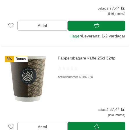
77,44 kr.
paket á
(inkl. moms)
Antal
I lager
/
Leverans: 1-2 vardagar
Pappersbägare kaffe 25cl 32/fp
8%
Bonus
Artikelnummer 60197220
87,44 kr.
paket á
(inkl. moms)
Antal