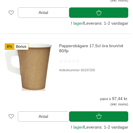
(inkl. moms)
Antal
I lager
/
Leverans: 1-2 vardagar
Pappersbägare 17,5cl öra brun/vit
8%
Bonus
80/fp
Artikelnummer 60197200
97,44 kr.
paket á
(inkl. moms)
Antal
I lager
/
Leverans: 1-2 vardagar