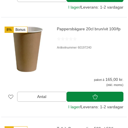
I lager
/
Leverans: 1-2 vardagar
Pappersbägare 20cl brun/vit 100/fp
8%
Bonus
Artikelnummer 60197240
165,00 kr.
paket á
(inkl. moms)
Antal
I lager
/
Leverans: 1-2 vardagar