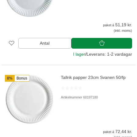
51,19 kr.
paket á
(inkl. moms)
Antal
I lager
/
Leverans: 1-2 vardagar
Tallrik papper 23cm Svanen 50/fp
8%
Bonus
Artikelnummer 60197180
72,44 kr.
paket á