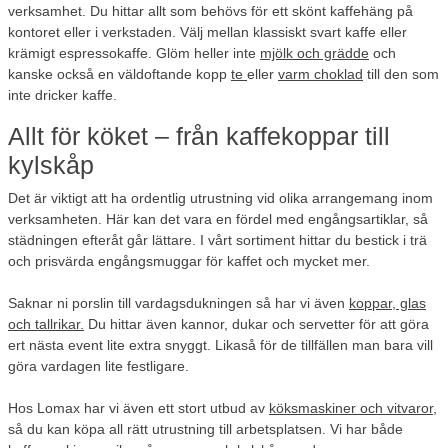
verksamhet. Du hittar allt som behövs för ett skönt kaffehäng på
kontoret eller i verkstaden. Välj mellan klassiskt svart kaffe eller
krämigt espressokaffe. Glöm heller inte
mjölk och grädde
och
kanske också en väldoftande kopp
te
eller
varm choklad
till den som
inte dricker kaffe.
Allt för köket – från kaffekoppar till
kylskåp
Det är viktigt att ha ordentlig utrustning vid olika arrangemang inom
verksamheten. Här kan det vara en fördel med engångsartiklar, så
städningen efteråt går lättare. I vårt sortiment hittar du bestick i trä
och prisvärda engångsmuggar för kaffet och mycket mer.
Saknar ni porslin till vardagsdukningen så har vi även
koppar, glas
och tallrikar.
Du hittar även kannor, dukar och servetter för att göra
ert nästa event lite extra snyggt. Likaså för de tillfällen man bara vill
göra vardagen lite festligare.
Hos Lomax har vi även ett stort utbud av
köksmaskiner och vitvaror
,
så du kan köpa all rätt utrustning till arbetsplatsen. Vi har både