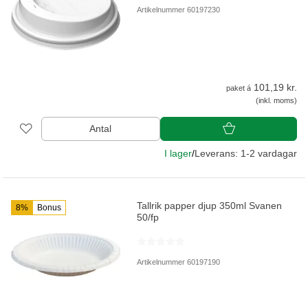
Artikelnummer 60197230
101,19 kr.
paket á
(inkl. moms)
Antal
I lager
/
Leverans: 1-2 vardagar
Tallrik papper djup 350ml Svanen
8%
Bonus
50/fp
Artikelnummer 60197190