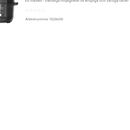
En maskin - oändliga möjligheter till krispiga och saftiga rätter!
Artikelnummer 70236530