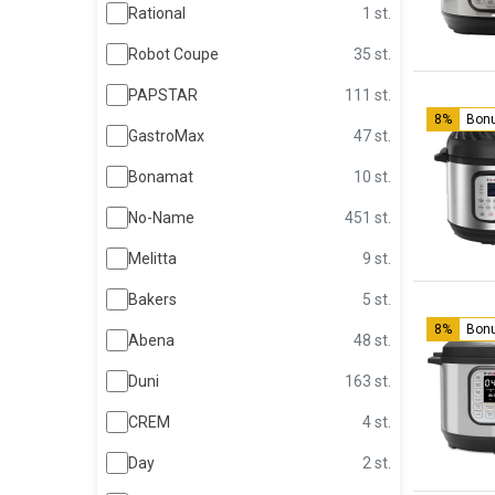
Rational
1 st.
Robot Coupe
35 st.
PAPSTAR
111 st.
8%
Bon
GastroMax
47 st.
Bonamat
10 st.
No-Name
451 st.
Melitta
9 st.
Bakers
5 st.
8%
Bon
Abena
48 st.
Duni
163 st.
CREM
4 st.
Day
2 st.