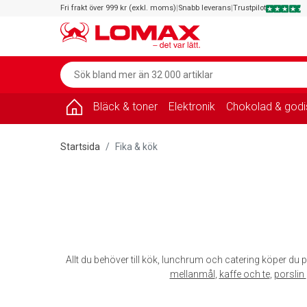
Fri frakt över 999 kr (exkl. moms)
|
Snabb leverans
|
Trustpilot
Bläck & toner
Elektronik
Chokolad & godi
Startsida
Fika & kök
Allt du behöver till kök, lunchrum och catering köper du p
mellanmål
,
kaffe och te
,
porslin