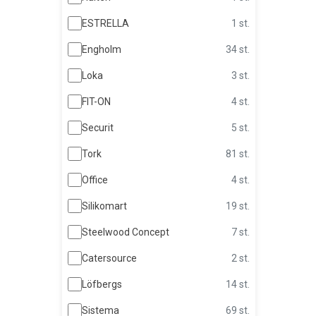
ESTRELLA
1 st.
Engholm
34 st.
Loka
3 st.
FIT-ON
4 st.
Securit
5 st.
Tork
81 st.
Office
4 st.
Silikomart
19 st.
Steelwood Concept
7 st.
Catersource
2 st.
Löfbergs
14 st.
Sistema
69 st.