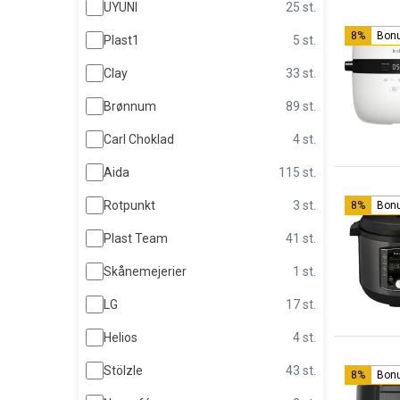
UYUNI
25 st.
8%
Bon
Plast1
5 st.
Clay
33 st.
Brønnum
89 st.
Carl Choklad
4 st.
Aida
115 st.
Rotpunkt
3 st.
8%
Bon
Plast Team
41 st.
Skånemejerier
1 st.
LG
17 st.
Helios
4 st.
Stölzle
43 st.
8%
Bon