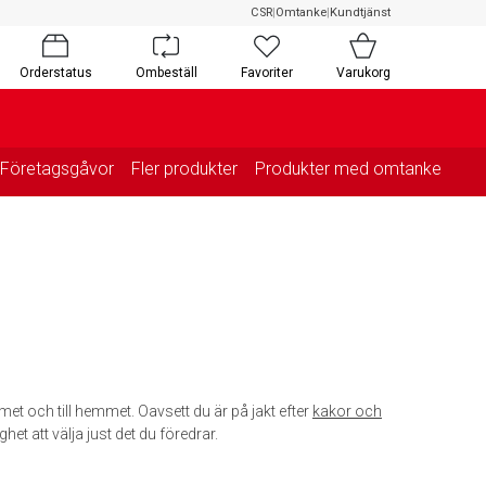
CSR
|
Omtanke
|
Kundtjänst
Orderstatus
Ombeställ
Favoriter
Varukorg
Företagsgåvor
Fler produkter
Produkter med omtanke
met och till hemmet. Oavsett du är på jakt efter
kakor och
ghet att välja just det du föredrar.