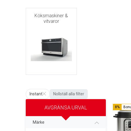
Köksmaskiner &
vitvaror
Instant
Nollställ alla filter
AVGRÄNSA URVAL
8%
Bon
Märke