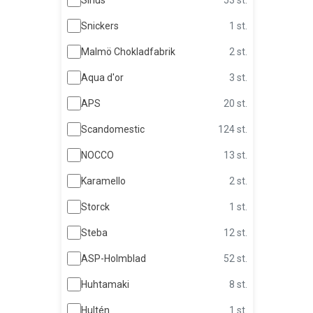
Snickers
1 st.
Malmö Chokladfabrik
2 st.
Aqua d'or
3 st.
APS
20 st.
Scandomestic
124 st.
NOCCO
13 st.
Karamello
2 st.
Storck
1 st.
Steba
12 st.
ASP-Holmblad
52 st.
Huhtamaki
8 st.
Hultén
1 st.