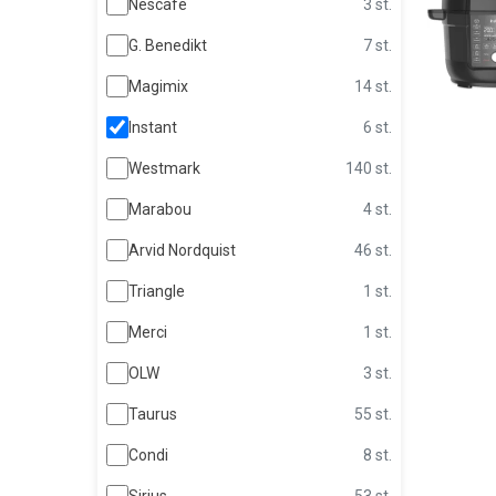
Nescafé
3 st.
G. Benedikt
7 st.
Magimix
14 st.
Instant
6 st.
Westmark
140 st.
Marabou
4 st.
Arvid Nordquist
46 st.
Triangle
1 st.
Merci
1 st.
OLW
3 st.
Taurus
55 st.
Condi
8 st.
Sirius
53 st.