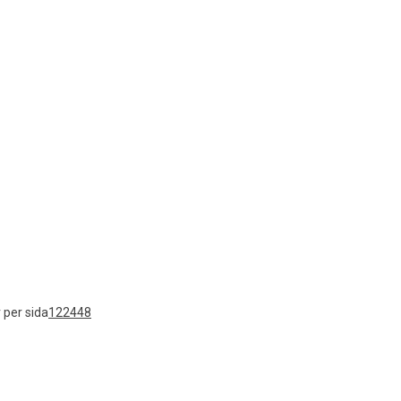
 per sida
12
24
48