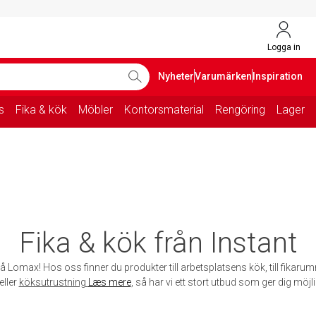
Logga in
Nyheter
Varumärken
Inspiration
s
Fika & kök
Möbler
Kontorsmaterial
Rengöring
Lager
Fika & kök från Instant
å Lomax! Hos oss finner du produkter till arbetsplatsens kök, till fikarum
eller
köksutrustning
Læs mere
, så har vi ett stort utbud som ger dig möjli