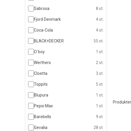
Sabrosa
8 st.
Fjord Denmark
4 st.
Coca-Cola
4 st.
BLACK+DECKER
55 st.
O´boy
1 st.
Werthers
2 st.
Cloetta
3 st.
Toppits
5 st.
Blupura
1 st.
Produkter
Pepsi Max
1 st.
Barebells
9 st.
Gevalia
28 st.