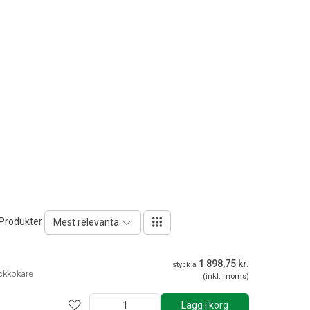
 Produkter
Mest relevanta
1 898,75 kr.
styck á
yckkokare
(inkl. moms)
Lägg i korg