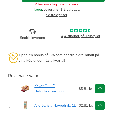
2 har nyss köpt denna vara
I lager
/
Leverans: 1-2 vardagar
Se fraktpriser
4,4 stjärnor på Trustpilot
Snabb leverans
Tjäna en bonus på 5% som ger dig extra rabatt på
dina köp under nästa kvartal!
Relaterade varor
Kakor GILLE
85,81 kr.
Hallonkransar 800g
Aito Barista Havredryk, 1L
32,81 kr.