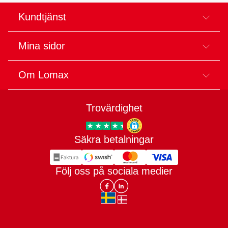
Kundtjänst
Mina sidor
Om Lomax
Trovärdighet
Säkra betalningar
Trygg E-handel
Följ oss på sociala medier
Lomax DK Facebook
Lomax SE LinkIn
sv-SE
da-DK