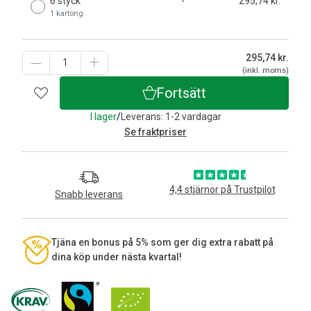
6 styck
-
295,74 kr.
1 kartong
295,74
kr.
(inkl. moms)
Fortsätt
I lager
/
Leverans: 1-2 vardagar
Se fraktpriser
4,4 stjärnor på Trustpilot
Snabb leverans
Tjäna en bonus på 5% som ger dig extra rabatt på
dina köp under nästa kvartal!