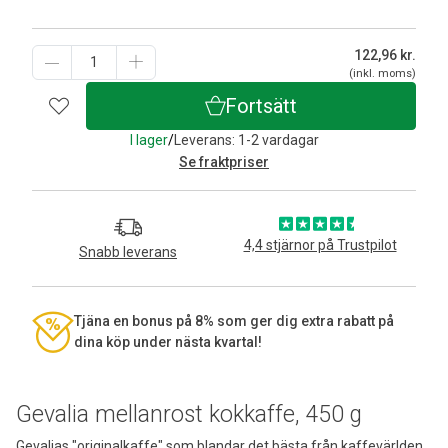
122,96
kr.
(inkl. moms)
Fortsätt
I lager
/
Leverans: 1-2 vardagar
Se fraktpriser
4,4 stjärnor på Trustpilot
Snabb leverans
Tjäna en bonus på 8% som ger dig extra rabatt på
dina köp under nästa kvartal!
Gevalia mellanrost kokkaffe, 450 g
Gevalias "originalkaffe" som blandar det bästa från kaffevärlden