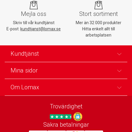
Mejla oss
Stort sortiment
Skriv till vår kundtjänst
Mer än 32 000 produkter
E-post:
kundtjanst@lomax.se
Hitta enkelt allt till
arbetsplatsen
Kundtjänst
Mina sidor
Om Lomax
Trovärdighet
Säkra betalningar
Trygg E-handel