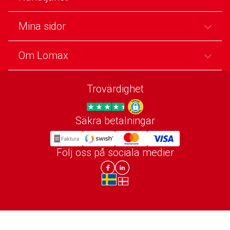
Mina sidor
Om Lomax
Trovärdighet
Säkra betalningar
Trygg E-handel
Följ oss på sociala medier
Lomax DK Facebook
Lomax SE LinkIn
sv-SE
da-DK