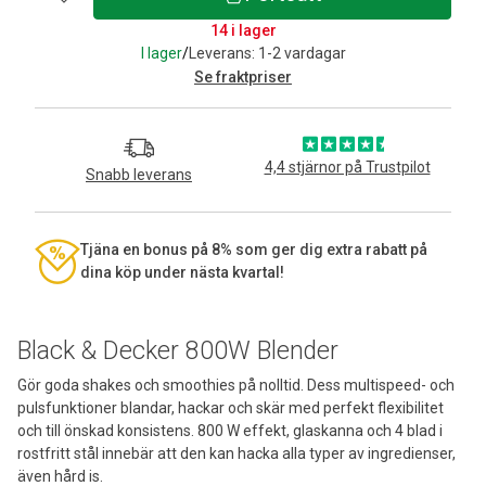
14 i lager
I lager
/
Leverans: 1-2 vardagar
Se fraktpriser
4,4 stjärnor på Trustpilot
Snabb leverans
Tjäna en bonus på 8% som ger dig extra rabatt på
dina köp under nästa kvartal!
Black & Decker 800W Blender
Gör goda shakes och smoothies på nolltid. Dess multispeed- och
pulsfunktioner blandar, hackar och skär med perfekt flexibilitet
och till önskad konsistens. 800 W effekt, glaskanna och 4 blad i
rostfritt stål innebär att den kan hacka alla typer av ingredienser,
även hård is.