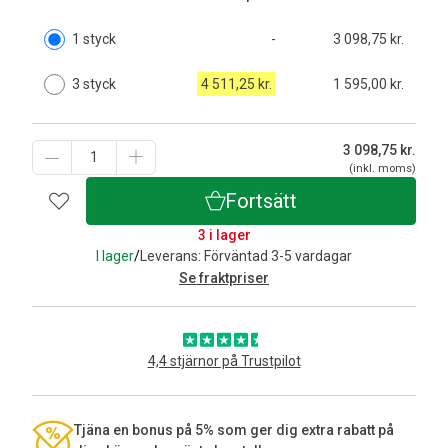
1 styck
-
3 098,75 kr.
3 styck
4 511,25 kr.
1 595,00 kr.
3 098,75
kr.
(inkl. moms)
Fortsätt
3 i lager
I lager
/
Leverans: Förväntad 3-5 vardagar
Se fraktpriser
4,4 stjärnor på Trustpilot
Tjäna en bonus på 5% som ger dig extra rabatt på