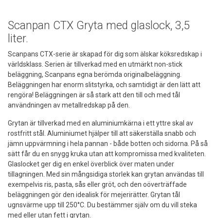
Scanpan CTX Gryta med glaslock, 3,5
liter.
Scanpans CTX-serie är skapad för dig som älskar köksredskap i
världsklass. Serien är tillverkad med en utmärkt non-stick
beläggning, Scanpans egna berömda originalbeläggning.
Beläggningen har enorm slitstyrka, och samtidigt är den lätt att
rengöra! Beläggningen är så stark att den till och med tål
användningen av metallredskap på den.
Grytan är tillverkad med en aluminiumkärna i ett yttre skal av
rostfritt stål. Aluminiumet hjälper till att säkerställa snabb och
jämn uppvärmning i hela pannan - både botten och sidorna. På så
sätt får du en snygg kruka utan att kompromissa med kvaliteten.
Glaslocket ger dig en enkel överblick över maten under
tillagningen. Med sin mångsidiga storlek kan grytan användas till
exempelvis ris, pasta, sås eller gröt, och den oöverträffade
beläggningen gör den idealisk för mejerirätter. Grytan tål
ugnsvärme upp till 250°C. Du bestämmer själv om du vill steka
med eller utan fett i grytan.