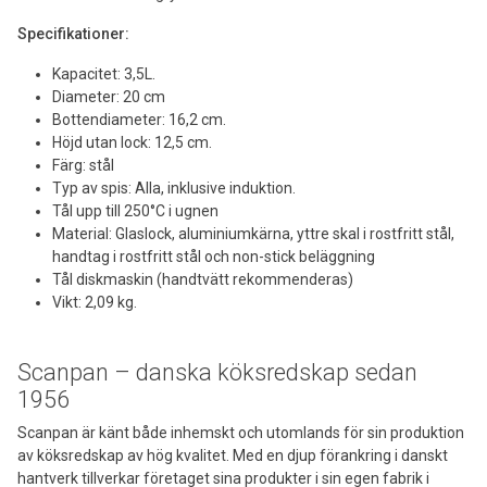
Specifikationer:
Kapacitet: 3,5L.
Diameter: 20 cm
Bottendiameter: 16,2 cm.
Höjd utan lock: 12,5 cm.
Färg: stål
Typ av spis: Alla, inklusive induktion.
Tål upp till 250°C i ugnen
Material: Glaslock, aluminiumkärna, yttre skal i rostfritt stål,
handtag i rostfritt stål och non-stick beläggning
Tål diskmaskin (handtvätt rekommenderas)
Vikt: 2,09 kg.
Scanpan – danska köksredskap sedan
1956
Scanpan är känt både inhemskt och utomlands för sin produktion
av köksredskap av hög kvalitet. Med en djup förankring i danskt
hantverk tillverkar företaget sina produkter i sin egen fabrik i