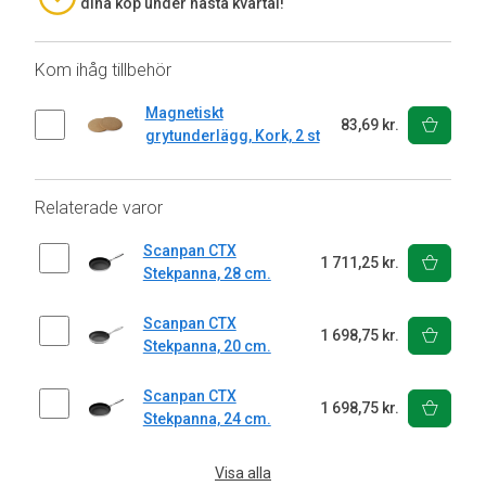
dina köp under nästa kvartal!
Kom ihåg tillbehör
Magnetiskt
83,69 kr.
grytunderlägg, Kork, 2 st
Relaterade varor
Scanpan CTX
1 711,25 kr.
Stekpanna, 28 cm.
Scanpan CTX
1 698,75 kr.
Stekpanna, 20 cm.
Scanpan CTX
1 698,75 kr.
Stekpanna, 24 cm.
Visa alla