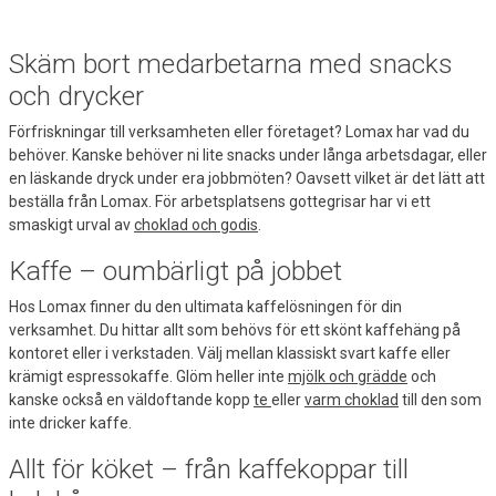
Skäm bort medarbetarna med snacks
och drycker
Förfriskningar till verksamheten eller företaget? Lomax har vad du
behöver. Kanske behöver ni lite snacks under långa arbetsdagar, eller
en läskande dryck under era jobbmöten? Oavsett vilket är det lätt att
beställa från Lomax. För arbetsplatsens gottegrisar har vi ett
smaskigt urval av
choklad och godis
.
Kaffe – oumbärligt på jobbet
Hos Lomax finner du den ultimata kaffelösningen för din
verksamhet. Du hittar allt som behövs för ett skönt kaffehäng på
kontoret eller i verkstaden. Välj mellan klassiskt svart kaffe eller
krämigt espressokaffe. Glöm heller inte
mjölk och grädde
och
kanske också en väldoftande kopp
te
eller
varm choklad
till den som
inte dricker kaffe.
Allt för köket – från kaffekoppar till