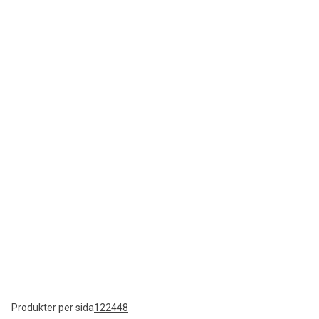
Produkter per sida
12
24
48