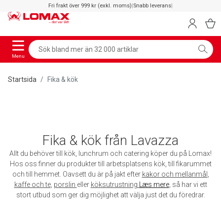
Fri frakt över 999 kr (exkl. moms)
|
Snabb leverans
|
Menu
Startsida
Fika & kök
Fika & kök från Lavazza
Allt du behöver till kök, lunchrum och catering köper du på Lomax!
Hos oss finner du produkter till arbetsplatsens kök, till fikarummet
och till hemmet. Oavsett du är på jakt efter
kakor och mellanmål
,
kaffe och te
,
porslin
eller
köksutrustning
Læs mere
, så har vi ett
stort utbud som ger dig möjlighet att välja just det du föredrar.