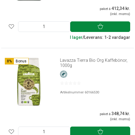
412,34 kr.
paket á
(inkl. moms)
I lager
/
Leverans: 1-2 vardagar
Lavazza Tierra Bio Org Kaffebönor,
8%
Bonus
1000g
Artikelnummer 60166530
348,74 kr.
paket á
(inkl. moms)