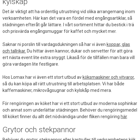
kylskåp
Det är viktigt att ha ordentlig utrustning vid olika arrangemang inom
verksamheten. Här kan det vara en fördel med engångsartiklar, så
städningen efteråt går lättare. I vårt sortiment hittar du bestick i trä
och prisvärda engångsmuggar för kaffet och mycket mer.
Saknar ni porslin till vardagsdukningen så har vi även
koppar, glas
och tallrikar.
Du hittar även kannor, dukar och servetter för att göra
ert nästa event lite extra snyggt. Likaså för de tillfällen man bara vill
göra vardagen lite festligare.
Hos Lomax har vi även ett stort utbud av
köksmaskiner och vitvaror
,
så du kan köpa all rätt utrustning till arbetsplatsen. Vi har både
kaffemaskiner, mikrovågsugnar och kylskåp med mera.
För rengöringen av köket har vi ett stort utbud av moderna sophinkar
och annat som underlättar städningen. Behöver du rengöringsmedel
till köket finner du allt det nödvändiga under fliken rengöring
här
.
Grytor och stekpannor
Behöver du grytor, stekpannor eller kastruller till verksamhetens kök,