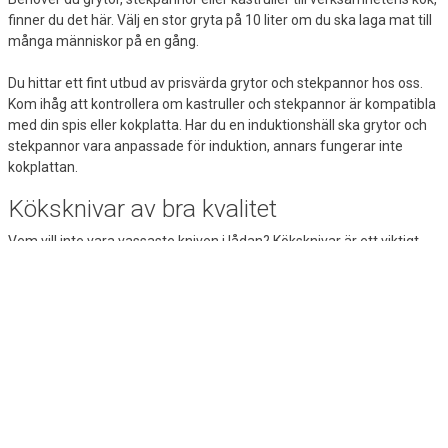
finner du det här. Välj en stor gryta på 10 liter om du ska laga mat till
många människor på en gång.
Du hittar ett fint utbud av prisvärda grytor och stekpannor hos oss.
Kom ihåg att kontrollera om kastruller och stekpannor är kompatibla
med din spis eller kokplatta. Har du en induktionshäll ska grytor och
stekpannor vara anpassade för induktion, annars fungerar inte
kokplattan.
Köksknivar av bra kvalitet
Vem vill inte vara vassaste kniven i lådan? Köksknivar är ett viktigt
inslag i köket och ska bara fungera. För att göra jobbet ordentligt ska
de vara vassa och pålitliga. Hos Lomax hittar du
köksknivar
av bra
kvalitet och med lång livstid. Se till exempel vårt utbud av kockknivar,
grönsaksknivar, brödknivar och smörknivar.
Hushållsartiklar
Lomax har även ett utbud av praktiska hushållsartiklar för köket.
Fryspåsar är alltid smarta att ha i kökslådan för de tillfällen man vill
ta vara på matrester och liknande. Du hittar även plast- och