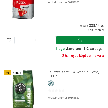
Artikelnummer 60157100
338,14 kr.
paket á
(inkl. moms)
I lager
/
Leverans: 1-2 vardagar
2 har nyss köpt denna vara
Lavazza Kaffe, La Reserva Tierra,
8%
Bonus
1000g
Artikelnummer 60166520