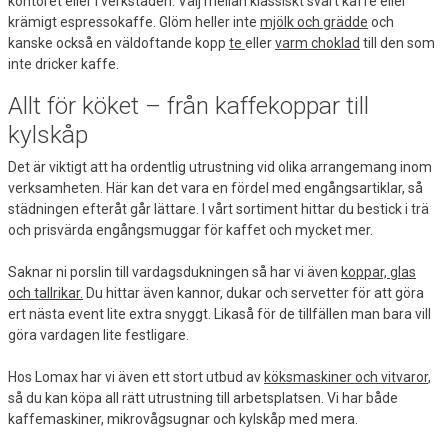
kontoret eller i verkstaden. Välj mellan klassiskt svart kaffe eller
krämigt espressokaffe. Glöm heller inte
mjölk och grädde
och
kanske också en väldoftande kopp
te
eller
varm choklad
till den som
inte dricker kaffe.
Allt för köket – från kaffekoppar till
kylskåp
Det är viktigt att ha ordentlig utrustning vid olika arrangemang inom
verksamheten. Här kan det vara en fördel med engångsartiklar, så
städningen efteråt går lättare. I vårt sortiment hittar du bestick i trä
och prisvärda engångsmuggar för kaffet och mycket mer.
Saknar ni porslin till vardagsdukningen så har vi även
koppar, glas
och tallrikar.
Du hittar även kannor, dukar och servetter för att göra
ert nästa event lite extra snyggt. Likaså för de tillfällen man bara vill
göra vardagen lite festligare.
Hos Lomax har vi även ett stort utbud av
köksmaskiner och vitvaror
,
så du kan köpa all rätt utrustning till arbetsplatsen. Vi har både
kaffemaskiner, mikrovågsugnar och kylskåp med mera.