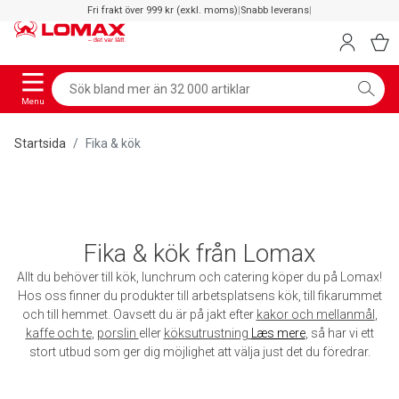
Fri frakt över 999 kr (exkl. moms)
|
Snabb leverans
|
Menu
Startsida
Fika & kök
Fika & kök från Lomax
Allt du behöver till kök, lunchrum och catering köper du på Lomax!
Hos oss finner du produkter till arbetsplatsens kök, till fikarummet
och till hemmet. Oavsett du är på jakt efter
kakor och mellanmål
,
kaffe och te
,
porslin
eller
köksutrustning
Læs mere
, så har vi ett
stort utbud som ger dig möjlighet att välja just det du föredrar.