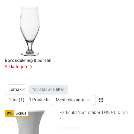
Bordsdukning & porslin
Se kategori
Lomax
Nollställ alla filter
1 Produkter
Filter (1)
Mest relevanta
Parkduk t/runt ståbord Ø80-110 cm,
8%
Bonus
vit