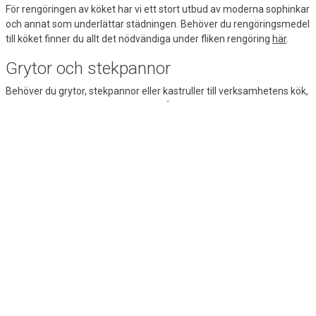
För rengöringen av köket har vi ett stort utbud av moderna sophinkar
och annat som underlättar städningen. Behöver du rengöringsmedel
till köket finner du allt det nödvändiga under fliken rengöring
här
.
Grytor och stekpannor
Behöver du grytor, stekpannor eller kastruller till verksamhetens kök,
finner du det här. Välj en stor gryta på 10 liter om du ska laga mat till
många människor på en gång.
Du hittar ett fint utbud av prisvärda grytor och stekpannor hos oss.
Kom ihåg att kontrollera om kastruller och stekpannor är kompatibla
med din spis eller kokplatta. Har du en induktionshäll ska grytor och
stekpannor vara anpassade för induktion, annars fungerar inte
kokplattan.
Köksknivar av bra kvalitet
Vem vill inte vara vassaste kniven i lådan? Köksknivar är ett viktigt
inslag i köket och ska bara fungera. För att göra jobbet ordentligt ska
de vara vassa och pålitliga. Hos Lomax hittar du
köksknivar
av bra
kvalitet och med lång livstid. Se till exempel vårt utbud av kockknivar,