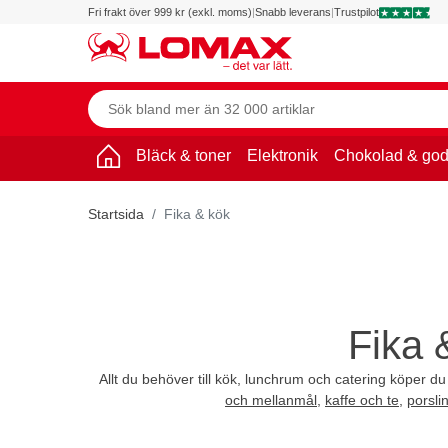
Fri frakt över 999 kr (exkl. moms)
|
Snabb leverans
|
Trustpilot
Bläck & toner
Elektronik
Chokolad & god
Startsida
Fika & kök
Fika 
Allt du behöver till kök, lunchrum och catering köper du
och mellanmål
,
kaffe och te
,
porsli