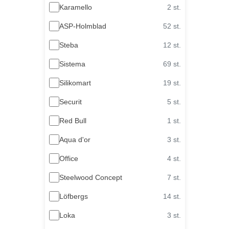
Karamello
2 st.
ASP-Holmblad
52 st.
Steba
12 st.
Sistema
69 st.
Silikomart
19 st.
Securit
5 st.
Red Bull
1 st.
Aqua d'or
3 st.
Office
4 st.
Steelwood Concept
7 st.
Löfbergs
14 st.
Loka
3 st.