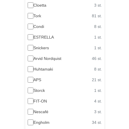
Cloetta
3 st.
Tork
81 st.
Condi
8 st.
ESTRELLA
1 st.
Snickers
1 st.
Arvid Nordquist
46 st.
Huhtamaki
8 st.
APS
21 st.
Storck
1 st.
FIT-ON
4 st.
Nescafé
3 st.
Engholm
34 st.