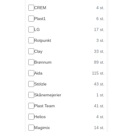
CREM
4 st.
Plast1
6 st.
LG
17 st.
Rotpunkt
3 st.
Clay
33 st.
Brønnum
89 st.
Aida
115 st.
Stölzle
43 st.
Skånemejerier
1 st.
Plast Team
41 st.
Helios
4 st.
Magimix
14 st.