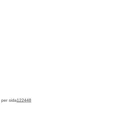
 per sida
12
24
48