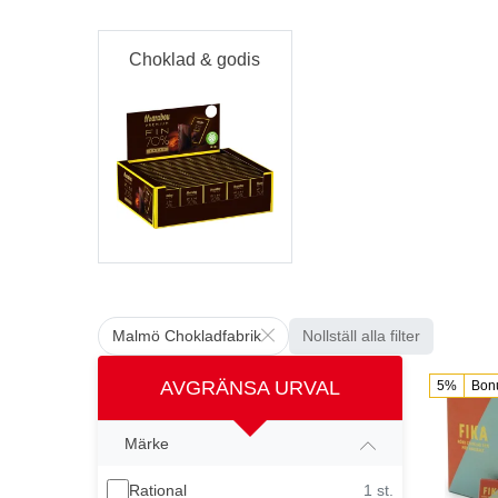
Choklad & godis
Malmö Chokladfabrik
Nollställ alla filter
AVGRÄNSA URVAL
5%
Bon
Märke
Rational
1 st.