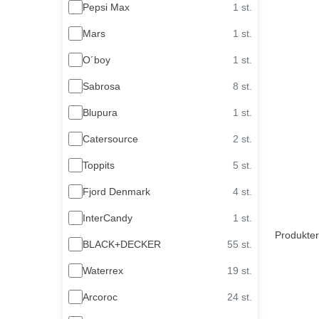
Pepsi Max
1 st.
Mars
1 st.
O´boy
1 st.
Sabrosa
8 st.
Blupura
1 st.
Catersource
2 st.
Toppits
5 st.
Fjord Denmark
4 st.
InterCandy
1 st.
Produkter
BLACK+DECKER
55 st.
Waterrex
19 st.
Arcoroc
24 st.