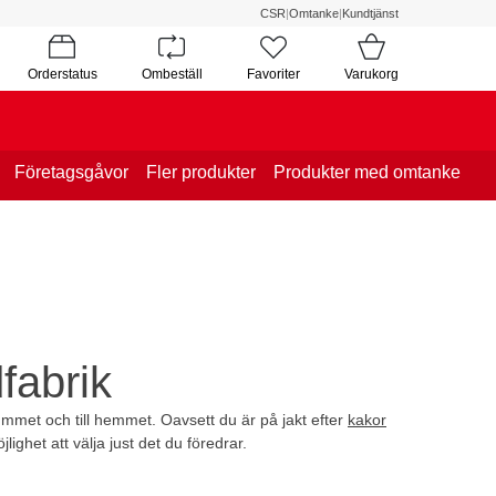
CSR
|
Omtanke
|
Kundtjänst
Orderstatus
Ombeställ
Favoriter
Varukorg
Företagsgåvor
Fler produkter
Produkter med omtanke
fabrik
rummet och till hemmet. Oavsett du är på jakt efter
kakor
jlighet att välja just det du föredrar.