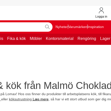
Logga in
Nyheter
Varumärken
Inspiration
is
Fika & kök
Möbler
Kontorsmaterial
Rengöring
Lager
& kök från Malmö Choklad
 på Lomax! Hos oss finner du produkter till arbetsplatsens kök, till fika
n
eller
köksutrustning
Læs mere
, så har vi ett stort utbud som ger dig mö