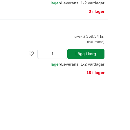
I lager
/
Leverans: 1-2 vardagar
3 i lager
359,34 kr.
styck á
(inkl. moms)
Lägg i korg
I lager
/
Leverans: 1-2 vardagar
18 i lager