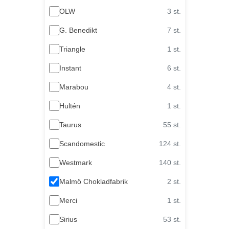
OLW
3 st.
G. Benedikt
7 st.
Triangle
1 st.
Instant
6 st.
Marabou
4 st.
Hultén
1 st.
Taurus
55 st.
Scandomestic
124 st.
Westmark
140 st.
Malmö Chokladfabrik
2 st.
Merci
1 st.
Sirius
53 st.