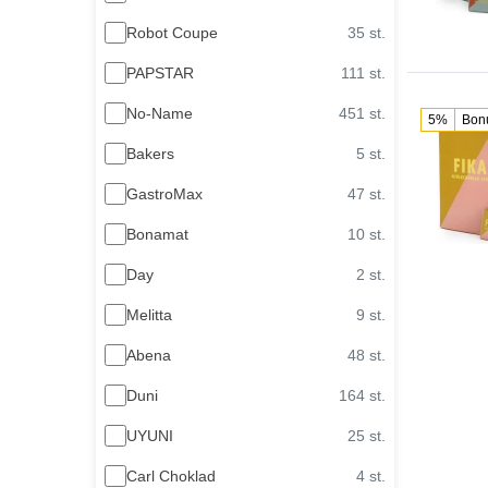
Robot Coupe
35 st.
PAPSTAR
111 st.
No-Name
451 st.
5%
Bon
Bakers
5 st.
GastroMax
47 st.
Bonamat
10 st.
Day
2 st.
Melitta
9 st.
Abena
48 st.
Duni
164 st.
UYUNI
25 st.
Carl Choklad
4 st.