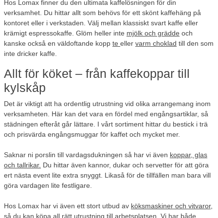
Hos Lomax finner du den ultimata kaffelösningen för din
verksamhet. Du hittar allt som behövs för ett skönt kaffehäng på
kontoret eller i verkstaden. Välj mellan klassiskt svart kaffe eller
krämigt espressokaffe. Glöm heller inte
mjölk och grädde
och
kanske också en väldoftande kopp
te
eller
varm choklad
till den som
inte dricker kaffe.
Allt för köket – från kaffekoppar till
kylskåp
Det är viktigt att ha ordentlig utrustning vid olika arrangemang inom
verksamheten. Här kan det vara en fördel med engångsartiklar, så
städningen efteråt går lättare. I vårt sortiment hittar du bestick i trä
och prisvärda engångsmuggar för kaffet och mycket mer.
Saknar ni porslin till vardagsdukningen så har vi även
koppar, glas
och tallrikar.
Du hittar även kannor, dukar och servetter för att göra
ert nästa event lite extra snyggt. Likaså för de tillfällen man bara vill
göra vardagen lite festligare.
Hos Lomax har vi även ett stort utbud av
köksmaskiner och vitvaror
,
så du kan köpa all rätt utrustning till arbetsplatsen. Vi har både