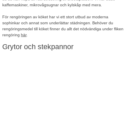
kaffemaskiner, mikrovågsugnar och kylskåp med mera.
För rengöringen av köket har vi ett stort utbud av moderna
sophinkar och annat som underlättar städningen. Behöver du
rengöringsmedel till köket finner du allt det nödvändiga under fliken
rengöring
här
.
Grytor och stekpannor
Behöver du grytor, stekpannor eller kastruller till verksamhetens
kök, finner du det här. Välj en stor gryta på 10 liter om du ska laga
mat till många människor på en gång.
Du hittar ett fint utbud av prisvärda grytor och stekpannor hos oss.
Kom ihåg att kontrollera om kastruller och stekpannor är kompatibla
med din spis eller kokplatta. Har du en induktionshäll ska grytor och
stekpannor vara anpassade för induktion, annars fungerar inte
kokplattan.
Köksknivar av bra kvalitet
Vem vill inte vara vassaste kniven i lådan? Köksknivar är ett viktigt