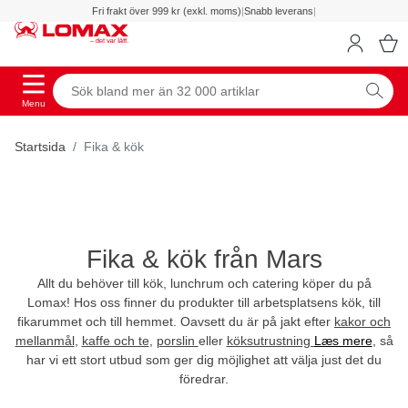
Fri frakt över 999 kr (exkl. moms)
|
Snabb leverans
|
Menu
Startsida
Fika & kök
Fika & kök från Mars
Allt du behöver till kök, lunchrum och catering köper du på
Lomax! Hos oss finner du produkter till arbetsplatsens kök, till
fikarummet och till hemmet. Oavsett du är på jakt efter
kakor och
mellanmål
,
kaffe och te
,
porslin
eller
köksutrustning
Læs mere
, så
har vi ett stort utbud som ger dig möjlighet att välja just det du
föredrar.