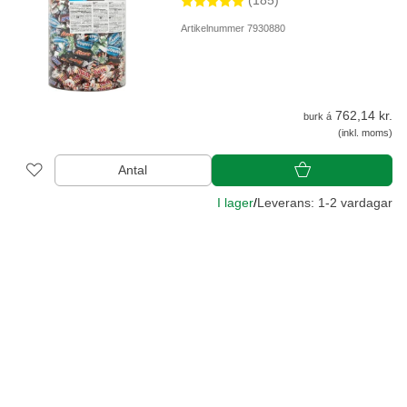
(185)
Artikelnummer 7930880
762,14 kr.
burk á
(inkl. moms)
Antal
I lager
/
Leverans: 1-2 vardagar