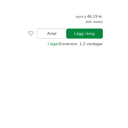
46,19 kr.
styck á
(inkl. moms)
Antal
Lägg i korg
I lager
/
Leverans: 1-2 vardagar