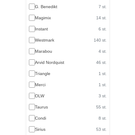
G. Benedikt
7 st.
Magimix
14 st.
Instant
6 st.
Westmark
140 st.
Marabou
4 st.
Arvid Nordquist
46 st.
Triangle
1 st.
Merci
1 st.
OLW
3 st.
Taurus
55 st.
Condi
8 st.
Sirius
53 st.