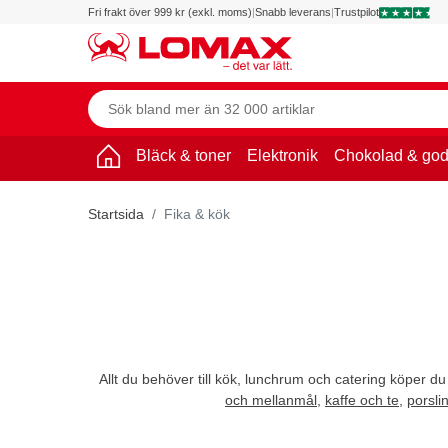
Fri frakt över 999 kr (exkl. moms)
|
Snabb leverans
|
Trustpilot
Bläck & toner
Elektronik
Chokolad & god
Startsida
Fika & kök
Allt du behöver till kök, lunchrum och catering köper du
och mellanmål
,
kaffe och te
,
porsli