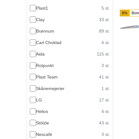
Plast1
5 st.
8%
Bon
Clay
33 st.
Brønnum
89 st.
Carl Choklad
4 st.
Aida
115 st.
Rotpunkt
3 st.
Plast Team
41 st.
Skånemejerier
1 st.
LG
17 st.
Helios
4 st.
Stölzle
43 st.
Nescafé
3 st.