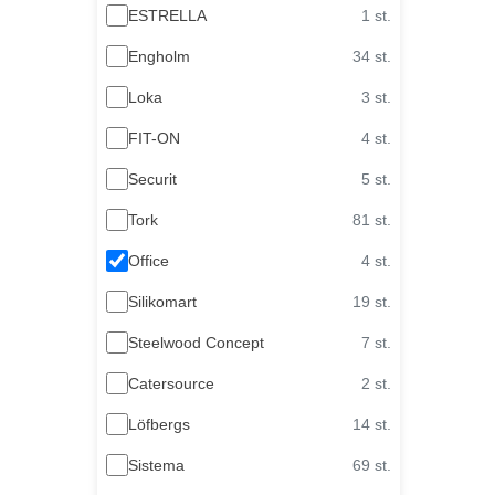
ESTRELLA
1 st.
Engholm
34 st.
Loka
3 st.
FIT-ON
4 st.
Securit
5 st.
Tork
81 st.
Office
4 st.
Silikomart
19 st.
Steelwood Concept
7 st.
Catersource
2 st.
Löfbergs
14 st.
Sistema
69 st.