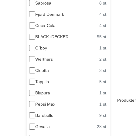
Sabrosa
8 st.
Fjord Denmark
4 st.
Coca-Cola
4 st.
BLACK+DECKER
55 st.
O´boy
1 st.
Werthers
2 st.
Cloetta
3 st.
Toppits
5 st.
Blupura
1 st.
Produkter
Pepsi Max
1 st.
Barebells
9 st.
Gevalia
28 st.