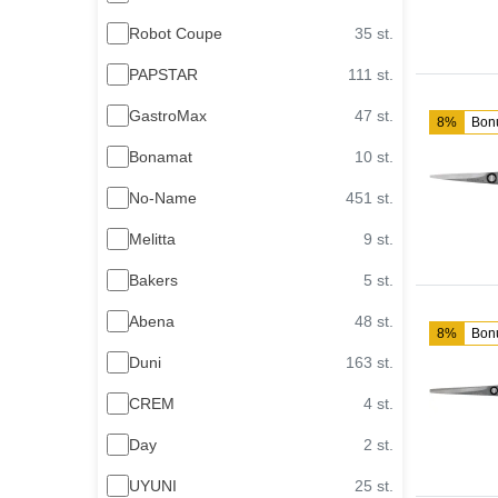
Robot Coupe
35 st.
PAPSTAR
111 st.
GastroMax
47 st.
8%
Bon
Bonamat
10 st.
No-Name
451 st.
Melitta
9 st.
Bakers
5 st.
Abena
48 st.
8%
Bon
Duni
163 st.
CREM
4 st.
Day
2 st.
UYUNI
25 st.