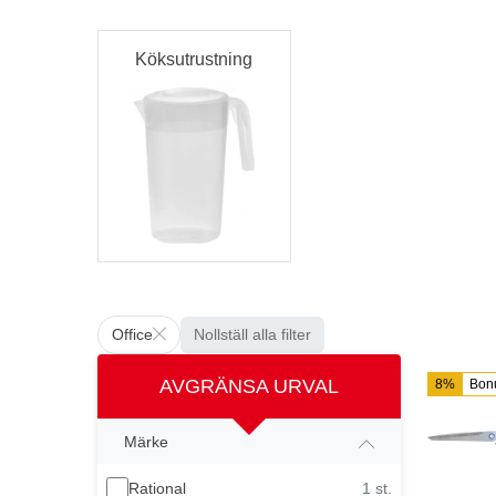
Köksutrustning
Office
Nollställ alla filter
AVGRÄNSA URVAL
8%
Bon
Märke
Rational
1 st.