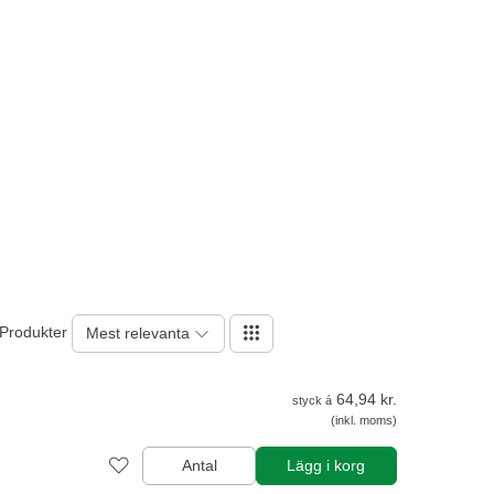
 Produkter
Mest relevanta
64,94 kr.
styck á
(inkl. moms)
Antal
Lägg i korg