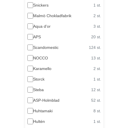
Snickers
1 st.
Malmö Chokladfabrik
2 st.
Aqua d'or
3 st.
APS
20 st.
Scandomestic
124 st.
NOCCO
13 st.
Karamello
2 st.
Storck
1 st.
Steba
12 st.
ASP-Holmblad
52 st.
Huhtamaki
8 st.
Hultén
1 st.