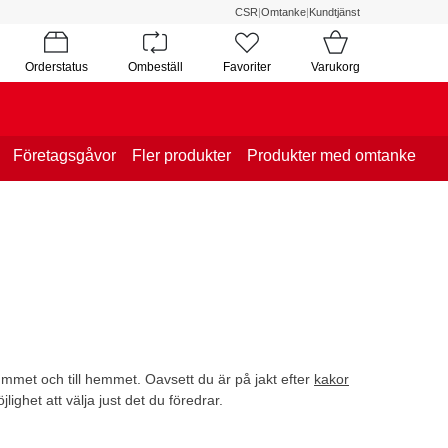
CSR
|
Omtanke
|
Kundtjänst
Orderstatus
Ombeställ
Favoriter
Varukorg
Företagsgåvor
Fler produkter
Produkter med omtanke
rummet och till hemmet. Oavsett du är på jakt efter
kakor
jlighet att välja just det du föredrar.