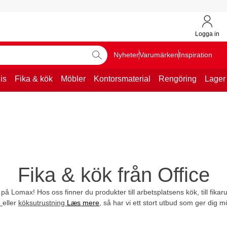
Logga in
Nyheter
Varumärken
Inspiration
is
Fika & kök
Möbler
Kontorsmaterial
Rengöring
Lager
Fika & kök från Office
 på Lomax! Hos oss finner du produkter till arbetsplatsens kök, till fika
n
eller
köksutrustning
Læs mere
, så har vi ett stort utbud som ger dig mö