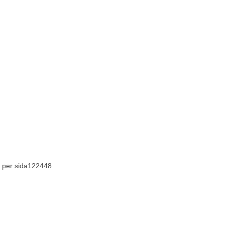
 per sida
12
24
48