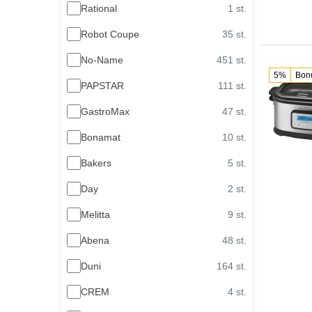
Rational
1 st.
Robot Coupe
35 st.
No-Name
451 st.
5%
Bon
PAPSTAR
111 st.
GastroMax
47 st.
Bonamat
10 st.
Bakers
5 st.
Day
2 st.
Melitta
9 st.
Abena
48 st.
Duni
164 st.
CREM
4 st.