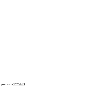
 per sida
12
24
48