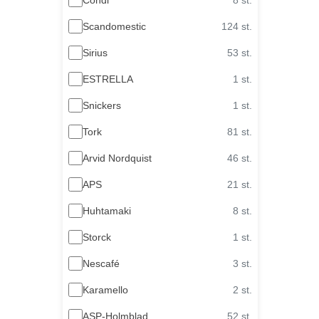
Scandomestic
124 st.
Sirius
53 st.
ESTRELLA
1 st.
Snickers
1 st.
Tork
81 st.
Arvid Nordquist
46 st.
APS
21 st.
Huhtamaki
8 st.
Storck
1 st.
Nescafé
3 st.
Karamello
2 st.
ASP-Holmblad
52 st.