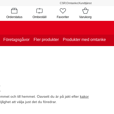
CSR
|
Omtanke
|
Kundtjänst
Orderstatus
Ombeställ
Favoriter
Varukorg
Företagsgåvor
Fler produkter
Produkter med omtanke
k
rummet och till hemmet. Oavsett du är på jakt efter
kakor
jlighet att välja just det du föredrar.