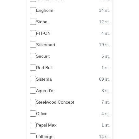
Engholm
34 st.
Steba
12 st.
FIT-ON
4 st.
Silikomart
19 st.
Securit
5 st.
Red Bull
1 st.
Sistema
69 st.
Aqua d'or
3 st.
Steelwood Concept
7 st.
Office
4 st.
Pepsi Max
1 st.
Löfbergs
14 st.