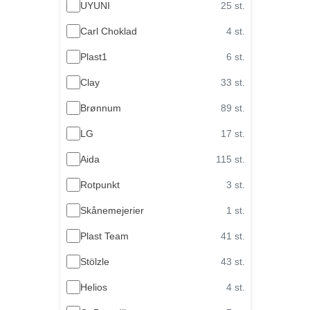
UYUNI
25 st.
Carl Choklad
4 st.
Plast1
6 st.
Clay
33 st.
Brønnum
89 st.
LG
17 st.
Aida
115 st.
Rotpunkt
3 st.
Skånemejerier
1 st.
Plast Team
41 st.
Stölzle
43 st.
Helios
4 st.