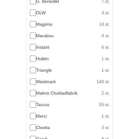
G. Benedikt
7 st.
OLW
3 st.
Magimix
14 st.
Marabou
4 st.
Instant
6 st.
Hultén
1 st.
Triangle
1 st.
Westmark
140 st.
Malmö Chokladfabrik
2 st.
Taurus
55 st.
Merci
1 st.
Cloetta
3 st.
Condi
8 st.