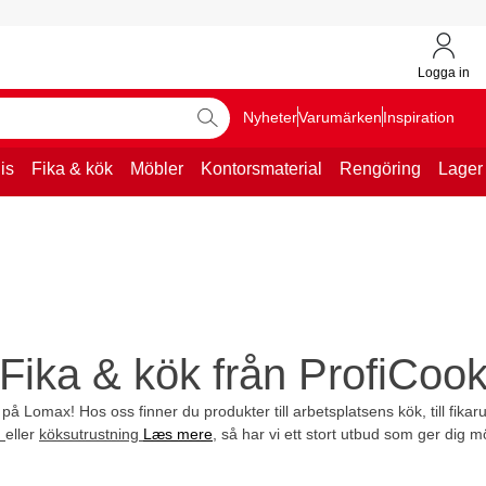
Logga in
Nyheter
Varumärken
Inspiration
is
Fika & kök
Möbler
Kontorsmaterial
Rengöring
Lager
Fika & kök från ProfiCoo
 på Lomax! Hos oss finner du produkter till arbetsplatsens kök, till fika
n
eller
köksutrustning
Læs mere
, så har vi ett stort utbud som ger dig mö