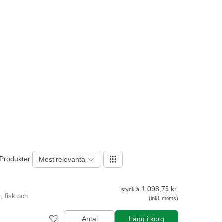
 Produkter
Mest relevanta
1 098,75 kr.
styck á
t, fisk och
(inkl. moms)
Antal
Lägg i korg