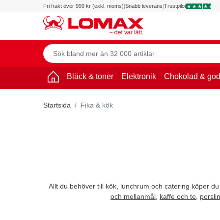
Fri frakt över 999 kr (exkl. moms)
|
Snabb leverans
|
Trustpilot
Bläck & toner
Elektronik
Chokolad & god
Startsida
Fika & kök
Allt du behöver till kök, lunchrum och catering köper du
och mellanmål
,
kaffe och te
,
porsli