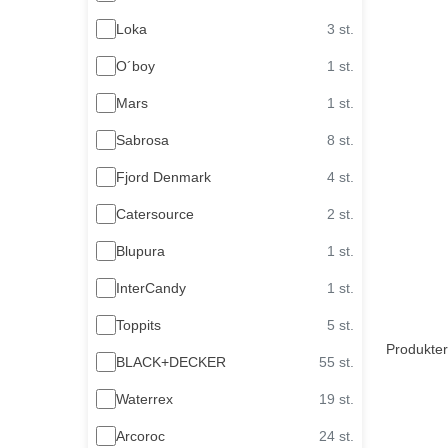
Loka
3 st.
O´boy
1 st.
Mars
1 st.
Sabrosa
8 st.
Fjord Denmark
4 st.
Catersource
2 st.
Blupura
1 st.
InterCandy
1 st.
Toppits
5 st.
Produkter
BLACK+DECKER
55 st.
Waterrex
19 st.
Arcoroc
24 st.