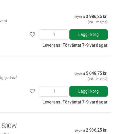
3 986,25 kr.
styck á
rvera
(inkl. moms)
Lägg i korg
Leverans: Förväntat 7-9 vardagar
5 648,75 kr.
styck á
åg ljudnivå
(inkl. moms)
Lägg i korg
Leverans: Förväntat 7-9 vardagar
 1500W
2 936,25 kr.
styck á