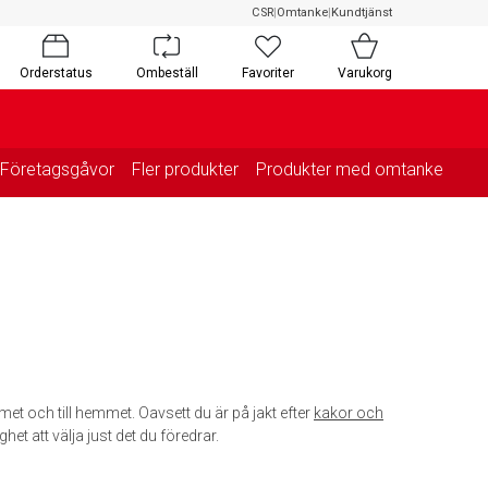
CSR
|
Omtanke
|
Kundtjänst
Orderstatus
Ombeställ
Favoriter
Varukorg
Företagsgåvor
Fler produkter
Produkter med omtanke
met och till hemmet. Oavsett du är på jakt efter
kakor och
ghet att välja just det du föredrar.