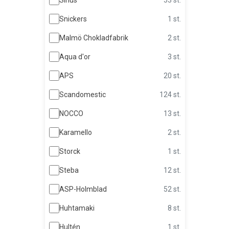
Snickers
1 st.
Malmö Chokladfabrik
2 st.
Aqua d'or
3 st.
APS
20 st.
Scandomestic
124 st.
NOCCO
13 st.
Karamello
2 st.
Storck
1 st.
Steba
12 st.
ASP-Holmblad
52 st.
Huhtamaki
8 st.
Hultén
1 st.