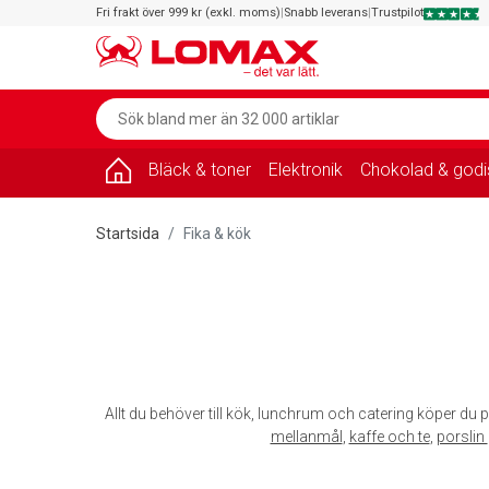
Fri frakt över 999 kr (exkl. moms)
|
Snabb leverans
|
Trustpilot
Bläck & toner
Elektronik
Chokolad & godi
Startsida
Fika & kök
Allt du behöver till kök, lunchrum och catering köper du p
mellanmål
,
kaffe och te
,
porslin