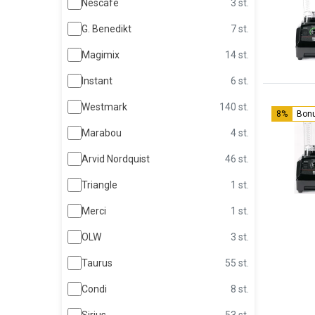
Nescafé
3 st.
G. Benedikt
7 st.
Magimix
14 st.
Instant
6 st.
Westmark
140 st.
8%
Bon
Marabou
4 st.
Arvid Nordquist
46 st.
Triangle
1 st.
Merci
1 st.
OLW
3 st.
Taurus
55 st.
Condi
8 st.
Sirius
53 st.