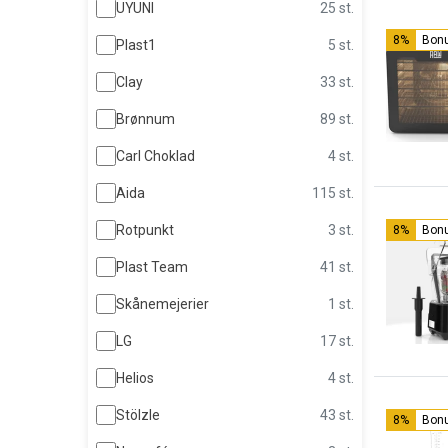
UYUNI
25 st.
8%
Bon
Plast1
5 st.
Clay
33 st.
Brønnum
89 st.
Carl Choklad
4 st.
Aida
115 st.
Rotpunkt
3 st.
8%
Bon
Plast Team
41 st.
Skånemejerier
1 st.
LG
17 st.
Helios
4 st.
Stölzle
43 st.
8%
Bon