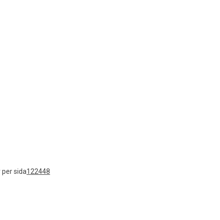
 per sida
12
24
48