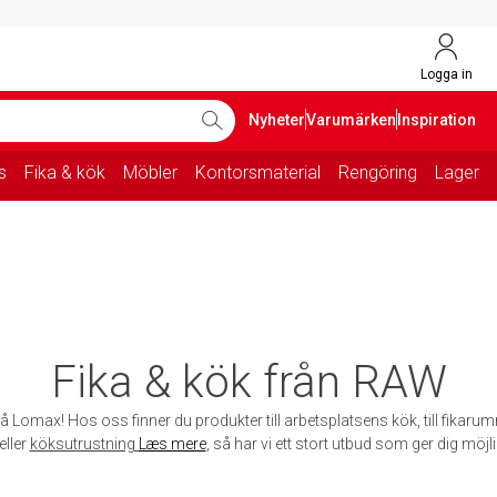
Logga in
Nyheter
Varumärken
Inspiration
s
Fika & kök
Möbler
Kontorsmaterial
Rengöring
Lager
Fika & kök från RAW
å Lomax! Hos oss finner du produkter till arbetsplatsens kök, till fikarum
eller
köksutrustning
Læs mere
, så har vi ett stort utbud som ger dig möjli