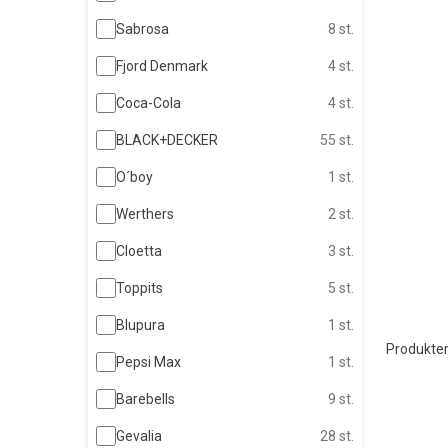
Sabrosa
8 st.
Fjord Denmark
4 st.
Coca-Cola
4 st.
BLACK+DECKER
55 st.
O´boy
1 st.
Werthers
2 st.
Cloetta
3 st.
Toppits
5 st.
Blupura
1 st.
Produkter
Pepsi Max
1 st.
Barebells
9 st.
Gevalia
28 st.