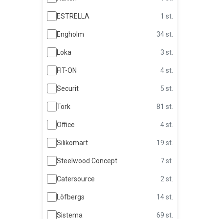
ESTRELLA
1 st.
Engholm
34 st.
Loka
3 st.
FIT-ON
4 st.
Securit
5 st.
Tork
81 st.
Office
4 st.
Silikomart
19 st.
Steelwood Concept
7 st.
Catersource
2 st.
Löfbergs
14 st.
Sistema
69 st.