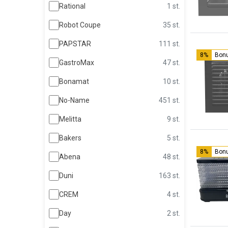
Rational
1 st.
Robot Coupe
35 st.
PAPSTAR
111 st.
8%
Bon
GastroMax
47 st.
Bonamat
10 st.
No-Name
451 st.
Melitta
9 st.
Bakers
5 st.
8%
Bon
Abena
48 st.
Duni
163 st.
CREM
4 st.
Day
2 st.