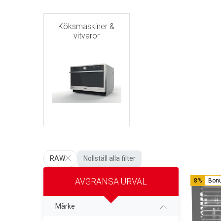
Köksmaskiner &
vitvaror
RAW
Nollställ alla filter
AVGRÄNSA URVAL
8%
Bon
Märke