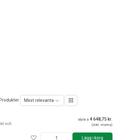
 Produkter
Mest relevanta
4 648,75 kr.
styck á
del och
(inkl. moms)
Lägg i korg